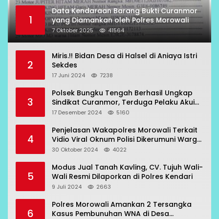
Data Kendaraan Barang Bukti Curanmor
1
yang Diamankan oleh Polres Morowali
7 Oktober 2025
41564
Miris.!! Bidan Desa di Halsel di Aniaya Istri
2
Sekdes
17 Juni 2024
7238
Polsek Bungku Tengah Berhasil Ungkap
3
Sindikat Curanmor, Terduga Pelaku Akui
Beraksi di 7 Lokasi
17 Desember 2024
5160
Penjelasan Wakapolres Morowali Terkait
4
Vidio Viral Oknum Polisi Dikerumuni Warga
Bahodopi
30 Oktober 2024
4022
Modus Jual Tanah Kavling, CV. Tujuh Wali-
5
Wali Resmi Dilaporkan di Polres Kendari
9 Juli 2024
2663
Polres Morowali Amankan 2 Tersangka
6
Kasus Pembunuhan WNA di Desa