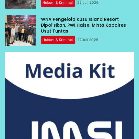
Hukum & Kriminal
28 Juli 2026
WNA Pengelola Kusu Island Resort
Dipolisikan, PWI Halsel Minta Kapolres
Usut Tuntas
Hukum & Kriminal
27 Juli 2026