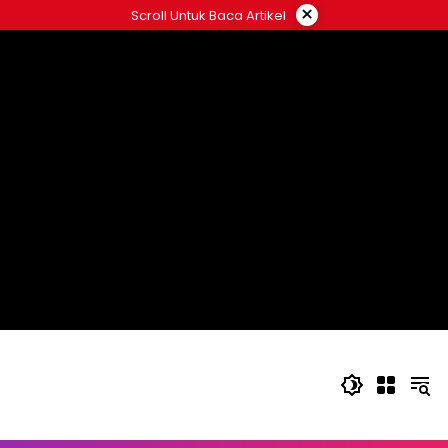
Langsung
×
Scroll Untuk Baca Artikel
ke
konten