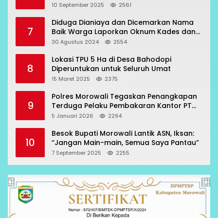
Topogaro
10 September 2025
2561
Diduga Dianiaya dan Dicemarkan Nama
7
Baik Warga Laporkan Oknum Kades dan
Oknum Polisi
30 Agustus 2024
2554
Lokasi TPU 5 Ha di Desa Bahodopi
8
Diperuntukan untuk Seluruh Umat
15 Maret 2025
2375
Polres Morowali Tegaskan Penangkapan
9
Terduga Pelaku Pembakaran Kantor PT
RCP Sesuai Prosedur
5 Januari 2026
2294
Besok Bupati Morowali Lantik ASN, Iksan:
10
“Jangan Main-main, Semua Saya Pantau”
7 September 2025
2255