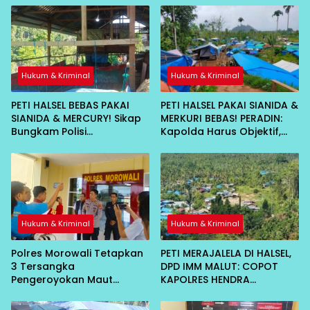
Hukum & Kriminal
Hukum & Kriminal
PETI HALSEL BEBAS PAKAI
PETI HALSEL PAKAI SIANIDA &
SIANIDA & MERCURY! Sikap
MERKURI BEBAS! PERADIN:
Bungkam Polisi
Kapolda Harus Objektif,
Dipertanyakan
Jangan Ada Bekingan
Hukum & Kriminal
Hukum & Kriminal
Polres Morowali Tetapkan
PETI MERAJALELA DI HALSEL,
3 Tersangka
DPD IMM MALUT: COPOT
Pengeroyokan Maut
KAPOLRES HENDRA
Bahodopi, Dibekuk di
GUNAWAN!
Kendari