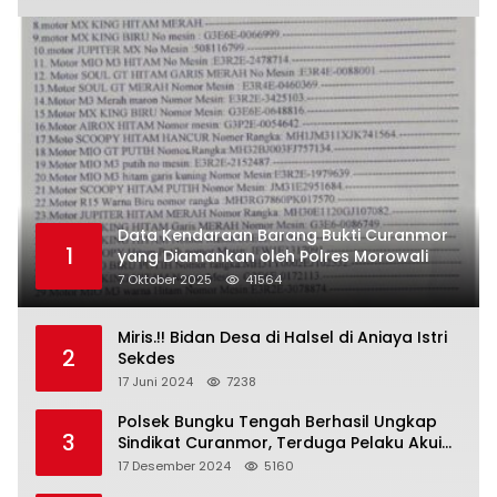
Data Kendaraan Barang Bukti Curanmor
1
yang Diamankan oleh Polres Morowali
7 Oktober 2025
41564
Miris.!! Bidan Desa di Halsel di Aniaya Istri
2
Sekdes
17 Juni 2024
7238
Polsek Bungku Tengah Berhasil Ungkap
3
Sindikat Curanmor, Terduga Pelaku Akui
Beraksi di 7 Lokasi
17 Desember 2024
5160