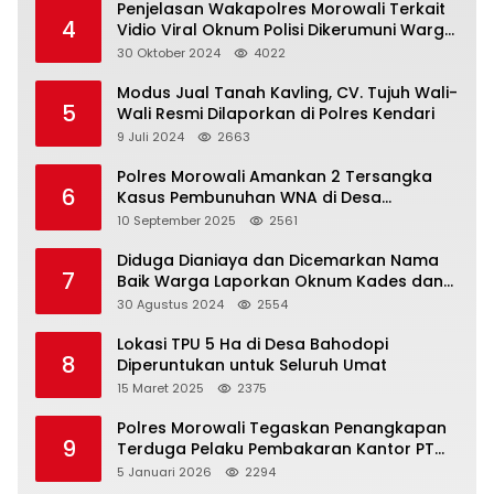
Penjelasan Wakapolres Morowali Terkait
4
Vidio Viral Oknum Polisi Dikerumuni Warga
Bahodopi
30 Oktober 2024
4022
Modus Jual Tanah Kavling, CV. Tujuh Wali-
5
Wali Resmi Dilaporkan di Polres Kendari
9 Juli 2024
2663
Polres Morowali Amankan 2 Tersangka
6
Kasus Pembunuhan WNA di Desa
Topogaro
10 September 2025
2561
Diduga Dianiaya dan Dicemarkan Nama
7
Baik Warga Laporkan Oknum Kades dan
Oknum Polisi
30 Agustus 2024
2554
Lokasi TPU 5 Ha di Desa Bahodopi
8
Diperuntukan untuk Seluruh Umat
15 Maret 2025
2375
Polres Morowali Tegaskan Penangkapan
9
Terduga Pelaku Pembakaran Kantor PT
RCP Sesuai Prosedur
5 Januari 2026
2294