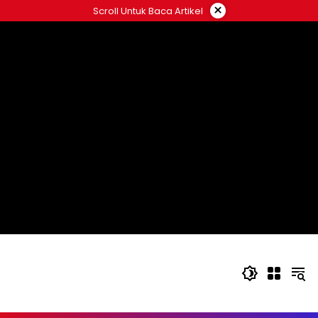
Langsung
×
Scroll Untuk Baca Artikel
ke
konten