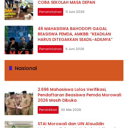
COBA SEKOLAH MASA DEPAN
Pemerintahan
11 Juni 2026
46 MAHASISWA BAHODOPI GAGAL
BEASISWA PEMDA, AMKBB: “KEADILAN
HARUS DITEGAKKAN SEADIL-ADILNYA”
Pemerintahan
9 Juni 2026
Nasional
2.696 Mahasiswa Lolos Verifikasi,
Pendaftaran Beasiswa Pemda Morowali
2026 Masih Dibuka
Pendidikan
30 Mei 2026
STAI Morowali dan UIN Alauddin