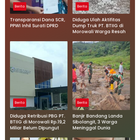
Berita
Berita
Transparansi Dana SCR,
Diduga Ulah Aktifitas
PPWI Inhil Surati DPRD
Dump Truk PT. BTIIG di
Morowali Warga Resah
Berita
Berita
Diduga Retribusi PBG PT.
Banjir Bandang Landa
BTIIG di Morowali Rp.19,2
Sibolangit, 3 Warga
Miliar Belum Dipungut
Meninggal Dunia