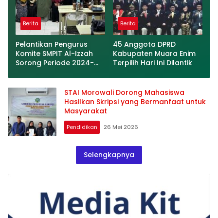
Berita
Berita
Pelantikan Pengurus
45 Anggota DPRD
Komite SMPIT Al-Izzah
Kabupaten Muara Enim
Sorong Periode 2024-
Terpilih Hari Ini Dilantik
2026 Berlangsung
Khidmat
STAI Morowali Dorong Mahasiswa
Hasilkan Skripsi yang Bermanfaat untuk
Masyarakat
Pendidikan
26 Mei 2026
Selengkapnya