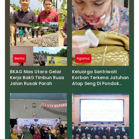
Berita
Agama
BKAG Nias Utara Gelar
Keluarga Santriwati
Kerja Bakti Timbun Ruas
Korban Terkena Jatuhan
Jalan Rusak Parah
Atap Seng Di Pondok
Pesantren Al-Haromain
Minta Pengelola Ponpes
Jangan Abai dan harus
Bertanggung Jawab