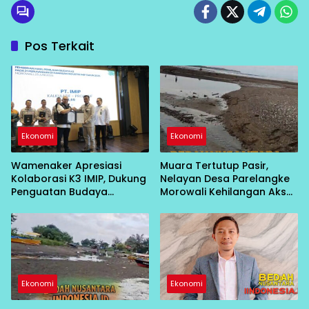
Pos Terkait
Ekonomi
Ekonomi
Wamenaker Apresiasi
Muara Tertutup Pasir,
Kolaborasi K3 IMIP, Dukung
Nelayan Desa Parelangke
Penguatan Budaya
Morowali Kehilangan Akses
Keselamatan Kerja
Laut Selama 2 Pekan
Ekonomi
Ekonomi