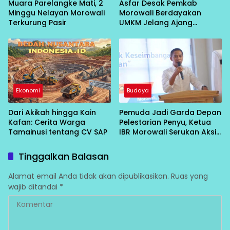
Muara Parelangke Mati, 2
Asfar Desak Pemkab
Minggu Nelayan Morowali
Morowali Berdayakan
Terkurung Pasir
UMKM Jelang Ajang
Olahraga Provinsi
Ekonomi
Budaya
Dari Akikah hingga Kain
Pemuda Jadi Garda Depan
Kafan: Cerita Warga
Pelestarian Penyu, Ketua
Tamainusi tentang CV SAP
IBR Morowali Serukan Aksi
Nyata
Tinggalkan Balasan
Alamat email Anda tidak akan dipublikasikan.
Ruas yang
wajib ditandai
*