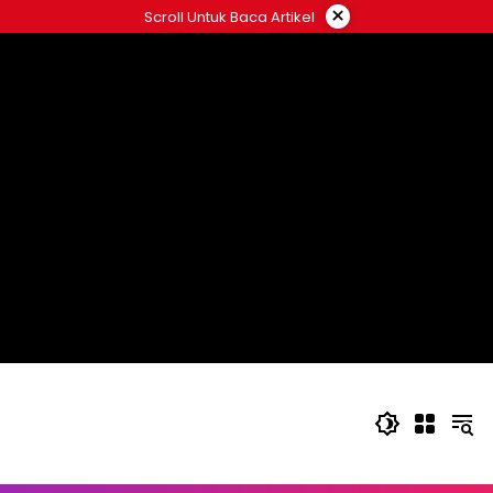
Langsung
×
Scroll Untuk Baca Artikel
ke
konten