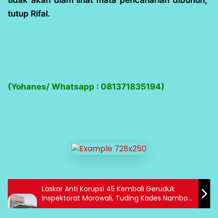
tidak akan diam lihat mata pencaharian dibunuh,”
tutup Rifal.
(Yohanes/ Whatsapp : 081371835194)
Laskar Anti Korupsi 45 Kembali Geruduk
Inspektorat Morowali, Tuding Kades Nambo
Gelapkan Dana CSR Rp1,5 Miliar dan Jual Aset
Desa Rp10 Miliar