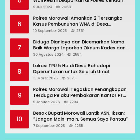
5
Wali Resmi Dilaporkan di Polres Kendari
9 Juli 2024
2663
Polres Morowali Amankan 2 Tersangka
6
Kasus Pembunuhan WNA di Desa
Topogaro
10 September 2025
2561
Diduga Dianiaya dan Dicemarkan Nama
7
Baik Warga Laporkan Oknum Kades dan
Oknum Polisi
30 Agustus 2024
2554
Lokasi TPU 5 Ha di Desa Bahodopi
8
Diperuntukan untuk Seluruh Umat
15 Maret 2025
2375
Polres Morowali Tegaskan Penangkapan
9
Terduga Pelaku Pembakaran Kantor PT
RCP Sesuai Prosedur
5 Januari 2026
2294
Besok Bupati Morowali Lantik ASN, Iksan:
10
“Jangan Main-main, Semua Saya Pantau”
7 September 2025
2255