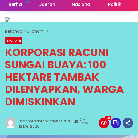
Berita
Daerah
Nasional
Politik
Beranda
Ekonomi
Ekonomi
KORPORASI RACUNI
SUNGAI BUAYA: 100
HEKTARE TAMBAK
DILENYAPKAN, WARGA
DIMISKINKAN
231
2 Min
Bedahnusantaraindonesia.id
Baca
12 Mei 2026