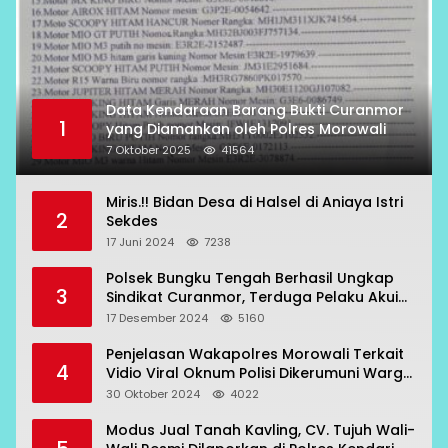
Data Kendaraan Barang Bukti Curanmor
1
yang Diamankan oleh Polres Morowali
7 Oktober 2025
41564
Miris.!! Bidan Desa di Halsel di Aniaya Istri
2
Sekdes
17 Juni 2024
7238
Polsek Bungku Tengah Berhasil Ungkap
3
Sindikat Curanmor, Terduga Pelaku Akui
Beraksi di 7 Lokasi
17 Desember 2024
5160
Penjelasan Wakapolres Morowali Terkait
4
Vidio Viral Oknum Polisi Dikerumuni Warga
Bahodopi
30 Oktober 2024
4022
Modus Jual Tanah Kavling, CV. Tujuh Wali-