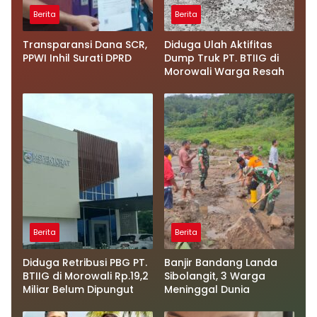
Berita
Berita
Transparansi Dana SCR,
Diduga Ulah Aktifitas
PPWI Inhil Surati DPRD
Dump Truk PT. BTIIG di
Morowali Warga Resah
Berita
Berita
Diduga Retribusi PBG PT.
Banjir Bandang Landa
BTIIG di Morowali Rp.19,2
Sibolangit, 3 Warga
Miliar Belum Dipungut
Meninggal Dunia