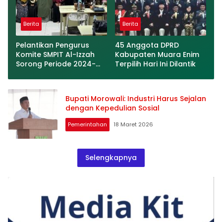
Berita
Berita
Pelantikan Pengurus
45 Anggota DPRD
Komite SMPIT Al-Izzah
Kabupaten Muara Enim
Sorong Periode 2024-
Terpilih Hari Ini Dilantik
2026 Berlangsung
Khidmat
Bupati Morowali: Industri Harus Sejalan
dengan Kepedulian Sosial
Pemerintahan
18 Maret 2026
Selengkapnya