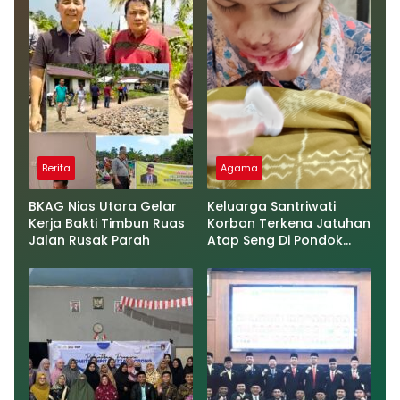
Berita
Agama
BKAG Nias Utara Gelar
Keluarga Santriwati
Kerja Bakti Timbun Ruas
Korban Terkena Jatuhan
Jalan Rusak Parah
Atap Seng Di Pondok
Pesantren Al-Haromain
Minta Pengelola Ponpes
Jangan Abai dan harus
Bertanggung Jawab