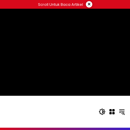
Langsung
×
Scroll Untuk Baca Artikel
ke
konten