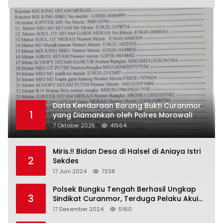
Data Kendaraan Barang Bukti Curanmor
1
yang Diamankan oleh Polres Morowali
7 Oktober 2025
41564
Miris.!! Bidan Desa di Halsel di Aniaya Istri
2
Sekdes
17 Juni 2024
7238
Polsek Bungku Tengah Berhasil Ungkap
3
Sindikat Curanmor, Terduga Pelaku Akui
Beraksi di 7 Lokasi
17 Desember 2024
5160