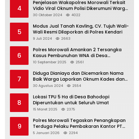
Penjelasan Wakapolres Morowali Terkait
4
Vidio Viral Oknum Polisi Dikerumuni Warga
Bahodopi
30 Oktober 2024
4022
Modus Jual Tanah Kavling, CV. Tujuh Wali-
5
Wali Resmi Dilaporkan di Polres Kendari
9 Juli 2024
2663
Polres Morowali Amankan 2 Tersangka
6
Kasus Pembunuhan WNA di Desa
Topogaro
10 September 2025
2561
Diduga Dianiaya dan Dicemarkan Nama
7
Baik Warga Laporkan Oknum Kades dan
Oknum Polisi
30 Agustus 2024
2554
Lokasi TPU 5 Ha di Desa Bahodopi
8
Diperuntukan untuk Seluruh Umat
15 Maret 2025
2375
Polres Morowali Tegaskan Penangkapan
9
Terduga Pelaku Pembakaran Kantor PT
RCP Sesuai Prosedur
5 Januari 2026
2294