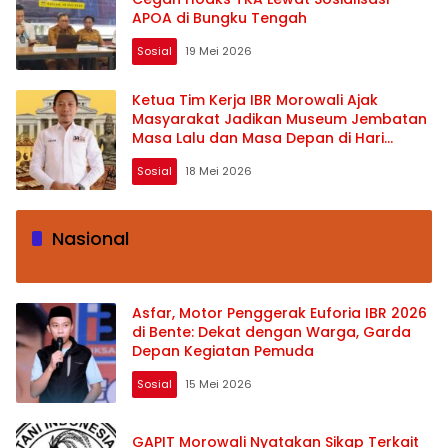
APOA di Bungku Tengah
Sosial
19 Mei 2026
Ketua Tim Kerja IBR Morowali Ajak
Masyarakat Jadikan Museum Jembatan
Masa Lalu dan Masa Depan di Hari
Museum Internasional 2026
Sosial
18 Mei 2026
Nasional
Asfar, Motor Penggerak Euforia IBR 2026
di Bente: Dekat dengan Warga, Garda
Depan Kegiatan Pemuda
Sosial
15 Mei 2026
GAPIT Morowali Nyatakan Sikap Terkait