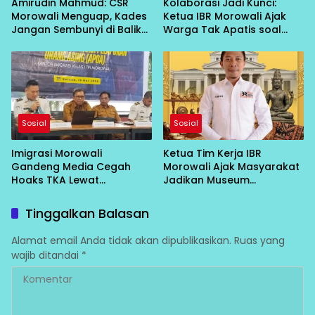
Amirudin Mahmud: CSR
Kolaborasi Jadi Kunci:
Morowali Menguap, Kades
Ketua IBR Morowali Ajak
Jangan Sembunyi di Balik
Warga Tak Apatis soal
OPD
Sampah
Sosial
Sosial
Imigrasi Morowali
Ketua Tim Kerja IBR
Gandeng Media Cegah
Morowali Ajak Masyarakat
Hoaks TKA Lewat
Jadikan Museum
Sosialisasi APOA di Bungku
Jembatan Masa Lalu dan
Tengah
Masa Depan di Hari
Tinggalkan Balasan
Museum Internasional
2026
Alamat email Anda tidak akan dipublikasikan.
Ruas yang
wajib ditandai
*