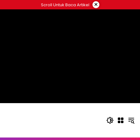
Langsung
×
Scroll Untuk Baca Artikel
ke
konten