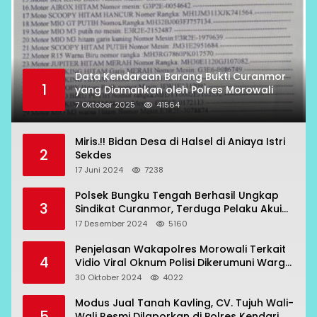
Data Kendaraan Barang Bukti Curanmor
1
yang Diamankan oleh Polres Morowali
7 Oktober 2025
41564
Miris.!! Bidan Desa di Halsel di Aniaya Istri
2
Sekdes
17 Juni 2024
7238
Polsek Bungku Tengah Berhasil Ungkap
3
Sindikat Curanmor, Terduga Pelaku Akui
Beraksi di 7 Lokasi
17 Desember 2024
5160
Penjelasan Wakapolres Morowali Terkait
4
Vidio Viral Oknum Polisi Dikerumuni Warga
Bahodopi
30 Oktober 2024
4022
Modus Jual Tanah Kavling, CV. Tujuh Wali-
5
Wali Resmi Dilaporkan di Polres Kendari