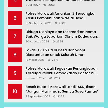
9 Juli 2024
2663
Polres Morowali Amankan 2 Tersangka
6
Kasus Pembunuhan WNA di Desa
Topogaro
10 September 2025
2561
Diduga Dianiaya dan Dicemarkan Nama
7
Baik Warga Laporkan Oknum Kades dan
Oknum Polisi
30 Agustus 2024
2554
Lokasi TPU 5 Ha di Desa Bahodopi
8
Diperuntukan untuk Seluruh Umat
15 Maret 2025
2375
Polres Morowali Tegaskan Penangkapan
9
Terduga Pelaku Pembakaran Kantor PT
RCP Sesuai Prosedur
5 Januari 2026
2294
Besok Bupati Morowali Lantik ASN, Iksan:
10
“Jangan Main-main, Semua Saya Pantau”
7 September 2025
2255