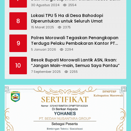
Oknum Polisi
30 Agustus 2024
2554
Lokasi TPU 5 Ha di Desa Bahodopi
8
Diperuntukan untuk Seluruh Umat
15 Maret 2025
2375
Polres Morowali Tegaskan Penangkapan
9
Terduga Pelaku Pembakaran Kantor PT
RCP Sesuai Prosedur
5 Januari 2026
2294
Besok Bupati Morowali Lantik ASN, Iksan:
10
“Jangan Main-main, Semua Saya Pantau”
7 September 2025
2255