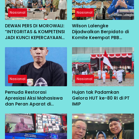
Nasional
Nasional
DEWAN PERS DI MOROWALI:
Wilson Lalengke
“INTEGRITAS & KOMPETENSI
Dijadwalkan Berpidato di
JADI KUNCI KEPERCAYAAN
Komite Keempat PBB
PUBLIK”
tentang Isu Sahara
Maroko dan Hak Asasi
Manusia
Nasional
Nasional
Pemuda Restorasi
Hujan tak Padamkan
Apresiasi Aksi Mahasiswa
Gelora HUT ke-80 RI di PT
dan Peran Aparat di
IMIP
Morowali