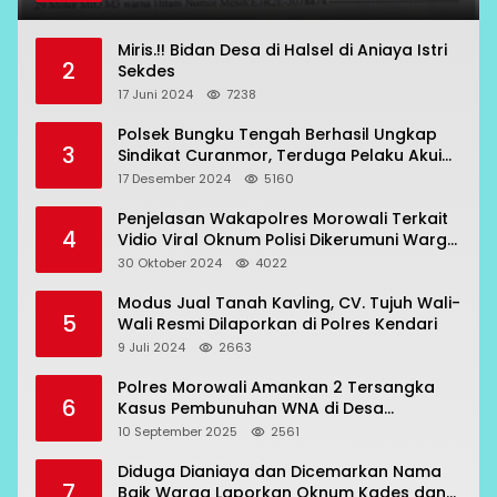
Miris.!! Bidan Desa di Halsel di Aniaya Istri
2
Sekdes
17 Juni 2024
7238
Polsek Bungku Tengah Berhasil Ungkap
3
Sindikat Curanmor, Terduga Pelaku Akui
Beraksi di 7 Lokasi
17 Desember 2024
5160
Penjelasan Wakapolres Morowali Terkait
4
Vidio Viral Oknum Polisi Dikerumuni Warga
Bahodopi
30 Oktober 2024
4022
Modus Jual Tanah Kavling, CV. Tujuh Wali-
5
Wali Resmi Dilaporkan di Polres Kendari
9 Juli 2024
2663
Polres Morowali Amankan 2 Tersangka
6
Kasus Pembunuhan WNA di Desa
Topogaro
10 September 2025
2561
Diduga Dianiaya dan Dicemarkan Nama
7
Baik Warga Laporkan Oknum Kades dan