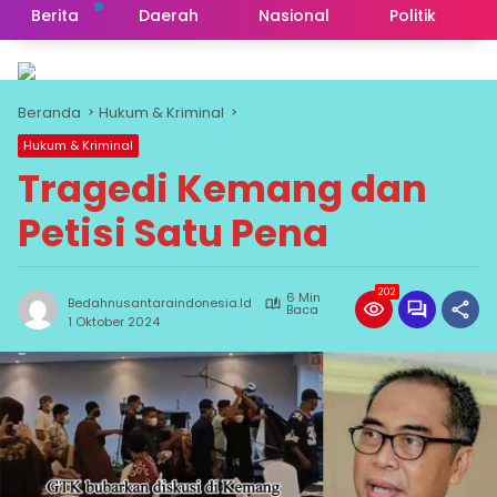
Berita
Daerah
Nasional
Politik
Beranda
Hukum & Kriminal
Hukum & Kriminal
Tragedi Kemang dan
Petisi Satu Pena
202
6 Min
Bedahnusantaraindonesia.id
Baca
1 Oktober 2024