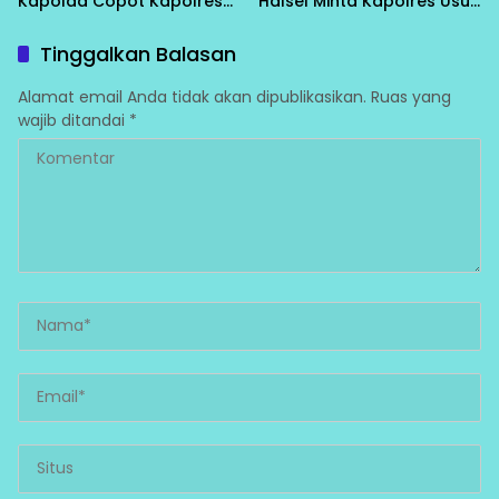
Kapolda Copot Kapolres
Halsel Minta Kapolres Usut
Halsel
Tuntas
Tinggalkan Balasan
Alamat email Anda tidak akan dipublikasikan.
Ruas yang
wajib ditandai
*