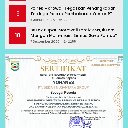
Polres Morowali Tegaskan Penangkapan
9
Terduga Pelaku Pembakaran Kantor PT
RCP Sesuai Prosedur
5 Januari 2026
2294
Besok Bupati Morowali Lantik ASN, Iksan:
10
“Jangan Main-main, Semua Saya Pantau”
7 September 2025
2255