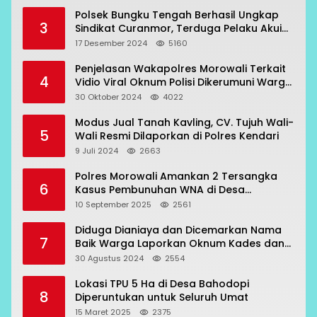
Polsek Bungku Tengah Berhasil Ungkap
3
Sindikat Curanmor, Terduga Pelaku Akui
Beraksi di 7 Lokasi
17 Desember 2024
5160
Penjelasan Wakapolres Morowali Terkait
4
Vidio Viral Oknum Polisi Dikerumuni Warga
Bahodopi
30 Oktober 2024
4022
Modus Jual Tanah Kavling, CV. Tujuh Wali-
5
Wali Resmi Dilaporkan di Polres Kendari
9 Juli 2024
2663
Polres Morowali Amankan 2 Tersangka
6
Kasus Pembunuhan WNA di Desa
Topogaro
10 September 2025
2561
Diduga Dianiaya dan Dicemarkan Nama
7
Baik Warga Laporkan Oknum Kades dan
Oknum Polisi
30 Agustus 2024
2554
Lokasi TPU 5 Ha di Desa Bahodopi
8
Diperuntukan untuk Seluruh Umat
15 Maret 2025
2375