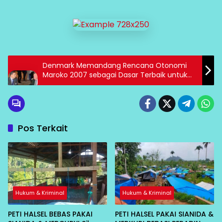
Denmark Memandang Rencana Otonomi
Maroko 2007 sebagai Dasar Terbaik untuk
Solusi atas Sengketa Sahara Barat
Pos Terkait
Hukum & Kriminal
Hukum & Kriminal
PETI HALSEL BEBAS PAKAI
PETI HALSEL PAKAI SIANIDA &