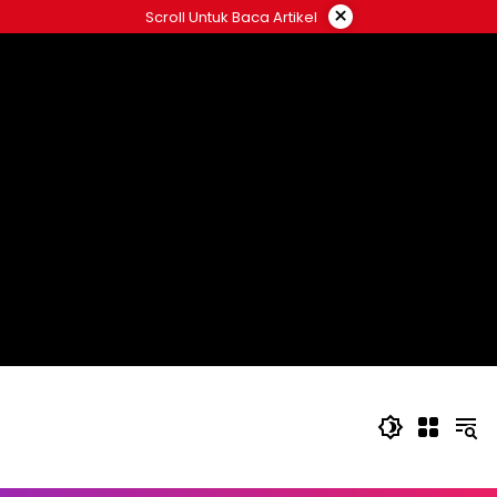
Langsung
×
Scroll Untuk Baca Artikel
ke
konten