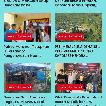
SIANIDA & MERCURY! Sikap
MERKURI BEBAS! PERADIN:
Bungkam Polisi
Kapolda Harus Objektif,
Dipertanyakan
Jangan Ada Bekingan
Hukum & Kriminal
Hukum & Kriminal
Polres Morowali Tetapkan
PETI MERAJALELA DI HALSEL,
3 Tersangka
DPD IMM MALUT: COPOT
Pengeroyokan Maut
KAPOLRES HENDRA
Bahodopi, Dibekuk di
GUNAWAN!
Kendari
Hukum & Kriminal
Hukum & Kriminal
Bungkam Soal Tambang
WNA Pengelola Kusu Island
Ilegal, FORMAPAS Desak
Resort Dipolisikan, PWI