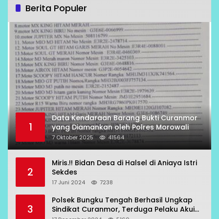
Berita Populer
Data Kendaraan Barang Bukti Curanmor
1
yang Diamankan oleh Polres Morowali
7 Oktober 2025
41564
Miris.!! Bidan Desa di Halsel di Aniaya Istri
2
Sekdes
17 Juni 2024
7238
Polsek Bungku Tengah Berhasil Ungkap
3
Sindikat Curanmor, Terduga Pelaku Akui
Beraksi di 7 Lokasi