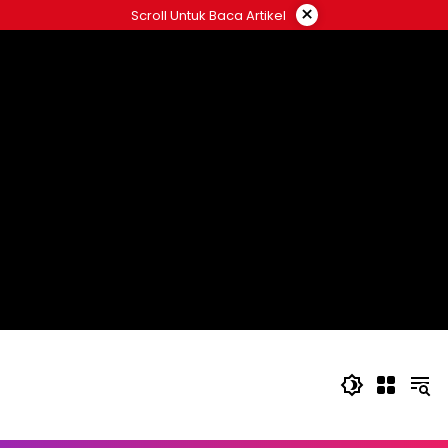
Langsung
×
Scroll Untuk Baca Artikel
ke
konten