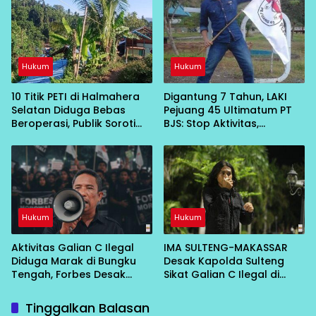
Hukum
Hukum
10 Titik PETI di Halmahera
Digantung 7 Tahun, LAKI
Selatan Diduga Bebas
Pejuang 45 Ultimatum PT
Beroperasi, Publik Soroti
BJS: Stop Aktivitas,
Peran Aparat
Kembalikan Lahan atau
Hadapi Konsekuensi
Hukum
Hukum
Aktivitas Galian C Ilegal
IMA SULTENG-MAKASSAR
Diduga Marak di Bungku
Desak Kapolda Sulteng
Tengah, Forbes Desak
Sikat Galian C Ilegal di
Aparat Penegak Hukum
Wilayah Morowali
Bertindak
Tinggalkan Balasan