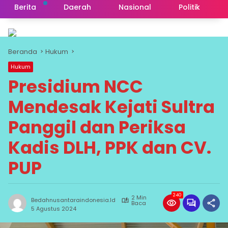
Berita
Daerah
Nasional
Politik
Beranda
Hukum
Hukum
Presidium NCC
Mendesak Kejati Sultra
Panggil dan Periksa
Kadis DLH, PPK dan CV.
PUP
240
2 Min
Bedahnusantaraindonesia.id
Baca
5 Agustus 2024