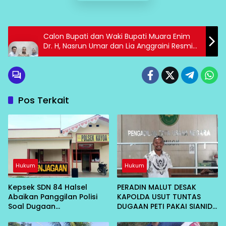
Calon Bupati dan Waki Bupati Muara Enim
Dr. H, Nasrun Umar dan Lia Anggraini Resmi
Mendapatkan Dukungan Dari Ketum Partai
Gerindra Prabowo Subianto
Pos Terkait
Hukum
Hukum
Kepsek SDN 84 Halsel
PERADIN MALUT DESAK
Abaikan Panggilan Polisi
KAPOLDA USUT TUNTAS
Soal Dugaan
DUGAAN PETI PAKAI SIANIDA
Penganiayaan
DI HALSEL, MINTA PANGGIL 5
NAMA