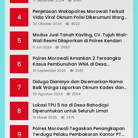
17 Desember 2024
5160
Penjelasan Wakapolres Morowali Terkait
4
Vidio Viral Oknum Polisi Dikerumuni Warga
Bahodopi
30 Oktober 2024
4022
Modus Jual Tanah Kavling, CV. Tujuh Wali-
5
Wali Resmi Dilaporkan di Polres Kendari
9 Juli 2024
2663
Polres Morowali Amankan 2 Tersangka
6
Kasus Pembunuhan WNA di Desa
Topogaro
10 September 2025
2561
Diduga Dianiaya dan Dicemarkan Nama
7
Baik Warga Laporkan Oknum Kades dan
Oknum Polisi
30 Agustus 2024
2554
Lokasi TPU 5 Ha di Desa Bahodopi
8
Diperuntukan untuk Seluruh Umat
15 Maret 2025
2375
Polres Morowali Tegaskan Penangkapan
9
Terduga Pelaku Pembakaran Kantor PT