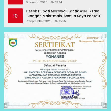
RCP Sesuai Prosedur
5 Januari 2026
2294
Besok Bupati Morowali Lantik ASN, Iksan:
10
“Jangan Main-main, Semua Saya Pantau”
7 September 2025
2255