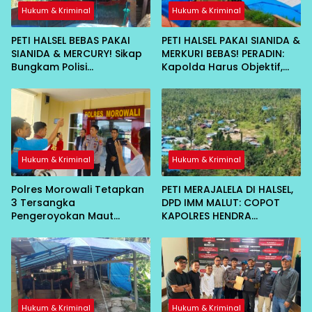
Hukum & Kriminal
Hukum & Kriminal
PETI HALSEL BEBAS PAKAI
PETI HALSEL PAKAI SIANIDA &
SIANIDA & MERCURY! Sikap
MERKURI BEBAS! PERADIN:
Bungkam Polisi
Kapolda Harus Objektif,
Dipertanyakan
Jangan Ada Bekingan
Hukum & Kriminal
Hukum & Kriminal
Polres Morowali Tetapkan
PETI MERAJALELA DI HALSEL,
3 Tersangka
DPD IMM MALUT: COPOT
Pengeroyokan Maut
KAPOLRES HENDRA
Bahodopi, Dibekuk di
GUNAWAN!
Kendari
Hukum & Kriminal
Hukum & Kriminal