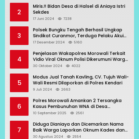
Miris.!! Bidan Desa di Halsel di Aniaya Istri
2
Sekdes
17 Juni 2024
7238
Polsek Bungku Tengah Berhasil Ungkap
3
Sindikat Curanmor, Terduga Pelaku Akui
Beraksi di 7 Lokasi
17 Desember 2024
5160
Penjelasan Wakapolres Morowali Terkait
4
Vidio Viral Oknum Polisi Dikerumuni Warga
Bahodopi
30 Oktober 2024
4022
Modus Jual Tanah Kavling, CV. Tujuh Wali-
5
Wali Resmi Dilaporkan di Polres Kendari
9 Juli 2024
2663
Polres Morowali Amankan 2 Tersangka
6
Kasus Pembunuhan WNA di Desa
Topogaro
10 September 2025
2561
Diduga Dianiaya dan Dicemarkan Nama
7
Baik Warga Laporkan Oknum Kades dan
Oknum Polisi
30 Agustus 2024
2554