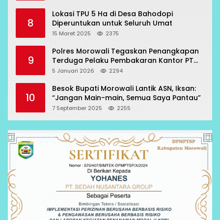
Lokasi TPU 5 Ha di Desa Bahodopi
8
Diperuntukan untuk Seluruh Umat
15 Maret 2025
2375
Polres Morowali Tegaskan Penangkapan
9
Terduga Pelaku Pembakaran Kantor PT
RCP Sesuai Prosedur
5 Januari 2026
2294
Besok Bupati Morowali Lantik ASN, Iksan:
10
“Jangan Main-main, Semua Saya Pantau”
7 September 2025
2255