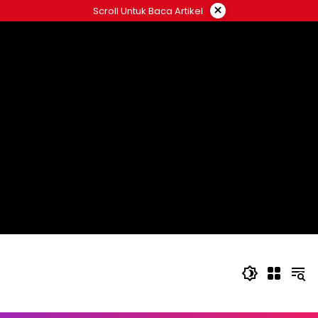
Langsung
×
Scroll Untuk Baca Artikel
ke
konten