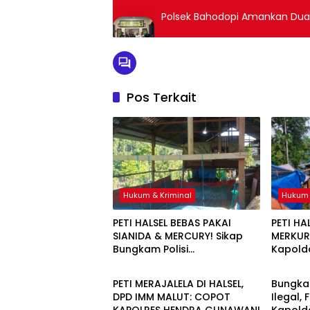
Polsek Bahodopi Amankan Dua 
Pos Terkait
Hukum & Kriminal
Hukum 
PETI HALSEL BEBAS PAKAI
PETI HA
SIANIDA & MERCURY! Sikap
MERKURI
Bungkam Polisi
Kapolda
Hukum & Kriminal
Hukum 
Dipertanyakan
Jangan
PETI MERAJALELA DI HALSEL,
Bungka
DPD IMM MALUT: COPOT
Ilegal,