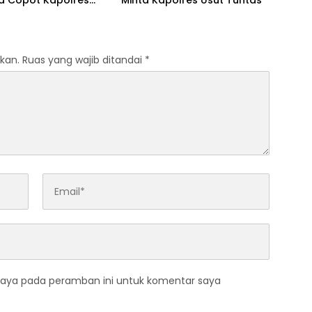
a Copot Kapolres
Minta Kapolres Usut Tuntas
kan.
Ruas yang wajib ditandai
*
saya pada peramban ini untuk komentar saya