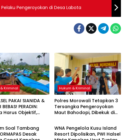
Pelaku Pengeroyokan di Desa Labota
& Kriminal
Hukum & Kriminal
LSEL PAKAI SIANIDA &
Polres Morowali Tetapkan 3
 BEBAS! PERADIN:
Tersangka Pengeroyokan
 Harus Objektif,
Maut Bahodopi, Dibekuk di
& Kriminal
Hukum & Kriminal
 Ada Bekingan
Kendari
m Soal Tambang
WNA Pengelola Kusu Island
 FORMAPAS Desak
Resort Dipolisikan, PWI Halsel