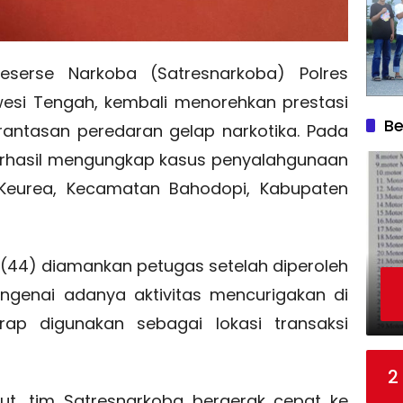
erse Narkoba (Satresnarkoba) Polres
wesi Tengah, kembali menorehkan prestasi
Be
ntasan peredaran gelap narkotika. Pada
berhasil mengungkap kasus penyalahgunaan
a Keurea, Kecamatan Bahodopi, Kabupaten
 A (44) diamankan petugas setelah diperoleh
ngenai adanya aktivitas mencurigakan di
ap digunakan sebagai lokasi transaksi
2
but, tim Satresnarkoba bergerak cepat ke