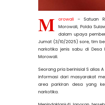
M
orowali
– Satuan Res
Morowali, Polda Sula
dalam upaya pembera
Jumat (3/10/2025) sore, tim 
narkotika jenis sabu di Des
Morowali.
Seorang pria berinisial S alias
informasi dari masyarakat me
area parkiran desa yang ker
narkotika.
Menindaklanjuti laporan terse