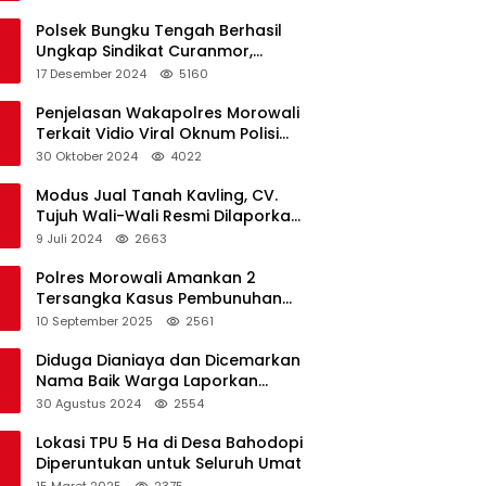
Polsek Bungku Tengah Berhasil
Ungkap Sindikat Curanmor,
Terduga Pelaku Akui Beraksi di 7
17 Desember 2024
5160
Lokasi
Penjelasan Wakapolres Morowali
Terkait Vidio Viral Oknum Polisi
Dikerumuni Warga Bahodopi
30 Oktober 2024
4022
Modus Jual Tanah Kavling, CV.
Tujuh Wali-Wali Resmi Dilaporkan
di Polres Kendari
9 Juli 2024
2663
Polres Morowali Amankan 2
Tersangka Kasus Pembunuhan
WNA di Desa Topogaro
10 September 2025
2561
Diduga Dianiaya dan Dicemarkan
Nama Baik Warga Laporkan
Oknum Kades dan Oknum Polisi
30 Agustus 2024
2554
Lokasi TPU 5 Ha di Desa Bahodopi
Diperuntukan untuk Seluruh Umat
15 Maret 2025
2375