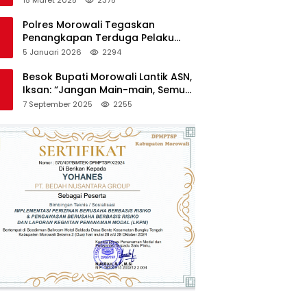
Polres Morowali Tegaskan
Penangkapan Terduga Pelaku
Pembakaran Kantor PT RCP Sesuai
5 Januari 2026
2294
Prosedur
Besok Bupati Morowali Lantik ASN,
Iksan: “Jangan Main-main, Semua
Saya Pantau”
7 September 2025
2255