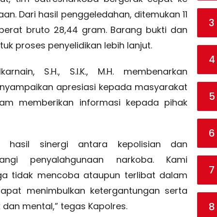
an. Dari hasil penggeledahan, ditemukan 11
3
berat bruto 28,44 gram. Barang bukti dan
k proses penyelidikan lebih lanjut.
4
arnain, S.H., S.I.K., M.H. membenarkan
nyampaikan apresiasi kepada masyarakat
5
alam memberikan informasi kepada pihak
6
n hasil sinergi antara kepolisian dan
ngi penyalahgunaan narkoba. Kami
7
a tidak mencoba ataupun terlibat dalam
 dapat menimbulkan ketergantungan serta
8
dan mental,” tegas Kapolres.