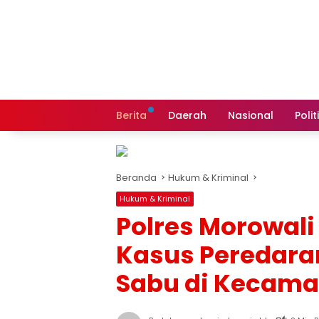
Langsung
ke
konten
Berita
Daerah
Nasional
Polit
Beranda
Hukum & Kriminal
Hukum & Kriminal
Polres Morowali
Kasus Peredaran
Sabu di Kecama