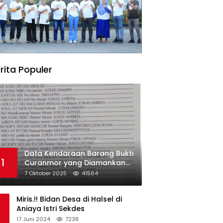
rita Populer
Data Kendaraan Barang Bukti
1
Curanmor yang Diamankan
oleh Polres Morowali
7 Oktober 2025
41564
Miris.!! Bidan Desa di Halsel di
Aniaya Istri Sekdes
17 Juni 2024
7238