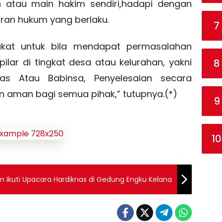
n atau main hakim sendiri,hadapi dengan
uran hukum yang berlaku.
7
kat untuk bila mendapat permasalahan
lar di tingkat desa atau kelurahan, yakni
8
as Atau Babinsa, Penyelesaian secara
n aman bagi semua pihak,” tutupnya.(*)
9
10
gin Ikuti Upacara Hardiknas di Gedung Engku Kelana