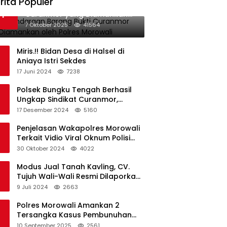
rita Populer
Data Kendaraan Barang Bukti
1
Curanmor yang Diamankan
oleh Polres Morowali
7 Oktober 2025
41564
Miris.!! Bidan Desa di Halsel di
Aniaya Istri Sekdes
17 Juni 2024
7238
Polsek Bungku Tengah Berhasil
Ungkap Sindikat Curanmor,
Terduga Pelaku Akui Beraksi di 7
17 Desember 2024
5160
Lokasi
Penjelasan Wakapolres Morowali
Terkait Vidio Viral Oknum Polisi
Dikerumuni Warga Bahodopi
30 Oktober 2024
4022
Modus Jual Tanah Kavling, CV.
Tujuh Wali-Wali Resmi Dilaporkan
di Polres Kendari
9 Juli 2024
2663
Polres Morowali Amankan 2
Tersangka Kasus Pembunuhan
WNA di Desa Topogaro
10 September 2025
2561