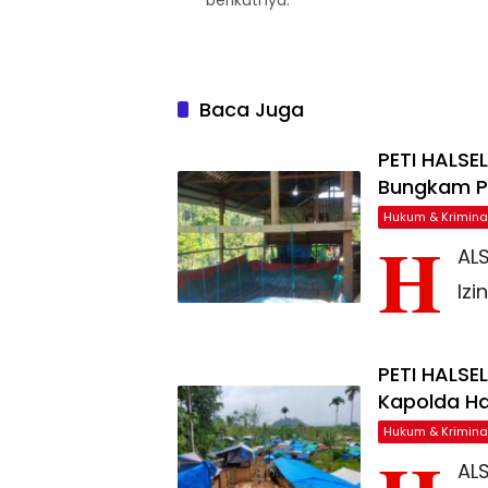
berikutnya.
Baca Juga
PETI HALSE
Bungkam Po
Hukum & Krimina
H
AL
Izi
PETI HALSE
Kapolda Ha
Hukum & Krimina
AL