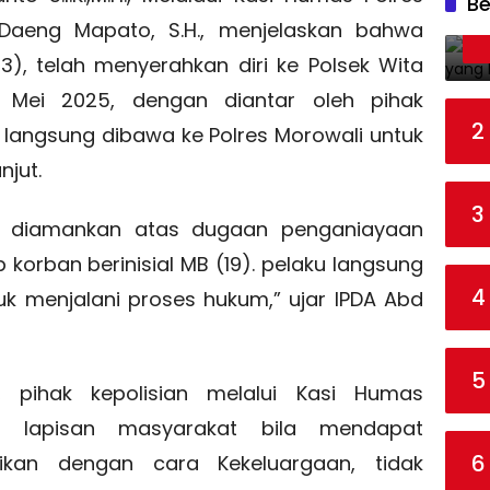
Be
Daeng Mapato, S.H., menjelaskan bahwa
23), telah menyerahkan diri ke Polsek Wita
Mei 2025, dengan diantar oleh pihak
2
ku langsung dibawa ke Polres Morowali untuk
njut.
3
g diamankan atas dugaan penganiayaan
korban berinisial MB (19). pelaku langsung
4
uk menjalani proses hukum,” ujar IPDA Abd
5
 pihak kepolisian melalui Kasi Humas
 lapisan masyarakat bila mendapat
6
ikan dengan cara Kekeluargaan, tidak