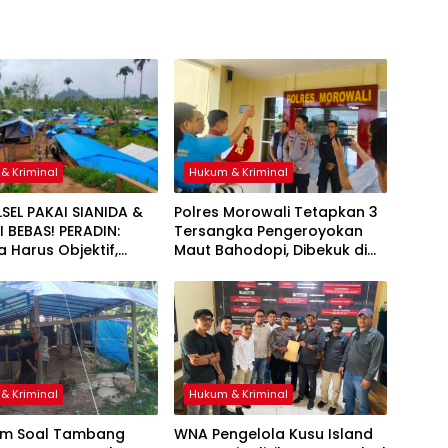
& Kriminal
Hukum & Kriminal
LSEL PAKAI SIANIDA &
Polres Morowali Tetapkan 3
 BEBAS! PERADIN:
Tersangka Pengeroyokan
 Harus Objektif,
Maut Bahodopi, Dibekuk di
 Ada Bekingan
Kendari
& Kriminal
Hukum & Kriminal
m Soal Tambang
WNA Pengelola Kusu Island