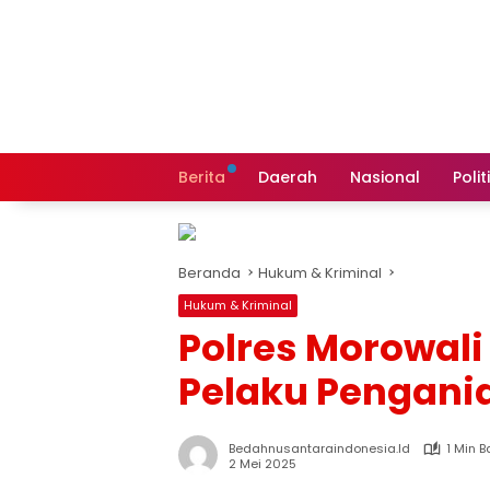
Langsung
ke
konten
Berita
Daerah
Nasional
Polit
Beranda
Hukum & Kriminal
Hukum & Kriminal
Polres Morowal
Pelaku Pengani
Bedahnusantaraindonesia.id
1 Min 
2 Mei 2025