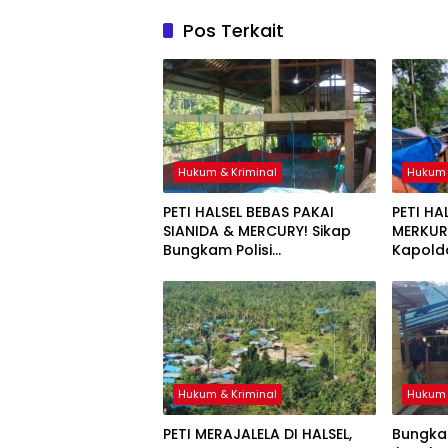
Pos Terkait
Hukum & Kriminal
Hukum 
PETI HALSEL BEBAS PAKAI
PETI HA
SIANIDA & MERCURY! Sikap
MERKURI
Bungkam Polisi
Kapolda
Dipertanyakan
Jangan
Hukum & Kriminal
Hukum 
PETI MERAJALELA DI HALSEL,
Bungka