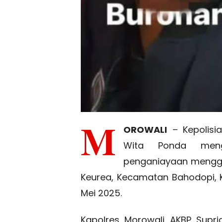
M
OROWALI
– Kepolisia
Wita Ponda meng
penganiayaan menggun
Keurea, Kecamatan Bahodopi, 
Mei 2025.
Kapolres Morowali AKBP Suprian