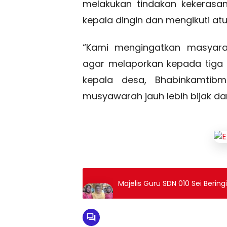
melakukan tindakan kekerasa
kepala dingin dan mengikuti at
“Kami mengingatkan masyara
agar melaporkan kepada tiga pi
kepala desa, Bhabinkamtibm
musyawarah jauh lebih bijak da
Majelis Guru SDN 010 Sei Berin