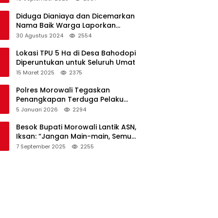
Diduga Dianiaya dan Dicemarkan
Nama Baik Warga Laporkan
Oknum Kades dan Oknum Polisi
30 Agustus 2024
2554
Lokasi TPU 5 Ha di Desa Bahodopi
Diperuntukan untuk Seluruh Umat
15 Maret 2025
2375
Polres Morowali Tegaskan
Penangkapan Terduga Pelaku
Pembakaran Kantor PT RCP Sesuai
5 Januari 2026
2294
Prosedur
Besok Bupati Morowali Lantik ASN,
Iksan: “Jangan Main-main, Semua
Saya Pantau”
7 September 2025
2255