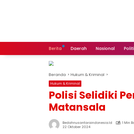
Langsung
ke
konten
Berita
Daerah
Nasional
Polit
Beranda
Hukum & Kriminal
Hukum & Kriminal
Polisi Selidiki
Matansala
Bedahnusantaraindonesia.id
1 Min 
22 Oktober 2024