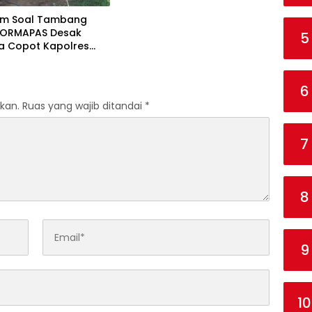
m Soal Tambang
 FORMAPAS Desak
5
a Copot Kapolres
6
kan.
Ruas yang wajib ditandai
*
7
8
9
10