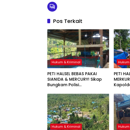
Pos Terkait
Hukum & Kriminal
Hukum 
PETI HALSEL BEBAS PAKAI
PETI HA
SIANIDA & MERCURY! Sikap
MERKURI
Bungkam Polisi
Kapolda
Dipertanyakan
Jangan
Hukum & Kriminal
Hukum 