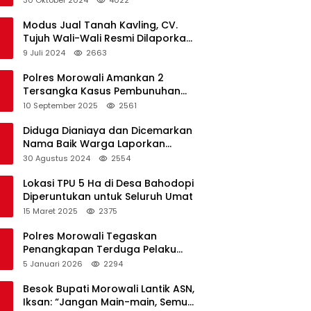
Modus Jual Tanah Kavling, CV.
Tujuh Wali-Wali Resmi Dilaporkan
di Polres Kendari
9 Juli 2024
2663
Polres Morowali Amankan 2
Tersangka Kasus Pembunuhan
WNA di Desa Topogaro
10 September 2025
2561
Diduga Dianiaya dan Dicemarkan
Nama Baik Warga Laporkan
Oknum Kades dan Oknum Polisi
30 Agustus 2024
2554
Lokasi TPU 5 Ha di Desa Bahodopi
Diperuntukan untuk Seluruh Umat
15 Maret 2025
2375
Polres Morowali Tegaskan
Penangkapan Terduga Pelaku
Pembakaran Kantor PT RCP Sesuai
5 Januari 2026
2294
Prosedur
Besok Bupati Morowali Lantik ASN,
Iksan: “Jangan Main-main, Semua