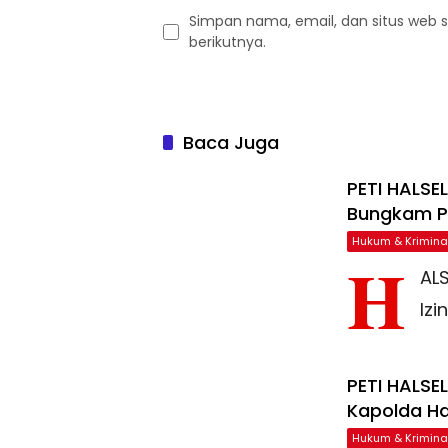
Simpan nama, email, dan situs web 
berikutnya.
Baca Juga
PETI HALSE
Bungkam Po
Hukum & Krimina
H
AL
Izi
PETI HALSE
Kapolda Ha
Hukum & Krimina