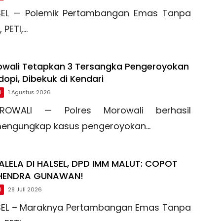
SEL — Polemik Pertambangan Emas Tanpa
, PETI,…
owali Tetapkan 3 Tersangka Pengeroyokan
opi, Dibekuk di Kendari
l
1 Agustus 2026
ROWALI — Polres Morowali berhasil
engungkap kasus pengeroyokan…
ALELA DI HALSEL, DPD IMM MALUT: COPOT
 HENDRA GUNAWAN!
l
28 Juli 2026
SEL – Maraknya Pertambangan Emas Tanpa