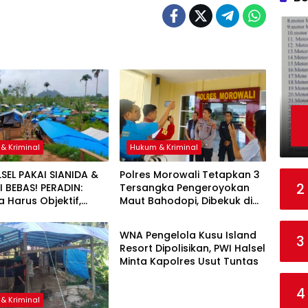
& Kriminal
Hukum & Kriminal
LSEL PAKAI SIANIDA &
Polres Morowali Tetapkan 3
2
 BEBAS! PERADIN:
Tersangka Pengeroyokan
 Harus Objektif,
Maut Bahodopi, Dibekuk di
Hukum & Kriminal
 Ada Bekingan
Kendari
WNA Pengelola Kusu Island
3
Resort Dipolisikan, PWI Halsel
Minta Kapolres Usut Tuntas
4
& Kriminal