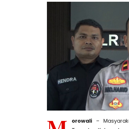
M
orowali
– Masyaraka