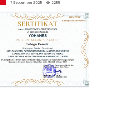
Saya Pantau”
7 September 2025
2255