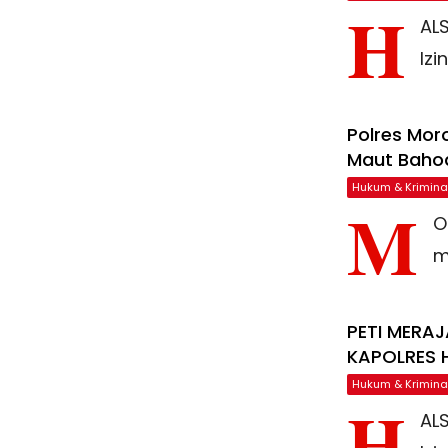
H
AL
Izin
Polres Mor
Maut Bahod
Hukum & Krimina
M
O
m
PETI MERAJ
KAPOLRES
Hukum & Krimina
H
AL