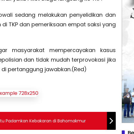
rowali sedang melakukan penyelidikan dan
 di TKP dan pemeriksaan empat saksi yang
ar masyarakat mempercayakan kasus
epolisian dan tidak mudah terprovokasi jika
t di pertanggung jawabkan.(Red)
Bantu Padamkan Kebakaran di Bahomakmur
Be