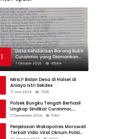
Data Kendaraan Barang Bukti
1
Curanmor yang Diamankan
oleh Polres Morowali
7 Oktober 2025
41564
Miris.!! Bidan Desa di Halsel di
Aniaya Istri Sekdes
17 Juni 2024
7238
Polsek Bungku Tengah Berhasil
Ungkap Sindikat Curanmor,
Terduga Pelaku Akui Beraksi di 7
17 Desember 2024
5160
Lokasi
Penjelasan Wakapolres Morowali
Terkait Vidio Viral Oknum Polisi
Dikerumuni Warga Bahodopi
30 Oktober 2024
4022