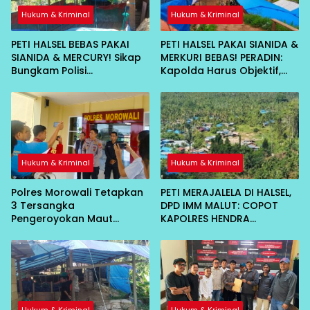
Hukum & Kriminal
Hukum & Kriminal
PETI HALSEL BEBAS PAKAI
PETI HALSEL PAKAI SIANIDA &
SIANIDA & MERCURY! Sikap
MERKURI BEBAS! PERADIN:
Bungkam Polisi
Kapolda Harus Objektif,
Dipertanyakan
Jangan Ada Bekingan
Hukum & Kriminal
Hukum & Kriminal
Polres Morowali Tetapkan
PETI MERAJALELA DI HALSEL,
3 Tersangka
DPD IMM MALUT: COPOT
Pengeroyokan Maut
KAPOLRES HENDRA
Bahodopi, Dibekuk di
GUNAWAN!
Kendari