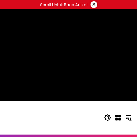
Langsung
×
Scroll Untuk Baca Artikel
ke
konten