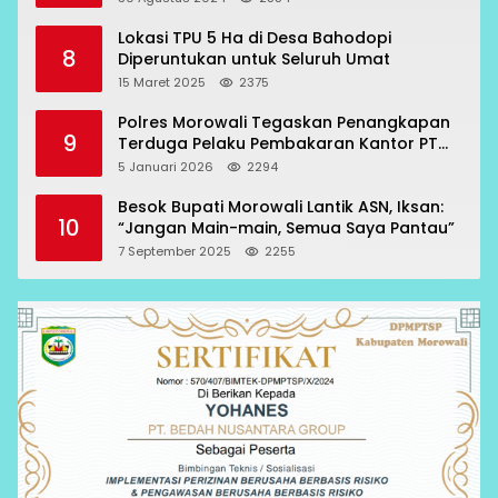
Lokasi TPU 5 Ha di Desa Bahodopi
8
Diperuntukan untuk Seluruh Umat
15 Maret 2025
2375
Polres Morowali Tegaskan Penangkapan
9
Terduga Pelaku Pembakaran Kantor PT
RCP Sesuai Prosedur
5 Januari 2026
2294
Besok Bupati Morowali Lantik ASN, Iksan:
10
“Jangan Main-main, Semua Saya Pantau”
7 September 2025
2255