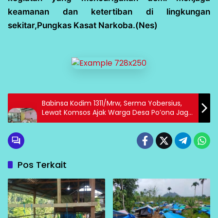
keamanan dan ketertiban di lingkungan
sekitar,Pungkas Kasat Narkoba.(Nes)
Babinsa Kodim 1311/Mrw, Serma Yobersius,
Lewat Komsos Ajak Warga Desa Po’ona Jaga
Keamanan
Pos Terkait