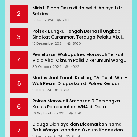
Miris.!! Bidan Desa di Halsel di Aniaya Istri
2
Sekdes
17 Juni 2024
7238
Polsek Bungku Tengah Berhasil Ungkap
3
Sindikat Curanmor, Terduga Pelaku Akui
Beraksi di 7 Lokasi
17 Desember 2024
5160
Penjelasan Wakapolres Morowali Terkait
4
Vidio Viral Oknum Polisi Dikerumuni Warga
Bahodopi
30 Oktober 2024
4022
Modus Jual Tanah Kavling, CV. Tujuh Wali-
5
Wali Resmi Dilaporkan di Polres Kendari
9 Juli 2024
2663
Polres Morowali Amankan 2 Tersangka
6
Kasus Pembunuhan WNA di Desa
Topogaro
10 September 2025
2561
Diduga Dianiaya dan Dicemarkan Nama
7
Baik Warga Laporkan Oknum Kades dan
Oknum Polisi
30 Agustus 2024
2554