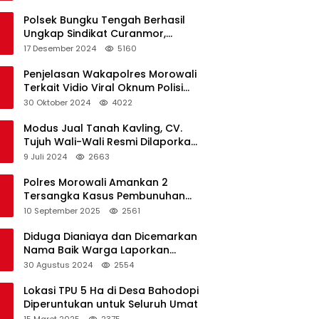
Polsek Bungku Tengah Berhasil
Ungkap Sindikat Curanmor,
Terduga Pelaku Akui Beraksi di 7
17 Desember 2024
5160
Lokasi
Penjelasan Wakapolres Morowali
Terkait Vidio Viral Oknum Polisi
Dikerumuni Warga Bahodopi
30 Oktober 2024
4022
Modus Jual Tanah Kavling, CV.
Tujuh Wali-Wali Resmi Dilaporkan
di Polres Kendari
9 Juli 2024
2663
Polres Morowali Amankan 2
Tersangka Kasus Pembunuhan
WNA di Desa Topogaro
10 September 2025
2561
Diduga Dianiaya dan Dicemarkan
Nama Baik Warga Laporkan
Oknum Kades dan Oknum Polisi
30 Agustus 2024
2554
Lokasi TPU 5 Ha di Desa Bahodopi
Diperuntukan untuk Seluruh Umat
15 Maret 2025
2375