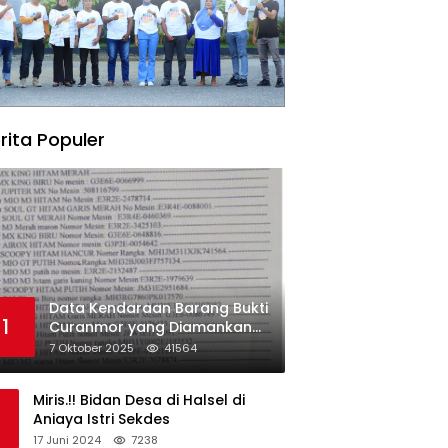
rita Populer
Data Kendaraan Barang Bukti
1
Curanmor yang Diamankan
oleh Polres Morowali
7 Oktober 2025
41564
Miris.!! Bidan Desa di Halsel di
Aniaya Istri Sekdes
17 Juni 2024
7238