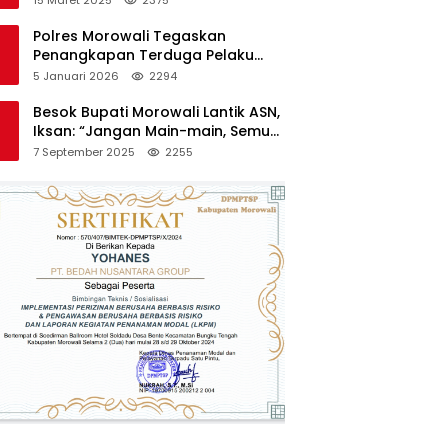
Polres Morowali Tegaskan
Penangkapan Terduga Pelaku
Pembakaran Kantor PT RCP Sesuai
5 Januari 2026
2294
Prosedur
Besok Bupati Morowali Lantik ASN,
Iksan: “Jangan Main-main, Semua
Saya Pantau”
7 September 2025
2255