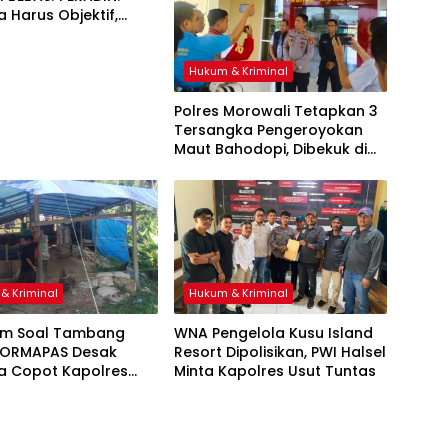
 Harus Objektif,
 Ada Bekingan
Hukum & Kriminal
Polres Morowali Tetapkan 3
Tersangka Pengeroyokan
Maut Bahodopi, Dibekuk di
Kendari
& Kriminal
Hukum & Kriminal
m Soal Tambang
WNA Pengelola Kusu Island
 FORMAPAS Desak
Resort Dipolisikan, PWI Halsel
a Copot Kapolres
Minta Kapolres Usut Tuntas