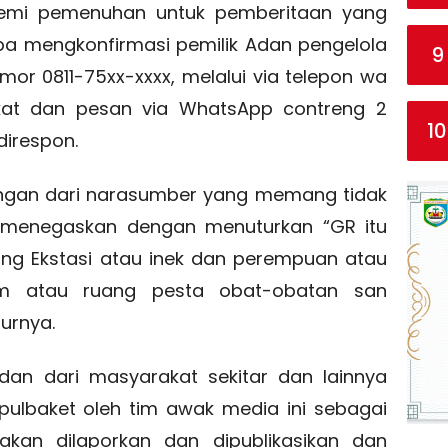
demi pemenuhan untuk pemberitaan yang
a mengkonfirmasi pemilik Adan pengelola
9
omor 0811-75xx-xxxx, melalui via telepon wa
kat dan pesan via WhatsApp contreng 2
10
direspon.
angan dari narasumber yang memang tidak
ni menegaskan dengan menuturkan “GR itu
ang Ekstasi atau inek dan perempuan atau
om atau ruang pesta obat-obatan san
turnya.
dan dari masyarakat sekitar dan lainnya
ulbaket oleh tim awak media ini sebagai
 akan dilaporkan dan dipublikasikan dan