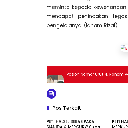
meminta kepada kewenangan t
mendapat penindakan tegas 
pengelolanya. (Idham Rizal)
Paslon Nomor Urut 4, Paham 
Pos Terkait
Hukum & Kriminal
Hukum 
PETI HALSEL BEBAS PAKAI
PETI HA
SIANIDA & MERCURY! Sikap
MERKURI