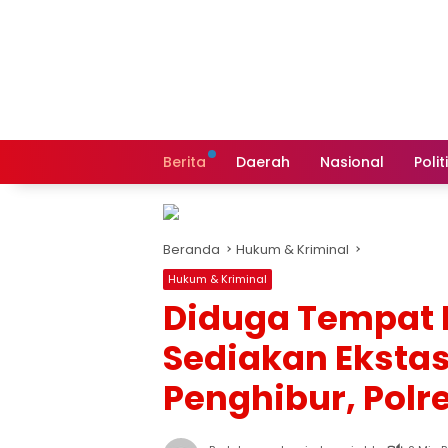
Langsung
ke
konten
Berita
Daerah
Nasional
Polit
Beranda
Hukum & Kriminal
Hukum & Kriminal
Diduga Tempat 
Sediakan Ekstas
Penghibur, Polre