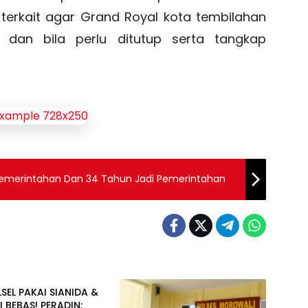
erkait agar Grand Royal kota tembilahan
dan bila perlu ditutup serta tangkap
Pemerintahan Dan 34 Tahun Jadi Pemerintahan
& Kriminal
LSEL PAKAI SIANIDA &
 BEBAS! PERADIN: