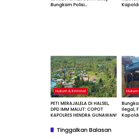
Bungkam Polisi
Kapolda
Dipertanyakan
Jangan
Hukum & Kriminal
Hukum 
PETI MERAJALELA DI HALSEL,
Bungka
DPD IMM MALUT: COPOT
Ilegal,
KAPOLRES HENDRA GUNAWAN!
Kapold
Halsel
Tinggalkan Balasan