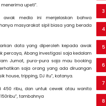
h menerima upeti”.
3
 awak media ini menjelaskan bahwa
hanya masyarakat sipil biasa yang berada
4
arkan data yang diperoleh kepada awak
5
ak percaya, Abang investigasi saja kedalam
alam Jumat, pura-pura saja mau booking
6
rhatikan saja orang yang ada diruangan
 house, tripping, DJ itu”, katanya.
7
si 450 ribu, dan untuk cewek atau wanita
 150ribu”, tambahnya
8