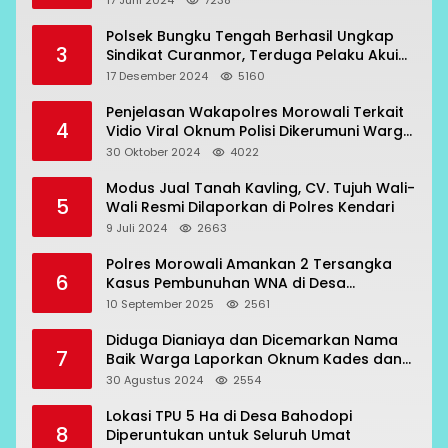
17 Juni 2024
7238
Polsek Bungku Tengah Berhasil Ungkap
3
Sindikat Curanmor, Terduga Pelaku Akui
Beraksi di 7 Lokasi
17 Desember 2024
5160
Penjelasan Wakapolres Morowali Terkait
4
Vidio Viral Oknum Polisi Dikerumuni Warga
Bahodopi
30 Oktober 2024
4022
Modus Jual Tanah Kavling, CV. Tujuh Wali-
5
Wali Resmi Dilaporkan di Polres Kendari
9 Juli 2024
2663
Polres Morowali Amankan 2 Tersangka
6
Kasus Pembunuhan WNA di Desa
Topogaro
10 September 2025
2561
Diduga Dianiaya dan Dicemarkan Nama
7
Baik Warga Laporkan Oknum Kades dan
Oknum Polisi
30 Agustus 2024
2554
Lokasi TPU 5 Ha di Desa Bahodopi
8
Diperuntukan untuk Seluruh Umat