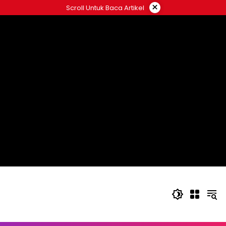
Langsung
×
Scroll Untuk Baca Artikel
ke
konten