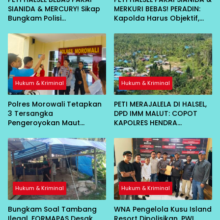
SIANIDA & MERCURY! Sikap
MERKURI BEBAS! PERADIN:
Bungkam Polisi
Kapolda Harus Objektif,
Dipertanyakan
Jangan Ada Bekingan
Hukum & Kriminal
Hukum & Kriminal
Polres Morowali Tetapkan
PETI MERAJALELA DI HALSEL,
3 Tersangka
DPD IMM MALUT: COPOT
Pengeroyokan Maut
KAPOLRES HENDRA
Bahodopi, Dibekuk di
GUNAWAN!
Kendari
Hukum & Kriminal
Hukum & Kriminal
Bungkam Soal Tambang
WNA Pengelola Kusu Island
Ilegal, FORMAPAS Desak
Resort Dipolisikan, PWI