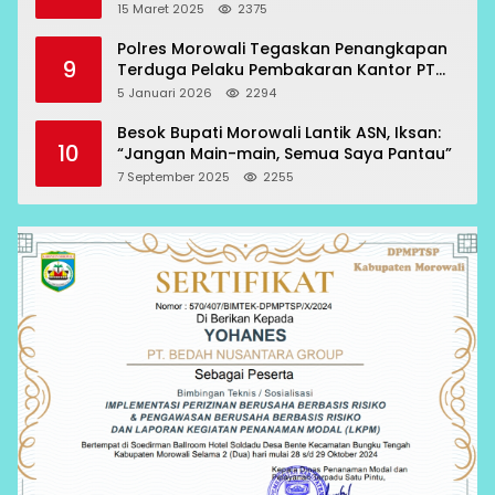
15 Maret 2025
2375
Polres Morowali Tegaskan Penangkapan
9
Terduga Pelaku Pembakaran Kantor PT
RCP Sesuai Prosedur
5 Januari 2026
2294
Besok Bupati Morowali Lantik ASN, Iksan:
10
“Jangan Main-main, Semua Saya Pantau”
7 September 2025
2255