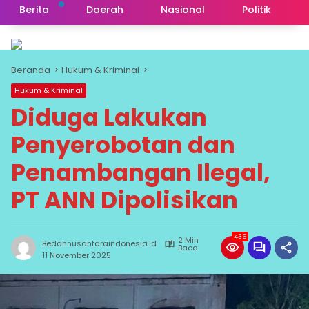
Berita
Daerah
Nasional
Politik
Beranda
Hukum & Kriminal
Hukum & Kriminal
Diduga Lakukan
Penyerobotan dan
Penambangan Ilegal,
PT ANN Dipolisikan
436
2 Min
Bedahnusantaraindonesia.id
Baca
11 November 2025