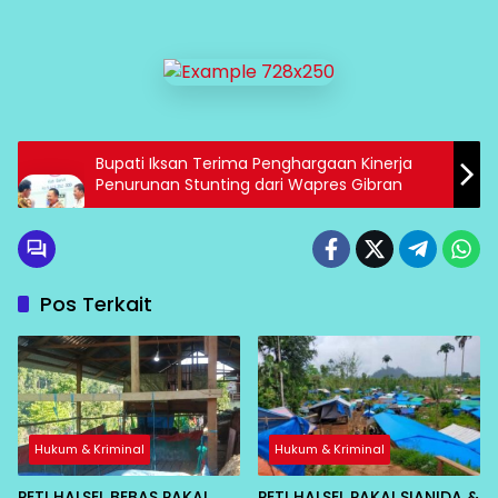
Bupati Iksan Terima Penghargaan Kinerja
Penurunan Stunting dari Wapres Gibran
Pos Terkait
Hukum & Kriminal
Hukum & Kriminal
PETI HALSEL BEBAS PAKAI
PETI HALSEL PAKAI SIANIDA &