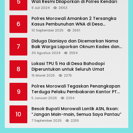
5
Wali Resmi Dilaporkan di Polres Kendari
9 Juli 2024
2663
Polres Morowali Amankan 2 Tersangka
6
Kasus Pembunuhan WNA di Desa
Topogaro
10 September 2025
2561
Diduga Dianiaya dan Dicemarkan Nama
7
Baik Warga Laporkan Oknum Kades dan
Oknum Polisi
30 Agustus 2024
2554
Lokasi TPU 5 Ha di Desa Bahodopi
8
Diperuntukan untuk Seluruh Umat
15 Maret 2025
2375
Polres Morowali Tegaskan Penangkapan
9
Terduga Pelaku Pembakaran Kantor PT
RCP Sesuai Prosedur
5 Januari 2026
2294
Besok Bupati Morowali Lantik ASN, Iksan:
10
“Jangan Main-main, Semua Saya Pantau”
7 September 2025
2255