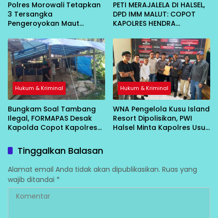
Polres Morowali Tetapkan
PETI MERAJALELA DI HALSEL,
3 Tersangka
DPD IMM MALUT: COPOT
Pengeroyokan Maut
KAPOLRES HENDRA
Bahodopi, Dibekuk di
GUNAWAN!
Kendari
Hukum & Kriminal
Hukum & Kriminal
Bungkam Soal Tambang
WNA Pengelola Kusu Island
Ilegal, FORMAPAS Desak
Resort Dipolisikan, PWI
Kapolda Copot Kapolres
Halsel Minta Kapolres Usut
Halsel
Tuntas
Tinggalkan Balasan
Alamat email Anda tidak akan dipublikasikan.
Ruas yang
wajib ditandai
*