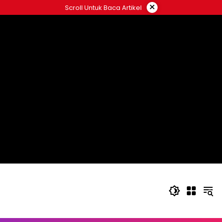
Langsung
×
Scroll Untuk Baca Artikel
ke
konten