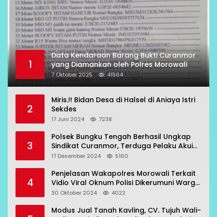
Data Kendaraan Barang Bukti Curanmor
1
yang Diamankan oleh Polres Morowali
7 Oktober 2025
41564
Miris.!! Bidan Desa di Halsel di Aniaya Istri
2
Sekdes
17 Juni 2024
7238
Polsek Bungku Tengah Berhasil Ungkap
3
Sindikat Curanmor, Terduga Pelaku Akui
Beraksi di 7 Lokasi
17 Desember 2024
5160
Penjelasan Wakapolres Morowali Terkait
4
Vidio Viral Oknum Polisi Dikerumuni Warga
Bahodopi
30 Oktober 2024
4022
Modus Jual Tanah Kavling, CV. Tujuh Wali-