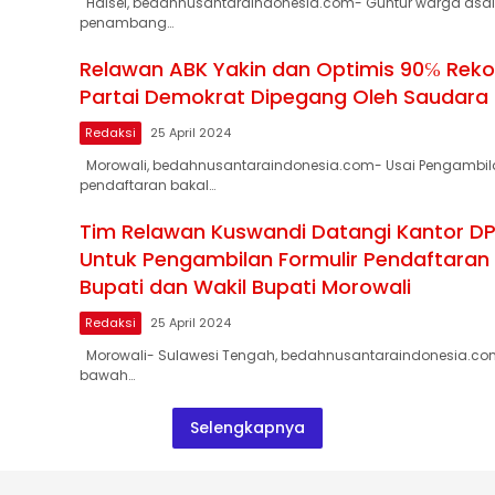
Halsel, bedahnusantaraindonesia.com- Guntur warga asal
penambang…
Relawan ABK Yakin dan Optimis 90℅ Rek
Partai Demokrat Dipegang Oleh Saudara
Redaksi
25 April 2024
Morowali, bedahnusantaraindonesia.com- Usai Pengambila
pendaftaran bakal…
Tim Relawan Kuswandi Datangi Kantor D
Untuk Pengambilan Formulir Pendaftaran
Bupati dan Wakil Bupati Morowali
Redaksi
25 April 2024
Morowali- Sulawesi Tengah, bedahnusantaraindonesia.co
bawah…
Selengkapnya