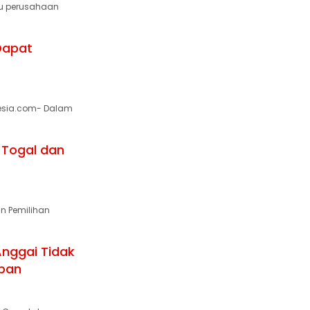
u perusahaan
 Dapat
nesia.com- Dalam
 Togal dan
n Pemilihan
nggai Tidak
rban