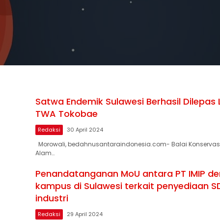
Satwa Endemik Sulawesi Berhasil Dilepas L
TWA Tokobae
Redaksi
30 April 2024
Morowali, bedahnusantaraindonesia.com- Balai Konservas
Alam…
Penandatanganan MoU antara PT IMIP d
kampus di Sulawesi terkait penyediaan S
industri
Redaksi
29 April 2024