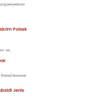
ung penyediaan
skrim Polsek
om- AS…
bar
(Polres) Morowali
bsidi Jenis