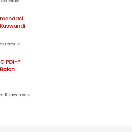
 Gorontalo
omendasi
 Kuswandi
n Formulir
PC PDI-P
 Balon
m- Relawan Arus