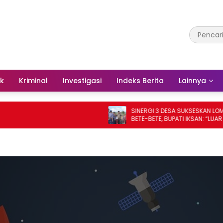
ik
Kriminal
Investigasi
Indeks Berita
Lainnya
SINERGI 3 DESA SUKSESKAN LOMBA DE
BETE-BETE, BUPATI IKSAN: “LUAR BIASA!