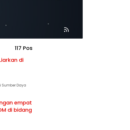
117 Pos
iarkan di
i Sumber Daya
engan empat
DM di bidang