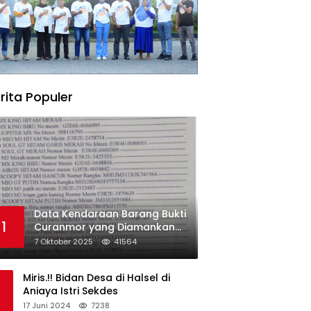
rita Populer
Data Kendaraan Barang Bukti
1
Curanmor yang Diamankan
oleh Polres Morowali
7 Oktober 2025
41564
Miris.!! Bidan Desa di Halsel di
Aniaya Istri Sekdes
17 Juni 2024
7238