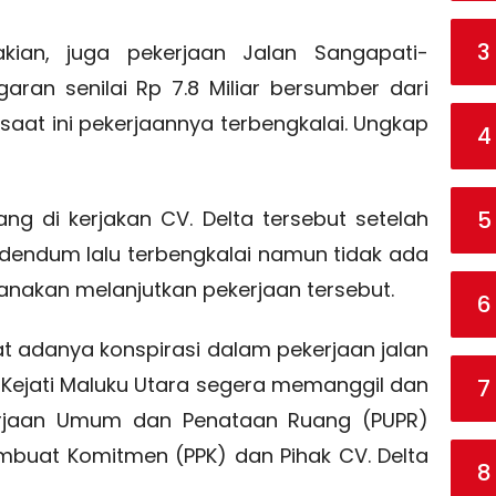
3
ian, juga pekerjaan Jalan Sangapati-
ran senilai Rp 7.8 Miliar bersumber dari
aat ini pekerjaannya terbengkalai. Ungkap
4
5
ng di kerjakan CV. Delta tersebut setelah
dendum lalu terbengkalai namun tidak ada
anakan melanjutkan pekerjaan tersebut.
6
 adanya konspirasi dalam pekerjaan jalan
n Kejati Maluku Utara segera memanggil dan
7
erjaan Umum dan Penataan Ruang (PUPR)
mbuat Komitmen (PPK) dan Pihak CV. Delta
8