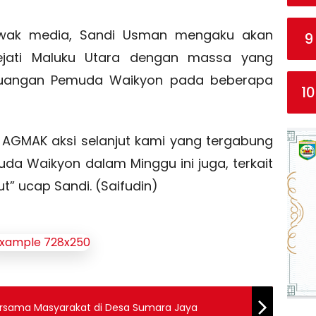
awak media, Sandi Usman mengaku akan
9
ejati Maluku Utara dengan massa yang
rjuangan Pemuda Waikyon pada beberapa
10
ri AGMAK aksi selanjut kami yang tergabung
da Waikyon dalam Minggu ini juga, terkait
t” ucap Sandi. (Saifudin)
ersama Masyarakat di Desa Sumara Jaya