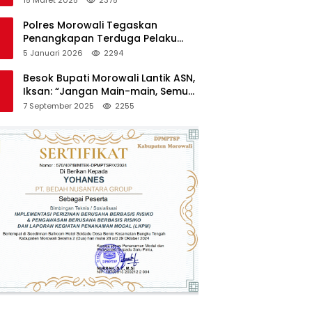
Polres Morowali Tegaskan
Penangkapan Terduga Pelaku
Pembakaran Kantor PT RCP Sesuai
5 Januari 2026
2294
Prosedur
Besok Bupati Morowali Lantik ASN,
Iksan: “Jangan Main-main, Semua
Saya Pantau”
7 September 2025
2255