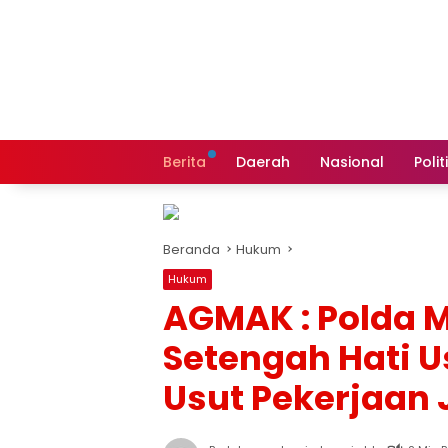
Langsung
ke
konten
Berita
Daerah
Nasional
Polit
Beranda
Hukum
Hukum
AGMAK : Polda 
Setengah Hati Us
Usut Pekerjaan 