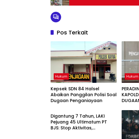
Pos Terkait
Hukum
Hukum
Kepsek SDN 84 Halsel
PERADI
Abaikan Panggilan Polisi Soal
KAPOLD
Dugaan Penganiayaan
DUGAAN
Hukum
DI HALS
NAMA
Digantung 7 Tahun, LAKI
Pejuang 45 Ultimatum PT
BJS: Stop Aktivitas,
Kembalikan Lahan atau