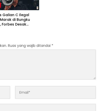
as Galian C Ilegal
 Marak di Bungku
, Forbes Desak
 Penegak Hukum
ak
kan.
Ruas yang wajib ditandai
*