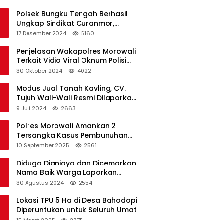
Polsek Bungku Tengah Berhasil
Ungkap Sindikat Curanmor,
Terduga Pelaku Akui Beraksi di 7
17 Desember 2024
5160
Lokasi
Penjelasan Wakapolres Morowali
Terkait Vidio Viral Oknum Polisi
Dikerumuni Warga Bahodopi
30 Oktober 2024
4022
Modus Jual Tanah Kavling, CV.
Tujuh Wali-Wali Resmi Dilaporkan
di Polres Kendari
9 Juli 2024
2663
Polres Morowali Amankan 2
Tersangka Kasus Pembunuhan
WNA di Desa Topogaro
10 September 2025
2561
Diduga Dianiaya dan Dicemarkan
Nama Baik Warga Laporkan
Oknum Kades dan Oknum Polisi
30 Agustus 2024
2554
Lokasi TPU 5 Ha di Desa Bahodopi
Diperuntukan untuk Seluruh Umat
15 Maret 2025
2375