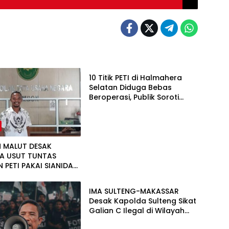
Hukum
10 Titik PETI di Halmahera
Selatan Diduga Bebas
Beroperasi, Publik Soroti
Peran Aparat
N MALUT DESAK
A USUT TUNTAS
 PETI PAKAI SIANIDA
Hukum
EL, MINTA PANGGIL 5
IMA SULTENG-MAKASSAR
Desak Kapolda Sulteng Sikat
Galian C Ilegal di Wilayah
Morowali