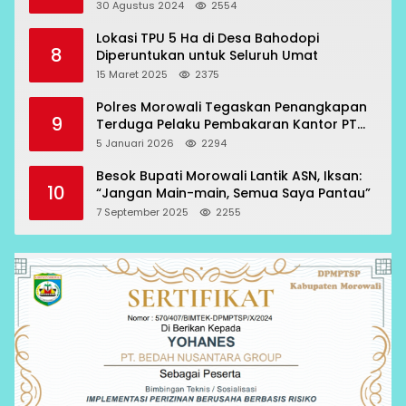
Oknum Polisi
30 Agustus 2024
2554
Lokasi TPU 5 Ha di Desa Bahodopi
8
Diperuntukan untuk Seluruh Umat
15 Maret 2025
2375
Polres Morowali Tegaskan Penangkapan
9
Terduga Pelaku Pembakaran Kantor PT
RCP Sesuai Prosedur
5 Januari 2026
2294
Besok Bupati Morowali Lantik ASN, Iksan:
10
“Jangan Main-main, Semua Saya Pantau”
7 September 2025
2255