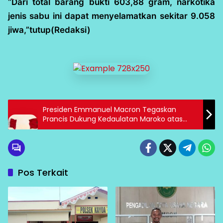
“Dari total barang bukti 603,88 gram, narkotika
jenis sabu ini dapat menyelamatkan sekitar 9.058
jiwa,”tutup(Redaksi)
Presiden Emmanuel Macron Tegaskan
Prancis Dukung Kedaulatan Maroko atas
Sahara, Persisma Senang
Pos Terkait