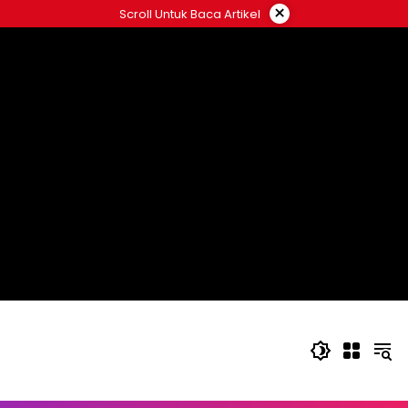
Langsung
×
Scroll Untuk Baca Artikel
ke
konten