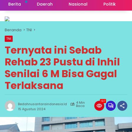
Berita
Daerah
Nasional
Politik
Beranda
TNI
TNI
Ternyata ini Sebab
Rehab 23 Pustu di Inhil
Senilai 6 M Bisa Gagal
Terlaksana
197
4 Min
Bedahnusantaraindonesia.id
Baca
15 Agustus 2024