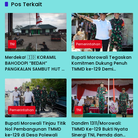
Pos Terkait
TNI
Pemerintahan
Merdeka! 🇮🇩 KORAMIL
Bupati Morowali Tegaskan
BAHODOPI “BEDAH”
Komitmen Dukung Penuh
PANGKALAN SAMBUT HUT RI
TMMD ke-129 Demi
KE-81
Percepat Pembangunan
Desa
Pemerintahan
TNI
Bupati Morowali Tinjau Titik
Dandim 1311/Morowali:
Nol Pembangunan TMMD
TMMD Ke-129 Bukti Nyata
ke-129 di Desa Polewali
Sinergi TNI, Pemda dan