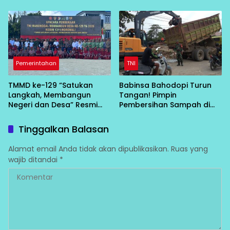
Masyarakat Bangun Negeri
dari Desa
Pemerintahan
TNI
TMMD ke-129 “Satukan
Babinsa Bahodopi Turun
Langkah, Membangun
Tangan! Pimpin
Negeri dan Desa” Resmi
Pembersihan Sampah di
Bergulir di Bungku Selatan
Bawah Conveyor Desa
Fatufia
Tinggalkan Balasan
Alamat email Anda tidak akan dipublikasikan.
Ruas yang
wajib ditandai
*