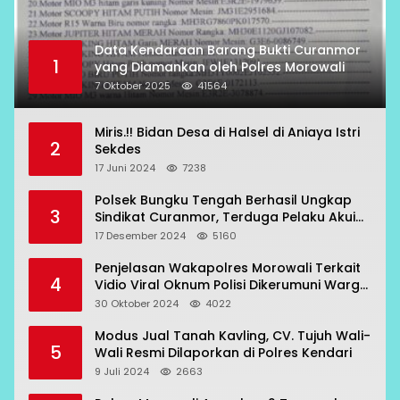
Data Kendaraan Barang Bukti Curanmor
1
yang Diamankan oleh Polres Morowali
7 Oktober 2025
41564
Miris.!! Bidan Desa di Halsel di Aniaya Istri
2
Sekdes
17 Juni 2024
7238
Polsek Bungku Tengah Berhasil Ungkap
3
Sindikat Curanmor, Terduga Pelaku Akui
Beraksi di 7 Lokasi
17 Desember 2024
5160
Penjelasan Wakapolres Morowali Terkait
4
Vidio Viral Oknum Polisi Dikerumuni Warga
Bahodopi
30 Oktober 2024
4022
Modus Jual Tanah Kavling, CV. Tujuh Wali-
5
Wali Resmi Dilaporkan di Polres Kendari
9 Juli 2024
2663