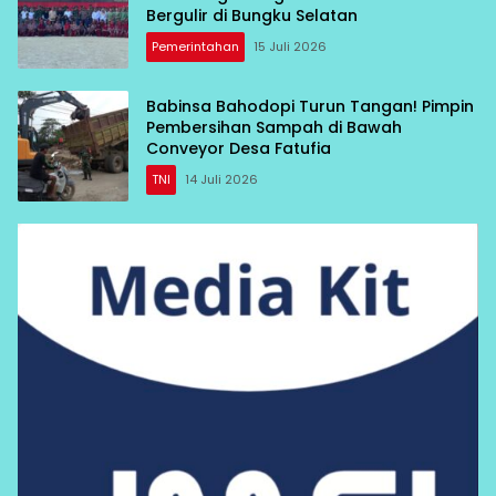
Bergulir di Bungku Selatan
Pemerintahan
15 Juli 2026
Babinsa Bahodopi Turun Tangan! Pimpin
Pembersihan Sampah di Bawah
Conveyor Desa Fatufia
TNI
14 Juli 2026