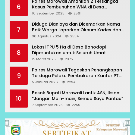
Polres Morowali Amankan 2 Tersangka
6
Kasus Pembunuhan WNA di Desa
Topogaro
10 September 2025
2561
Diduga Dianiaya dan Dicemarkan Nama
7
Baik Warga Laporkan Oknum Kades dan
Oknum Polisi
30 Agustus 2024
2554
Lokasi TPU 5 Ha di Desa Bahodopi
8
Diperuntukan untuk Seluruh Umat
15 Maret 2025
2375
Polres Morowali Tegaskan Penangkapan
9
Terduga Pelaku Pembakaran Kantor PT
RCP Sesuai Prosedur
5 Januari 2026
2294
Besok Bupati Morowali Lantik ASN, Iksan:
10
“Jangan Main-main, Semua Saya Pantau”
7 September 2025
2255