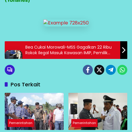
(Yohanes)
Bea Cukai Morowali-MSS Gagalkan 22 Ribu
Rokok Ilegal Masuk Kawasan IMIP, Pemilik
Kena Denda Rp89 Juta
Pos Terkait
Pemerintahan
Pemerintahan