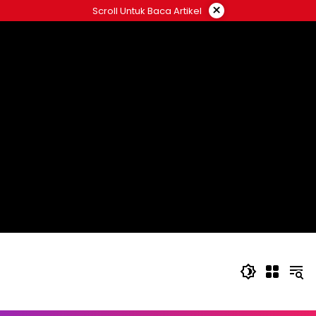
Langsung
×
Scroll Untuk Baca Artikel
ke
konten