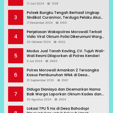
17 Juni 2024
7238
Polsek Bungku Tengah Berhasil Ungkap
3
Sindikat Curanmor, Terduga Pelaku Akui
Beraksi di 7 Lokasi
17 Desember 2024
5160
Penjelasan Wakapolres Morowali Terkait
4
Vidio Viral Oknum Polisi Dikerumuni Warga
Bahodopi
30 Oktober 2024
4022
Modus Jual Tanah Kavling, CV. Tujuh Wali-
5
Wali Resmi Dilaporkan di Polres Kendari
9 Juli 2024
2663
Polres Morowali Amankan 2 Tersangka
6
Kasus Pembunuhan WNA di Desa
Topogaro
10 September 2025
2561
Diduga Dianiaya dan Dicemarkan Nama
7
Baik Warga Laporkan Oknum Kades dan
Oknum Polisi
30 Agustus 2024
2554
Lokasi TPU 5 Ha di Desa Bahodopi