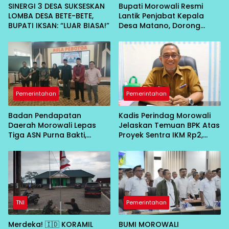
SINERGI 3 DESA SUKSESKAN
Bupati Morowali Resmi
LOMBA DESA BETE-BETE,
Lantik Penjabat Kepala
BUPATI IKSAN: “LUAR BIASA!”
Desa Matano, Dorong
Pembangunan Desa
Berbasis Kebersamaan
Pemerintahan
Pemerintahan
Badan Pendapatan
Kadis Perindag Morowali
Daerah Morowali Lepas
Jelaskan Temuan BPK Atas
Tiga ASN Purna Bakti,
Proyek Sentra IKM Rp2,
Wujud Penghargaan atas
13Miliar
Pengabdian
TNI
Pemerintahan
Merdeka! 🇮🇩 KORAMIL
BUMI MOROWALI