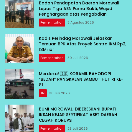
Badan Pendapatan Daerah Morowali
Lepas Tiga ASN Purna Bakti, Wujud
Penghargaan atas Pengabdian
Pemerintahan
3 Agustus 2026
Kadis Perindag Morowali Jelaskan
Temuan BPK Atas Proyek Sentra IKM Rp2,
13Miliar
Pemerintahan
30 Juli 2026
Merdeka! 🇮🇩 KORAMIL BAHODOPI
“BEDAH” PANGKALAN SAMBUT HUT RI KE-
81
TNI
30 Juli 2026
BUMI MOROWALI DIBERESKAN! BUPATI
IKSAN KEJAR SERTIFIKAT ASET DAERAH
CEGAH KORUPSI
Pemerintahan
29 Juli 2026