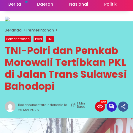
Berita
Daerah
Nasional
Politik
Beranda
Pemerintahan
Pemerintahan
Polri
TNI
TNI-Polri dan Pemkab
Morowali Tertibkan PKL
di Jalan Trans Sulawesi
Bahodopi
199
1 Min
Bedahnusantaraindonesia.id
Baca
25 Mei 2026