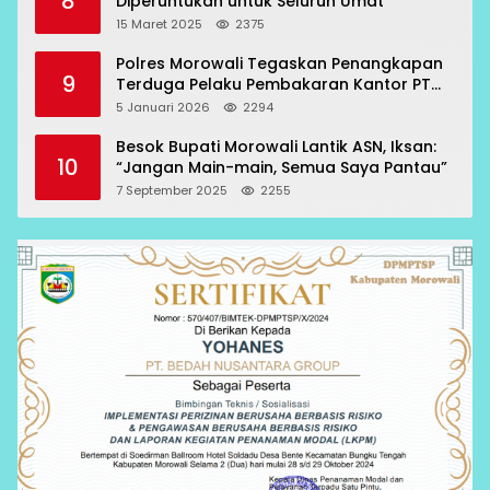
8
Diperuntukan untuk Seluruh Umat
15 Maret 2025
2375
Polres Morowali Tegaskan Penangkapan
9
Terduga Pelaku Pembakaran Kantor PT
RCP Sesuai Prosedur
5 Januari 2026
2294
Besok Bupati Morowali Lantik ASN, Iksan:
10
“Jangan Main-main, Semua Saya Pantau”
7 September 2025
2255