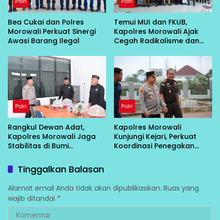
Polri
Polri
Bea Cukai dan Polres
Temui MUI dan FKUB,
Morowali Perkuat Sinergi
Kapolres Morowali Ajak
Awasi Barang Ilegal
Cegah Radikalisme dan
Intoleransi
Polri
Polri
Rangkul Dewan Adat,
Kapolres Morowali
Kapolres Morowali Jaga
Kunjungi Kejari, Perkuat
Stabilitas di Bumi
Koordinasi Penegakan
Tobungku
Hukum
Tinggalkan Balasan
Alamat email Anda tidak akan dipublikasikan.
Ruas yang
wajib ditandai
*