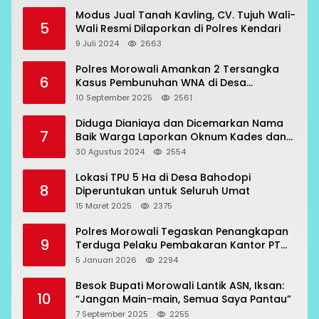
Modus Jual Tanah Kavling, CV. Tujuh Wali-
5
Wali Resmi Dilaporkan di Polres Kendari
9 Juli 2024
2663
Polres Morowali Amankan 2 Tersangka
6
Kasus Pembunuhan WNA di Desa
Topogaro
10 September 2025
2561
Diduga Dianiaya dan Dicemarkan Nama
7
Baik Warga Laporkan Oknum Kades dan
Oknum Polisi
30 Agustus 2024
2554
Lokasi TPU 5 Ha di Desa Bahodopi
8
Diperuntukan untuk Seluruh Umat
15 Maret 2025
2375
Polres Morowali Tegaskan Penangkapan
9
Terduga Pelaku Pembakaran Kantor PT
RCP Sesuai Prosedur
5 Januari 2026
2294
Besok Bupati Morowali Lantik ASN, Iksan:
10
“Jangan Main-main, Semua Saya Pantau”
7 September 2025
2255