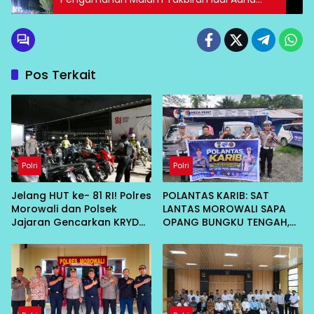
1447 H, Tekankan Profesionalitas Personel
Pos Terkait
Polri
Polri
Jelang HUT ke- 81 RI! Polres
POLANTAS KARIB: SAT
Morowali dan Polsek
LANTAS MOROWALI SAPA
Jajaran Gencarkan KRYD
OPANG BUNGKU TENGAH,
Malam untuk Ciptakan
AJAK TERTIB DI JALAN
Kamtibmas Kondusif