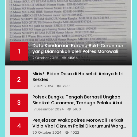
Data Kendaraan Barang Bukti Curanmor
1
yang Diamankan oleh Polres Morowali
7 Oktober 2025
41564
Miris.!! Bidan Desa di Halsel di Aniaya Istri
2
Sekdes
17 Juni 2024
7238
Polsek Bungku Tengah Berhasil Ungkap
3
Sindikat Curanmor, Terduga Pelaku Akui
Beraksi di 7 Lokasi
17 Desember 2024
5160
Penjelasan Wakapolres Morowali Terkait
4
Vidio Viral Oknum Polisi Dikerumuni Warga
Bahodopi
30 Oktober 2024
4022