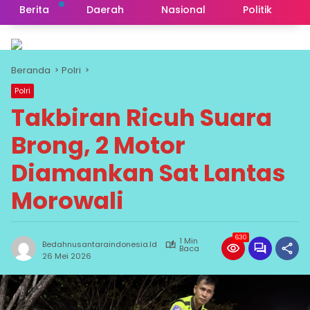
Berita
Daerah
Nasional
Politik
Beranda
Polri
Polri
Takbiran Ricuh Suara
Brong, 2 Motor
Diamankan Sat Lantas
Morowali
630
1 Min
Bedahnusantaraindonesia.id
Baca
26 Mei 2026