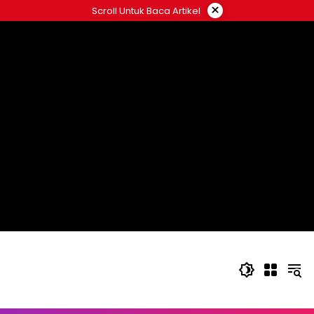
Langsung
×
Scroll Untuk Baca Artikel
ke
konten