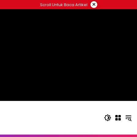
Langsung
×
Scroll Untuk Baca Artikel
ke
konten