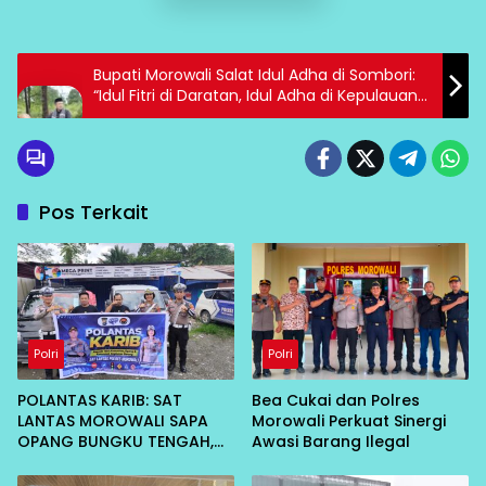
Bupati Morowali Salat Idul Adha di Sombori:
“Idul Fitri di Daratan, Idul Adha di Kepulauan
Adalah Janji Kami”
Pos Terkait
Polri
Polri
POLANTAS KARIB: SAT
Bea Cukai dan Polres
LANTAS MOROWALI SAPA
Morowali Perkuat Sinergi
OPANG BUNGKU TENGAH,
Awasi Barang Ilegal
AJAK TERTIB DI JALAN