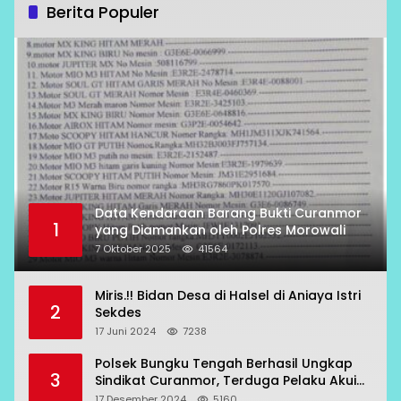
Berita Populer
Data Kendaraan Barang Bukti Curanmor
1
yang Diamankan oleh Polres Morowali
7 Oktober 2025
41564
Miris.!! Bidan Desa di Halsel di Aniaya Istri
2
Sekdes
17 Juni 2024
7238
Polsek Bungku Tengah Berhasil Ungkap
3
Sindikat Curanmor, Terduga Pelaku Akui
Beraksi di 7 Lokasi
17 Desember 2024
5160