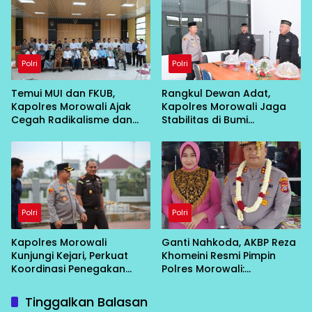
Polri
Polri
Temui MUI dan FKUB,
Rangkul Dewan Adat,
Kapolres Morowali Ajak
Kapolres Morowali Jaga
Cegah Radikalisme dan
Stabilitas di Bumi
Intoleransi
Tobungku
Polri
Polri
Kapolres Morowali
Ganti Nahkoda, AKBP Reza
Kunjungi Kejari, Perkuat
Khomeini Resmi Pimpin
Koordinasi Penegakan
Polres Morowali:
Hukum
“Konsolidasi Dulu, Baru
Turun Layani Warga”
Tinggalkan Balasan