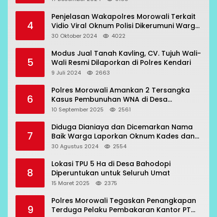
Penjelasan Wakapolres Morowali Terkait
4
Vidio Viral Oknum Polisi Dikerumuni Warga
Bahodopi
30 Oktober 2024
4022
Modus Jual Tanah Kavling, CV. Tujuh Wali-
5
Wali Resmi Dilaporkan di Polres Kendari
9 Juli 2024
2663
Polres Morowali Amankan 2 Tersangka
6
Kasus Pembunuhan WNA di Desa
Topogaro
10 September 2025
2561
Diduga Dianiaya dan Dicemarkan Nama
7
Baik Warga Laporkan Oknum Kades dan
Oknum Polisi
30 Agustus 2024
2554
Lokasi TPU 5 Ha di Desa Bahodopi
8
Diperuntukan untuk Seluruh Umat
15 Maret 2025
2375
Polres Morowali Tegaskan Penangkapan
9
Terduga Pelaku Pembakaran Kantor PT