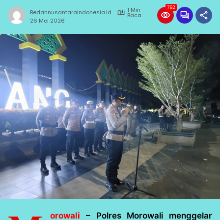
792
1 Min
Bedahnusantaraindonesia.id
Baca
26 Mei 2026
orowali
– Polres Morowali menggelar