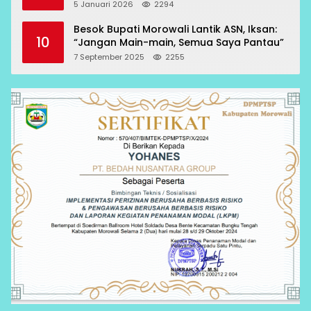
RCP Sesuai Prosedur
5 Januari 2026
2294
Besok Bupati Morowali Lantik ASN, Iksan:
10
“Jangan Main-main, Semua Saya Pantau”
7 September 2025
2255