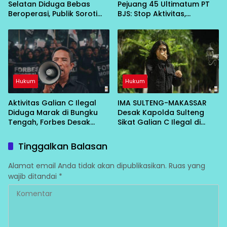
Selatan Diduga Bebas
Pejuang 45 Ultimatum PT
Beroperasi, Publik Soroti
BJS: Stop Aktivitas,
Peran Aparat
Kembalikan Lahan atau
Hadapi Konsekuensi
Hukum
Hukum
Aktivitas Galian C Ilegal
IMA SULTENG-MAKASSAR
Diduga Marak di Bungku
Desak Kapolda Sulteng
Tengah, Forbes Desak
Sikat Galian C Ilegal di
Aparat Penegak Hukum
Wilayah Morowali
Bertindak
Tinggalkan Balasan
Alamat email Anda tidak akan dipublikasikan.
Ruas yang
wajib ditandai
*