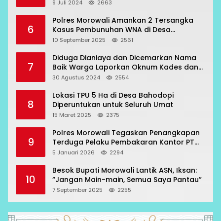
9 Juli 2024
2663
Polres Morowali Amankan 2 Tersangka
6
Kasus Pembunuhan WNA di Desa
Topogaro
10 September 2025
2561
Diduga Dianiaya dan Dicemarkan Nama
7
Baik Warga Laporkan Oknum Kades dan
Oknum Polisi
30 Agustus 2024
2554
Lokasi TPU 5 Ha di Desa Bahodopi
8
Diperuntukan untuk Seluruh Umat
15 Maret 2025
2375
Polres Morowali Tegaskan Penangkapan
9
Terduga Pelaku Pembakaran Kantor PT
RCP Sesuai Prosedur
5 Januari 2026
2294
Besok Bupati Morowali Lantik ASN, Iksan:
10
“Jangan Main-main, Semua Saya Pantau”
7 September 2025
2255