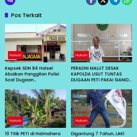
Pos Terkait
Hukum
Hukum
Kepsek SDN 84 Halsel
PERADIN MALUT DESAK
Abaikan Panggilan Polisi
KAPOLDA USUT TUNTAS
Soal Dugaan
DUGAAN PETI PAKAI SIANIDA
Penganiayaan
DI HALSEL, MINTA PANGGIL 5
NAMA
Hukum
Hukum
10 Titik PETI di Halmahera
Digantung 7 Tahun, LAKI