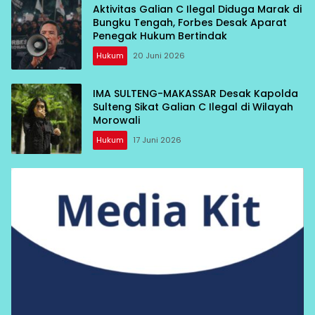
Aktivitas Galian C Ilegal Diduga Marak di
Bungku Tengah, Forbes Desak Aparat
Penegak Hukum Bertindak
Hukum
20 Juni 2026
IMA SULTENG-MAKASSAR Desak Kapolda
Sulteng Sikat Galian C Ilegal di Wilayah
Morowali
Hukum
17 Juni 2026