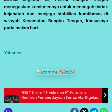
menegaskan komitmennya untuk mencegah tindak
kejahatan dan menjaga stabilitas kamtibmas di
wilayah Kecamatan Bungku Tengah, khususnya
pada malam hari.
Yohanes
FPRLT Desak PT Vale dan PT Petrosea
Hentikan Pemberdayaan Semu, Aksi Digelar
13 Oktober