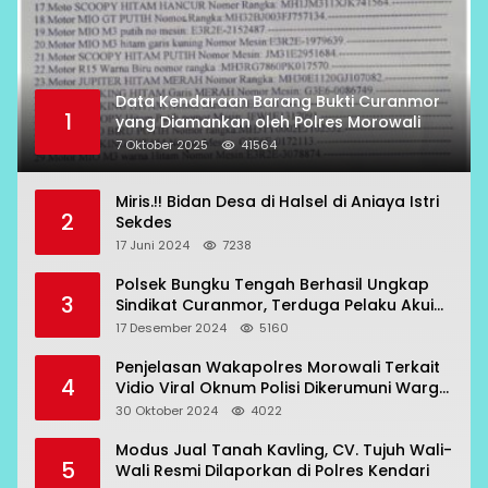
Data Kendaraan Barang Bukti Curanmor
1
yang Diamankan oleh Polres Morowali
7 Oktober 2025
41564
Miris.!! Bidan Desa di Halsel di Aniaya Istri
2
Sekdes
17 Juni 2024
7238
Polsek Bungku Tengah Berhasil Ungkap
3
Sindikat Curanmor, Terduga Pelaku Akui
Beraksi di 7 Lokasi
17 Desember 2024
5160
Penjelasan Wakapolres Morowali Terkait
4
Vidio Viral Oknum Polisi Dikerumuni Warga
Bahodopi
30 Oktober 2024
4022
Modus Jual Tanah Kavling, CV. Tujuh Wali-
5
Wali Resmi Dilaporkan di Polres Kendari