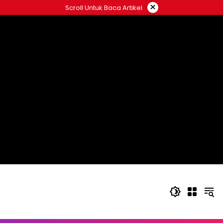
Langsung
×
Scroll Untuk Baca Artikel
ke
konten