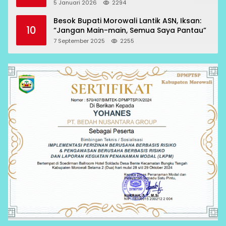
RCP Sesuai Prosedur
5 Januari 2026
2294
Besok Bupati Morowali Lantik ASN, Iksan:
10
“Jangan Main-main, Semua Saya Pantau”
7 September 2025
2255