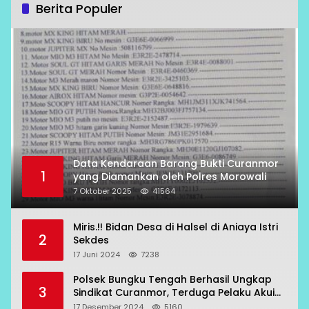
Berita Populer
Data Kendaraan Barang Bukti Curanmor
1
yang Diamankan oleh Polres Morowali
7 Oktober 2025
41564
Miris.!! Bidan Desa di Halsel di Aniaya Istri
2
Sekdes
17 Juni 2024
7238
Polsek Bungku Tengah Berhasil Ungkap
3
Sindikat Curanmor, Terduga Pelaku Akui
Beraksi di 7 Lokasi
17 Desember 2024
5160