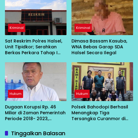
Kriminal
Kriminal
Sat Reskrim Polres Halsel,
Dimasa Bassam Kasuba,
Unit Tipidkor; Serahkan
WNA Bebas Garap SDA
Berkas Perkara Tahap I
Halsel Secara Ilegal
Dugaan Penyalahgunaan
APBDES Desa Tobaru ke
JPU
Hukum
Hukum
Dugaan Korupsi Rp. 46
Polsek Bahodopi Berhasil
Miliar di Zaman Pemerintah
Menangkap Tiga
Periode 2018- 2023,
Tersangka Curanmor di
Mantan Ketua DPRD
Area Parkir Bandara PT.
Morowali Minta Kejaksaan
IMIP
Tinggalkan Balasan
Tuntaskan