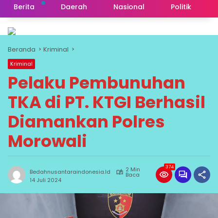
Berita
Daerah
Nasional
Politik
Beranda
Kriminal
Kriminal
Pelaku Pembunuhan
TKA di PT. KTGI Berhasil
Diamankan Polres
Morowali
374
2 Min
Bedahnusantaraindonesia.id
Baca
14 Juli 2024