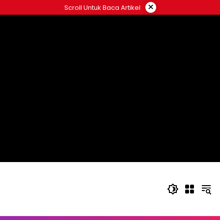
Langsung
×
Scroll Untuk Baca Artikel
ke
konten