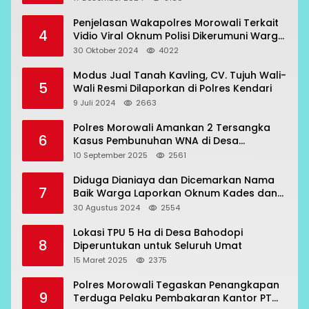
Penjelasan Wakapolres Morowali Terkait
4
Vidio Viral Oknum Polisi Dikerumuni Warga
Bahodopi
30 Oktober 2024
4022
Modus Jual Tanah Kavling, CV. Tujuh Wali-
5
Wali Resmi Dilaporkan di Polres Kendari
9 Juli 2024
2663
Polres Morowali Amankan 2 Tersangka
6
Kasus Pembunuhan WNA di Desa
Topogaro
10 September 2025
2561
Diduga Dianiaya dan Dicemarkan Nama
7
Baik Warga Laporkan Oknum Kades dan
Oknum Polisi
30 Agustus 2024
2554
Lokasi TPU 5 Ha di Desa Bahodopi
8
Diperuntukan untuk Seluruh Umat
15 Maret 2025
2375
Polres Morowali Tegaskan Penangkapan
9
Terduga Pelaku Pembakaran Kantor PT