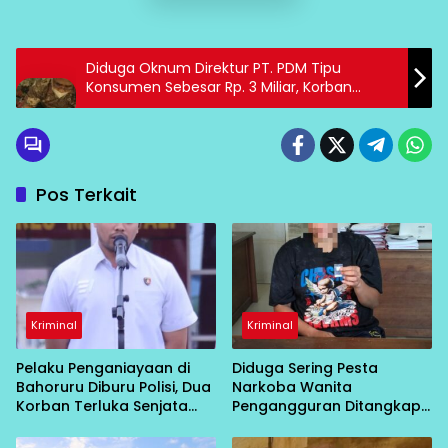
Diduga Oknum Direktur PT. PDM Tipu
Konsumen Sebesar Rp. 3 Miliar, Korban
Meminta Tangkap dan Penjarakan Oknum
Direktur
Pos Terkait
Kriminal
Kriminal
Pelaku Penganiayaan di
Diduga Sering Pesta
Bahoruru Diburu Polisi, Dua
Narkoba Wanita
Korban Terluka Senjata
Pengangguran Ditangkap
Tajam
Polisi