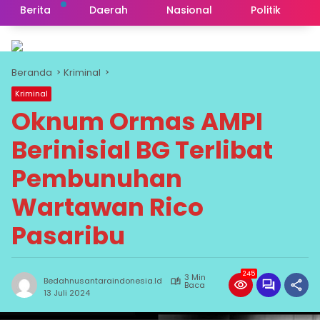
Berita
Daerah
Nasional
Politik
Beranda
Kriminal
Kriminal
Oknum Ormas AMPI
Berinisial BG Terlibat
Pembunuhan
Wartawan Rico
Pasaribu
245
3 Min
Bedahnusantaraindonesia.id
Baca
13 Juli 2024