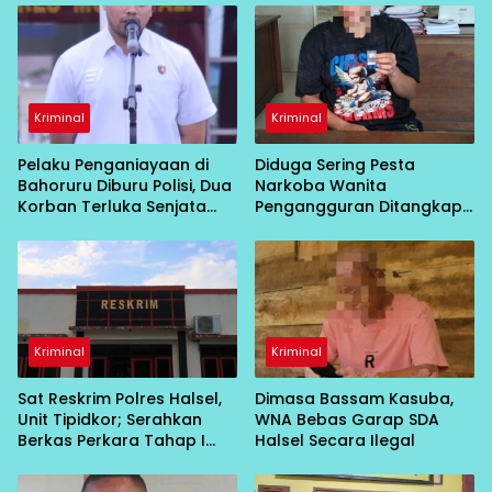
Kriminal
Kriminal
Pelaku Penganiayaan di
Diduga Sering Pesta
Bahoruru Diburu Polisi, Dua
Narkoba Wanita
Korban Terluka Senjata
Pengangguran Ditangkap
Tajam
Polisi
Kriminal
Kriminal
Sat Reskrim Polres Halsel,
Dimasa Bassam Kasuba,
Unit Tipidkor; Serahkan
WNA Bebas Garap SDA
Berkas Perkara Tahap I
Halsel Secara Ilegal
Dugaan Penyalahgunaan
APBDES Desa Tobaru ke