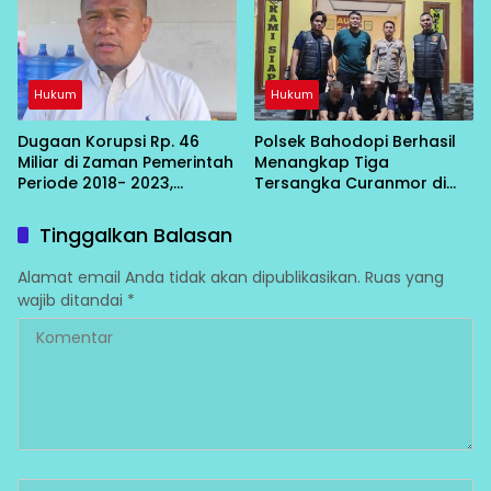
JPU
Hukum
Hukum
Dugaan Korupsi Rp. 46
Polsek Bahodopi Berhasil
Miliar di Zaman Pemerintah
Menangkap Tiga
Periode 2018- 2023,
Tersangka Curanmor di
Mantan Ketua DPRD
Area Parkir Bandara PT.
Morowali Minta Kejaksaan
IMIP
Tinggalkan Balasan
Tuntaskan
Alamat email Anda tidak akan dipublikasikan.
Ruas yang
wajib ditandai
*