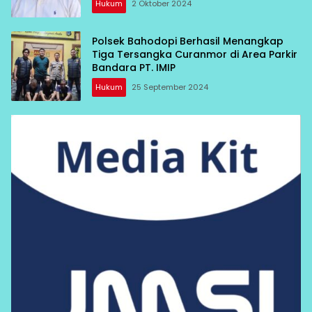
Hukum
2 Oktober 2024
Polsek Bahodopi Berhasil Menangkap
Tiga Tersangka Curanmor di Area Parkir
Bandara PT. IMIP
Hukum
25 September 2024