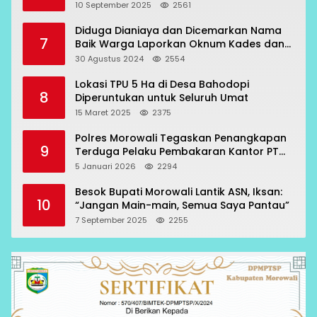
Topogaro
10 September 2025
2561
Diduga Dianiaya dan Dicemarkan Nama
7
Baik Warga Laporkan Oknum Kades dan
Oknum Polisi
30 Agustus 2024
2554
Lokasi TPU 5 Ha di Desa Bahodopi
8
Diperuntukan untuk Seluruh Umat
15 Maret 2025
2375
Polres Morowali Tegaskan Penangkapan
9
Terduga Pelaku Pembakaran Kantor PT
RCP Sesuai Prosedur
5 Januari 2026
2294
Besok Bupati Morowali Lantik ASN, Iksan:
10
“Jangan Main-main, Semua Saya Pantau”
7 September 2025
2255