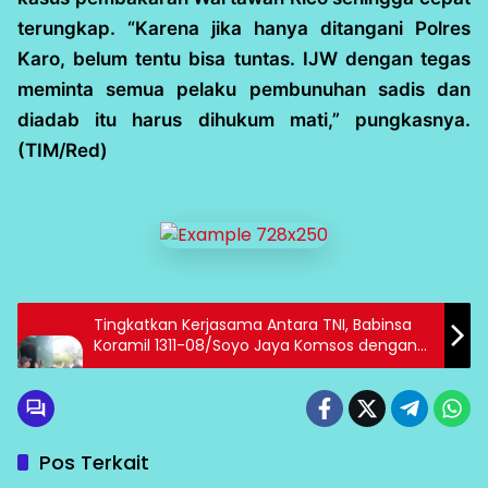
terungkap. “Karena jika hanya ditangani Polres
Karo, belum tentu bisa tuntas. IJW dengan tegas
meminta semua pelaku pembunuhan sadis dan
diadab itu harus dihukum mati,” pungkasnya.
(TIM/Red)
Tingkatkan Kerjasama Antara TNI, Babinsa
Koramil 1311-08/Soyo Jaya Komsos dengan
Masyarakat Desa Panca Makmur
Pos Terkait