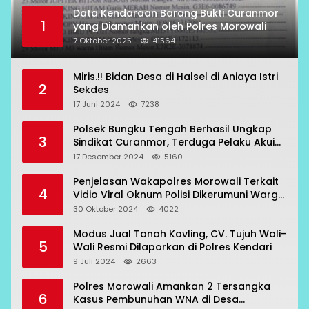
Data Kendaraan Barang Bukti Curanmor
1
yang Diamankan oleh Polres Morowali
7 Oktober 2025
41564
Miris.!! Bidan Desa di Halsel di Aniaya Istri
2
Sekdes
17 Juni 2024
7238
Polsek Bungku Tengah Berhasil Ungkap
3
Sindikat Curanmor, Terduga Pelaku Akui
Beraksi di 7 Lokasi
17 Desember 2024
5160
Penjelasan Wakapolres Morowali Terkait
4
Vidio Viral Oknum Polisi Dikerumuni Warga
Bahodopi
30 Oktober 2024
4022
Modus Jual Tanah Kavling, CV. Tujuh Wali-
5
Wali Resmi Dilaporkan di Polres Kendari
9 Juli 2024
2663
Polres Morowali Amankan 2 Tersangka
6
Kasus Pembunuhan WNA di Desa