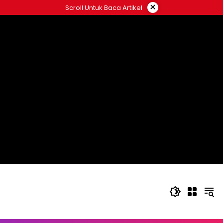
Langsung
×
Scroll Untuk Baca Artikel
ke
konten