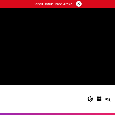
Langsung
×
Scroll Untuk Baca Artikel
ke
konten