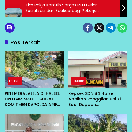
Tim Pokja Kamtib Satgas PKH Gelar
Sosialisasi dan Edukasi bagi Pekerja
Tambang di Morowali
Pos Terkait
Hukum
Hukum
PETI MERAJALELA DI HALSEL!
Kepsek SDN 84 Halsel
DPD IMM MALUT GUGAT
Abaikan Panggilan Polisi
KOMITMEN KAPOLDA ARIF
Soal Dugaan
BUDIMAN
Penganiayaan