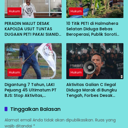
Hukum
Hukum
PERADIN MALUT DESAK
10 Titik PETI di Halmahera
KAPOLDA USUT TUNTAS
Selatan Diduga Bebas
DUGAAN PETI PAKAI SIANIDA
Beroperasi, Publik Soroti
DI HALSEL, MINTA PANGGIL 5
Peran Aparat
NAMA
Hukum
Hukum
Digantung 7 Tahun, LAKI
Aktivitas Galian C Ilegal
Pejuang 45 Ultimatum PT
Diduga Marak di Bungku
BJS: Stop Aktivitas,
Tengah, Forbes Desak
Kembalikan Lahan atau
Aparat Penegak Hukum
Hadapi Konsekuensi
Bertindak
Tinggalkan Balasan
Alamat email Anda tidak akan dipublikasikan.
Ruas yang
wajib ditandai
*