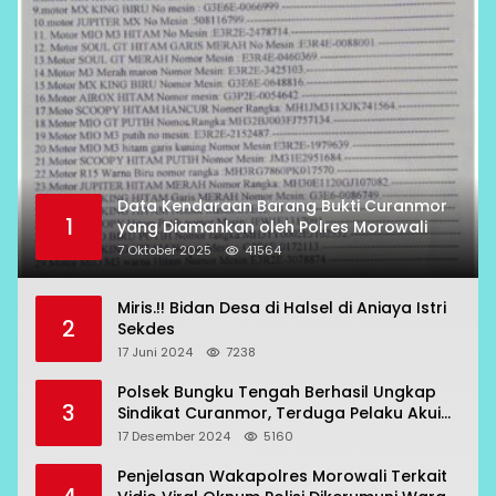
Data Kendaraan Barang Bukti Curanmor
1
yang Diamankan oleh Polres Morowali
7 Oktober 2025
41564
Miris.!! Bidan Desa di Halsel di Aniaya Istri
2
Sekdes
17 Juni 2024
7238
Polsek Bungku Tengah Berhasil Ungkap
3
Sindikat Curanmor, Terduga Pelaku Akui
Beraksi di 7 Lokasi
17 Desember 2024
5160
Penjelasan Wakapolres Morowali Terkait