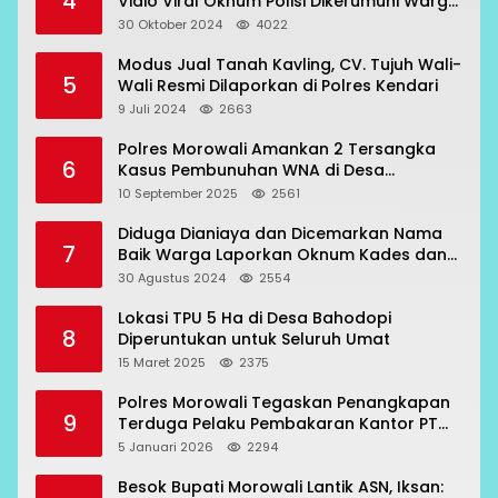
4
Vidio Viral Oknum Polisi Dikerumuni Warga
Bahodopi
30 Oktober 2024
4022
Modus Jual Tanah Kavling, CV. Tujuh Wali-
5
Wali Resmi Dilaporkan di Polres Kendari
9 Juli 2024
2663
Polres Morowali Amankan 2 Tersangka
6
Kasus Pembunuhan WNA di Desa
Topogaro
10 September 2025
2561
Diduga Dianiaya dan Dicemarkan Nama
7
Baik Warga Laporkan Oknum Kades dan
Oknum Polisi
30 Agustus 2024
2554
Lokasi TPU 5 Ha di Desa Bahodopi
8
Diperuntukan untuk Seluruh Umat
15 Maret 2025
2375
Polres Morowali Tegaskan Penangkapan
9
Terduga Pelaku Pembakaran Kantor PT
RCP Sesuai Prosedur
5 Januari 2026
2294
Besok Bupati Morowali Lantik ASN, Iksan: