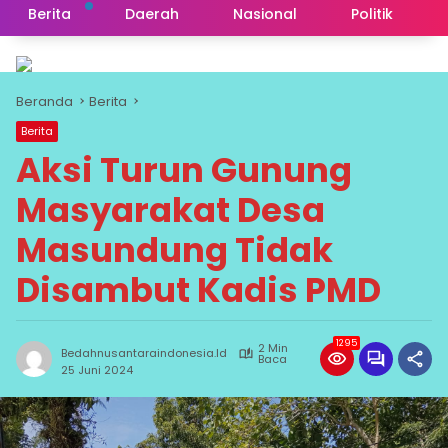
Berita
Daerah
Nasional
Politik
Beranda
Berita
Berita
Aksi Turun Gunung
Masyarakat Desa
Masundung Tidak
Disambut Kadis PMD
1295
2 Min
Bedahnusantaraindonesia.id
Baca
25 Juni 2024