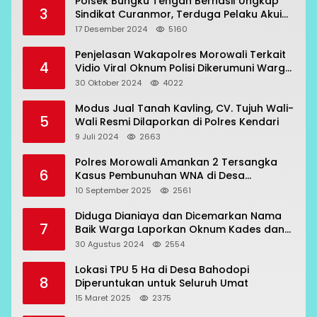
Polsek Bungku Tengah Berhasil Ungkap
3
Sindikat Curanmor, Terduga Pelaku Akui
Beraksi di 7 Lokasi
17 Desember 2024
5160
Penjelasan Wakapolres Morowali Terkait
4
Vidio Viral Oknum Polisi Dikerumuni Warga
Bahodopi
30 Oktober 2024
4022
Modus Jual Tanah Kavling, CV. Tujuh Wali-
5
Wali Resmi Dilaporkan di Polres Kendari
9 Juli 2024
2663
Polres Morowali Amankan 2 Tersangka
6
Kasus Pembunuhan WNA di Desa
Topogaro
10 September 2025
2561
Diduga Dianiaya dan Dicemarkan Nama
7
Baik Warga Laporkan Oknum Kades dan
Oknum Polisi
30 Agustus 2024
2554
Lokasi TPU 5 Ha di Desa Bahodopi
8
Diperuntukan untuk Seluruh Umat
15 Maret 2025
2375