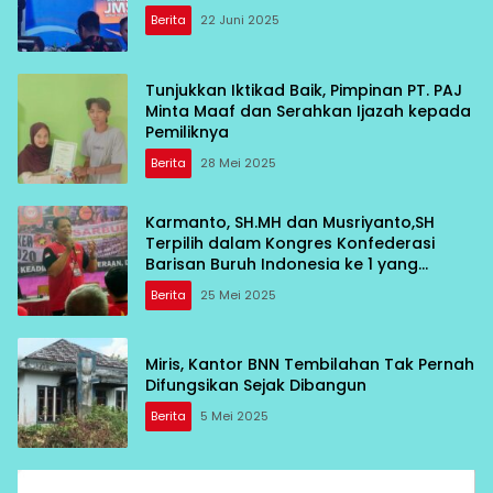
Berita
22 Juni 2025
Tunjukkan Iktikad Baik, Pimpinan PT. PAJ
Minta Maaf dan Serahkan Ijazah kepada
Pemiliknya
Berita
28 Mei 2025
Karmanto, SH.MH dan Musriyanto,SH
Terpilih dalam Kongres Konfederasi
Barisan Buruh Indonesia ke 1 yang
diadakan di Sekretariat F-SEDAR Bekasi
Berita
25 Mei 2025
Miris, Kantor BNN Tembilahan Tak Pernah
Difungsikan Sejak Dibangun
Berita
5 Mei 2025