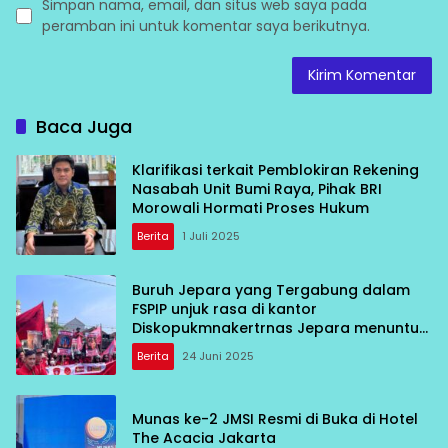
Simpan nama, email, dan situs web saya pada
peramban ini untuk komentar saya berikutnya.
Baca Juga
Klarifikasi terkait Pemblokiran Rekening
Nasabah Unit Bumi Raya, Pihak BRI
Morowali Hormati Proses Hukum
Berita
1 Juli 2025
Buruh Jepara yang Tergabung dalam
FSPIP unjuk rasa di kantor
Diskopukmnakertrnas Jepara menuntut
di terbitkan bukti Pencatatan FSPIP PT
Berita
24 Juni 2025
Kanindo Makmur Jaya 2 Jepara
Munas ke-2 JMSI Resmi di Buka di Hotel
The Acacia Jakarta