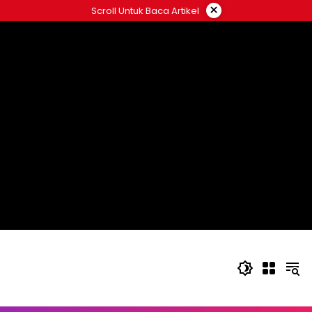
Langsung
×
Scroll Untuk Baca Artikel
ke
konten