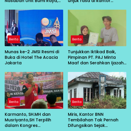
Nasabah Unit Bumi Raya,
unjuk rasa di kantor
Pihak BRI Morowali Hormati
Diskopukmnakertrnas
Proses Hukum
Jepara menuntut di
terbitkan bukti Pencatatan
FSPIP PT Kanindo Makmur
Jaya 2 Jepara
Berita
Berita
Munas ke-2 JMSI Resmi di
Tunjukkan Iktikad Baik,
Buka di Hotel The Acacia
Pimpinan PT. PAJ Minta
Jakarta
Maaf dan Serahkan Ijazah
kepada Pemiliknya
Berita
Berita
Karmanto, SH.MH dan
Miris, Kantor BNN
Musriyanto,SH Terpilih
Tembilahan Tak Pernah
dalam Kongres
Difungsikan Sejak