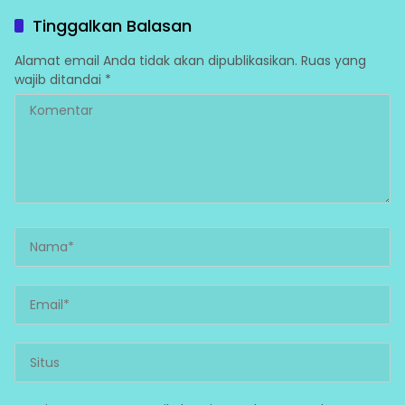
Konfederasi Barisan Buruh
Dibangun
Indonesia ke 1 yang
Tinggalkan Balasan
diadakan di Sekretariat F-
SEDAR Bekasi
Alamat email Anda tidak akan dipublikasikan.
Ruas yang
wajib ditandai
*