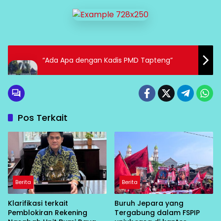
“Ada Apa dengan Kadis PMD Tapteng”
Pos Terkait
Berita
Berita
Klarifikasi terkait
Buruh Jepara yang
Pemblokiran Rekening
Tergabung dalam FSPIP