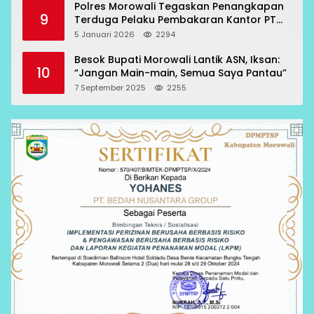
Polres Morowali Tegaskan Penangkapan
9
Terduga Pelaku Pembakaran Kantor PT
RCP Sesuai Prosedur
5 Januari 2026
2294
Besok Bupati Morowali Lantik ASN, Iksan:
10
“Jangan Main-main, Semua Saya Pantau”
7 September 2025
2255