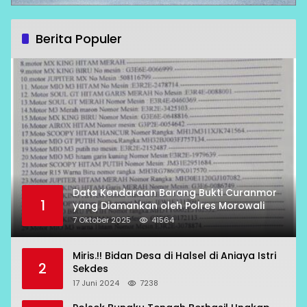
Berita Populer
Data Kendaraan Barang Bukti Curanmor
1
yang Diamankan oleh Polres Morowali
7 Oktober 2025
41564
Miris.!! Bidan Desa di Halsel di Aniaya Istri
2
Sekdes
17 Juni 2024
7238