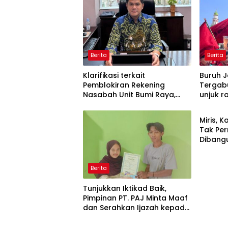
Berita
Berita
Klarifikasi terkait
Buruh 
Pemblokiran Rekening
Tergab
Nasabah Unit Bumi Raya,
unjuk r
Berita
Pihak BRI Morowali Hormati
Diskop
Proses Hukum
Jepara
Miris, 
terbitk
Tak Per
FSPIP 
Dibang
Jaya 2
Berita
Tunjukkan Iktikad Baik,
Pimpinan PT. PAJ Minta Maaf
dan Serahkan Ijazah kepada
Pemiliknya