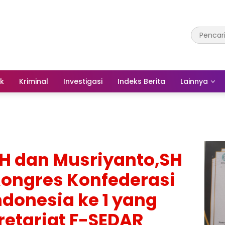
ik
Kriminal
Investigasi
Indeks Berita
Lainnya
H dan Musriyanto,SH
Kongres Konfederasi
ndonesia ke 1 yang
retariat F-SEDAR