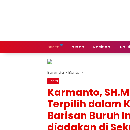
Langsung
ke
konten
Berita
Daerah
Nasional
Polit
Beranda
Berita
Berita
Karmanto, SH.M
Terpilih dalam 
Barisan Buruh I
diadakan di Sek