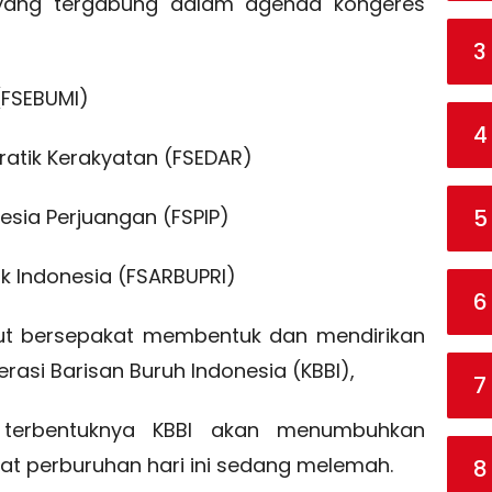
yang tergabung dalam agenda kongeres
3
 (FSEBUMI)
4
kratik Kerakyatan (FSEDAR)
5
nesia Perjuangan (FSPIP)
tik Indonesia (FSARBUPRI)
6
but bersepakat membentuk dan mendirikan
rasi Barisan Buruh Indonesia (KBBI),
7
terbentuknya KBBI akan menumbuhkan
t perburuhan hari ini sedang melemah.
8