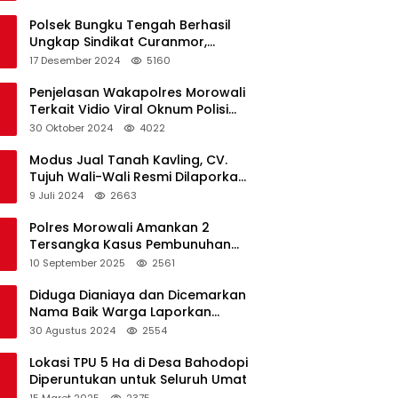
Polsek Bungku Tengah Berhasil
Ungkap Sindikat Curanmor,
Terduga Pelaku Akui Beraksi di 7
17 Desember 2024
5160
Lokasi
Penjelasan Wakapolres Morowali
Terkait Vidio Viral Oknum Polisi
Dikerumuni Warga Bahodopi
30 Oktober 2024
4022
Modus Jual Tanah Kavling, CV.
Tujuh Wali-Wali Resmi Dilaporkan
di Polres Kendari
9 Juli 2024
2663
Polres Morowali Amankan 2
Tersangka Kasus Pembunuhan
WNA di Desa Topogaro
10 September 2025
2561
Diduga Dianiaya dan Dicemarkan
Nama Baik Warga Laporkan
Oknum Kades dan Oknum Polisi
30 Agustus 2024
2554
Lokasi TPU 5 Ha di Desa Bahodopi
Diperuntukan untuk Seluruh Umat
15 Maret 2025
2375