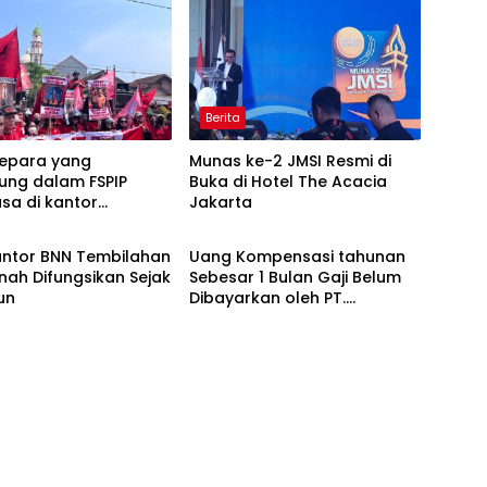
Berita
Jepara yang
Munas ke-2 JMSI Resmi di
ung dalam FSPIP
Buka di Hotel The Acacia
asa di kantor
Jakarta
Berita
ukmnakertrnas
 menuntut di
Kantor BNN Tembilahan
Uang Kompensasi tahunan
an bukti Pencatatan
nah Difungsikan Sejak
Sebesar 1 Bulan Gaji Belum
PT Kanindo Makmur
un
Dibayarkan oleh PT.
 Jepara
Nawakara kepada Tenaga
Pengamanan