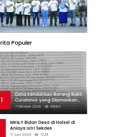
rita Populer
Data Kendaraan Barang Bukti
1
Curanmor yang Diamankan
oleh Polres Morowali
7 Oktober 2025
41564
Miris.!! Bidan Desa di Halsel di
Aniaya Istri Sekdes
17 Juni 2024
7238