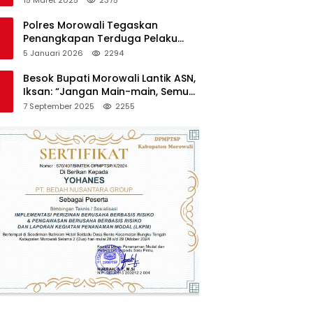
Polres Morowali Tegaskan
Penangkapan Terduga Pelaku
Pembakaran Kantor PT RCP Sesuai
5 Januari 2026
2294
Prosedur
Besok Bupati Morowali Lantik ASN,
Iksan: “Jangan Main-main, Semua
Saya Pantau”
7 September 2025
2255