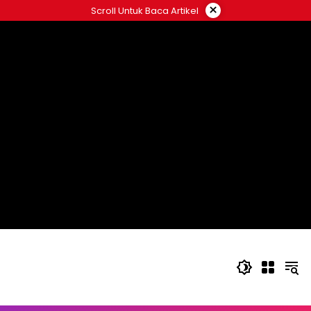
Langsung
×
Scroll Untuk Baca Artikel
ke
konten