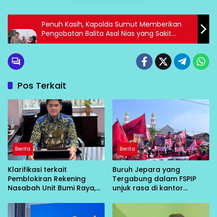
Penuh Kasih, Kapolda Sumut Memberikan
Pengobatan Balita Asal Nias yang Sakit
Kelainan Kandung Kemih
Pos Terkait
Berita
Berita
Klarifikasi terkait
Buruh Jepara yang
Pemblokiran Rekening
Tergabung dalam FSPIP
Nasabah Unit Bumi Raya,
unjuk rasa di kantor
Pihak BRI Morowali Hormati
Diskopukmnakertrnas
Proses Hukum
Jepara menuntut di
terbitkan bukti Pencatatan