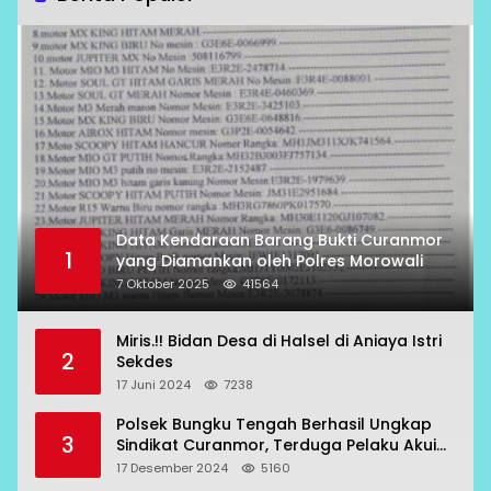
Data Kendaraan Barang Bukti Curanmor
1
yang Diamankan oleh Polres Morowali
7 Oktober 2025
41564
Miris.!! Bidan Desa di Halsel di Aniaya Istri
2
Sekdes
17 Juni 2024
7238
Polsek Bungku Tengah Berhasil Ungkap
3
Sindikat Curanmor, Terduga Pelaku Akui
Beraksi di 7 Lokasi
17 Desember 2024
5160