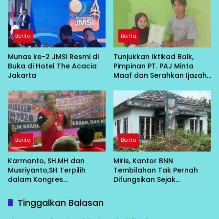
FSPIP PT Kanindo Makmur
Jaya 2 Jepara
Berita
Berita
Munas ke-2 JMSI Resmi di
Tunjukkan Iktikad Baik,
Buka di Hotel The Acacia
Pimpinan PT. PAJ Minta
Jakarta
Maaf dan Serahkan Ijazah
kepada Pemiliknya
Berita
Berita
Karmanto, SH.MH dan
Miris, Kantor BNN
Musriyanto,SH Terpilih
Tembilahan Tak Pernah
dalam Kongres
Difungsikan Sejak
Konfederasi Barisan Buruh
Dibangun
Indonesia ke 1 yang
Tinggalkan Balasan
diadakan di Sekretariat F-
SEDAR Bekasi