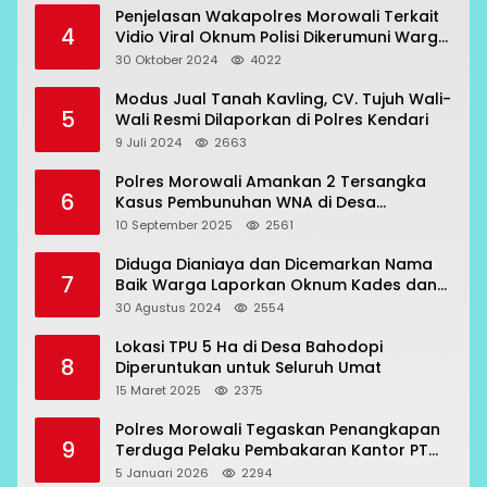
Penjelasan Wakapolres Morowali Terkait
4
Vidio Viral Oknum Polisi Dikerumuni Warga
Bahodopi
30 Oktober 2024
4022
Modus Jual Tanah Kavling, CV. Tujuh Wali-
5
Wali Resmi Dilaporkan di Polres Kendari
9 Juli 2024
2663
Polres Morowali Amankan 2 Tersangka
6
Kasus Pembunuhan WNA di Desa
Topogaro
10 September 2025
2561
Diduga Dianiaya dan Dicemarkan Nama
7
Baik Warga Laporkan Oknum Kades dan
Oknum Polisi
30 Agustus 2024
2554
Lokasi TPU 5 Ha di Desa Bahodopi
8
Diperuntukan untuk Seluruh Umat
15 Maret 2025
2375
Polres Morowali Tegaskan Penangkapan
9
Terduga Pelaku Pembakaran Kantor PT
RCP Sesuai Prosedur
5 Januari 2026
2294