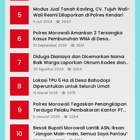
Modus Jual Tanah Kavling, CV. Tujuh Wali-
5
Wali Resmi Dilaporkan di Polres Kendari
9 Juli 2024
2663
Polres Morowali Amankan 2 Tersangka
6
Kasus Pembunuhan WNA di Desa
Topogaro
10 September 2025
2561
Diduga Dianiaya dan Dicemarkan Nama
7
Baik Warga Laporkan Oknum Kades dan
Oknum Polisi
30 Agustus 2024
2554
Lokasi TPU 5 Ha di Desa Bahodopi
8
Diperuntukan untuk Seluruh Umat
15 Maret 2025
2375
Polres Morowali Tegaskan Penangkapan
9
Terduga Pelaku Pembakaran Kantor PT
RCP Sesuai Prosedur
5 Januari 2026
2294
Besok Bupati Morowali Lantik ASN, Iksan:
10
“Jangan Main-main, Semua Saya Pantau”