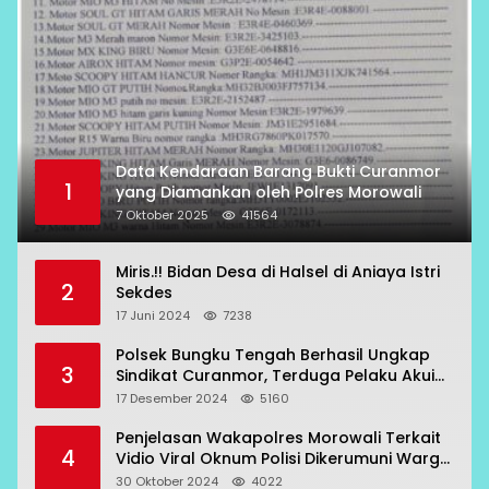
Data Kendaraan Barang Bukti Curanmor
1
yang Diamankan oleh Polres Morowali
7 Oktober 2025
41564
Miris.!! Bidan Desa di Halsel di Aniaya Istri
2
Sekdes
17 Juni 2024
7238
Polsek Bungku Tengah Berhasil Ungkap
3
Sindikat Curanmor, Terduga Pelaku Akui
Beraksi di 7 Lokasi
17 Desember 2024
5160
Penjelasan Wakapolres Morowali Terkait
4
Vidio Viral Oknum Polisi Dikerumuni Warga
Bahodopi
30 Oktober 2024
4022