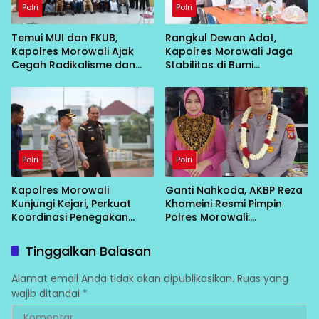
Polri
Polri
Temui MUI dan FKUB,
Rangkul Dewan Adat,
Kapolres Morowali Ajak
Kapolres Morowali Jaga
Cegah Radikalisme dan
Stabilitas di Bumi
Intoleransi
Tobungku
Polri
Polri
Kapolres Morowali
Ganti Nahkoda, AKBP Reza
Kunjungi Kejari, Perkuat
Khomeini Resmi Pimpin
Koordinasi Penegakan
Polres Morowali:
Hukum
“Konsolidasi Dulu, Baru
Turun Layani Warga”
Tinggalkan Balasan
Alamat email Anda tidak akan dipublikasikan.
Ruas yang
wajib ditandai
*