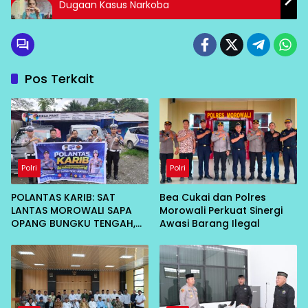
Dugaan Kasus Narkoba
Pos Terkait
Polri
Polri
POLANTAS KARIB: SAT
Bea Cukai dan Polres
LANTAS MOROWALI SAPA
Morowali Perkuat Sinergi
OPANG BUNGKU TENGAH,
Awasi Barang Ilegal
AJAK TERTIB DI JALAN