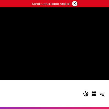
Langsung
×
Scroll Untuk Baca Artikel
ke
konten