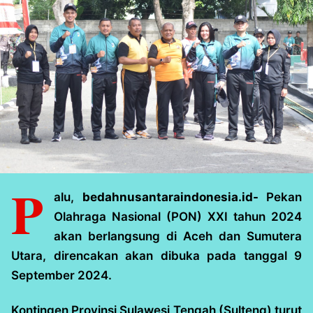
P
alu,
bedahnusantaraindonesia.id-
Pekan
Olahraga Nasional (PON) XXI tahun 2024
akan berlangsung di Aceh dan Sumutera
Utara, direncakan akan dibuka pada tanggal 9
September 2024.
Kontingen Provinsi Sulawesi Tengah (Sulteng) turut