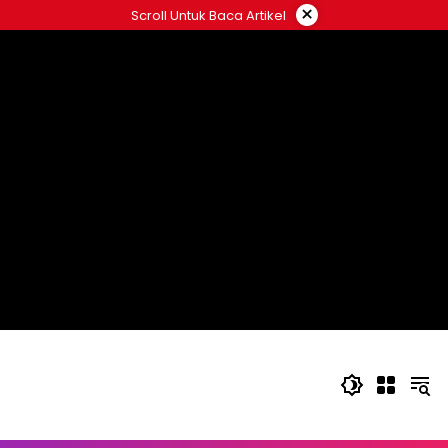
Langsung
×
Scroll Untuk Baca Artikel
ke
konten