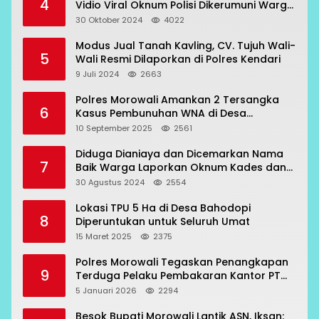
4
Vidio Viral Oknum Polisi Dikerumuni Warga
Bahodopi
30 Oktober 2024
4022
Modus Jual Tanah Kavling, CV. Tujuh Wali-
5
Wali Resmi Dilaporkan di Polres Kendari
9 Juli 2024
2663
Polres Morowali Amankan 2 Tersangka
6
Kasus Pembunuhan WNA di Desa
Topogaro
10 September 2025
2561
Diduga Dianiaya dan Dicemarkan Nama
7
Baik Warga Laporkan Oknum Kades dan
Oknum Polisi
30 Agustus 2024
2554
Lokasi TPU 5 Ha di Desa Bahodopi
8
Diperuntukan untuk Seluruh Umat
15 Maret 2025
2375
Polres Morowali Tegaskan Penangkapan
9
Terduga Pelaku Pembakaran Kantor PT
RCP Sesuai Prosedur
5 Januari 2026
2294
Besok Bupati Morowali Lantik ASN, Iksan: