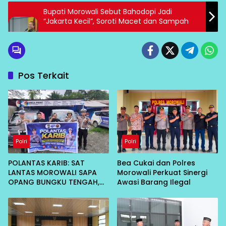
Bupati Morowali Sebut Bahodopi Jadi
“Jakarta Kecil”, Soroti Macet dan Sampah
Pos Terkait
Polri
Polri
POLANTAS KARIB: SAT
Bea Cukai dan Polres
LANTAS MOROWALI SAPA
Morowali Perkuat Sinergi
OPANG BUNGKU TENGAH,
Awasi Barang Ilegal
AJAK TERTIB DI JALAN