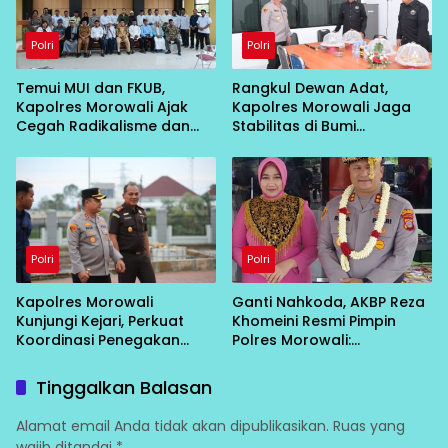
Polri
Polri
Temui MUI dan FKUB,
Rangkul Dewan Adat,
Kapolres Morowali Ajak
Kapolres Morowali Jaga
Cegah Radikalisme dan
Stabilitas di Bumi
Intoleransi
Tobungku
Polri
Polri
Kapolres Morowali
Ganti Nahkoda, AKBP Reza
Kunjungi Kejari, Perkuat
Khomeini Resmi Pimpin
Koordinasi Penegakan
Polres Morowali:
Hukum
“Konsolidasi Dulu, Baru
Turun Layani Warga”
Tinggalkan Balasan
Alamat email Anda tidak akan dipublikasikan.
Ruas yang
wajib ditandai
*