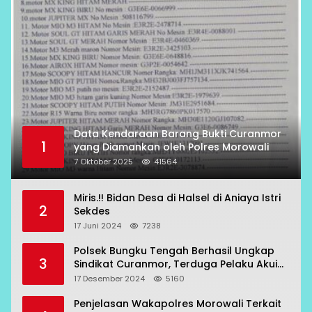
Data Kendaraan Barang Bukti Curanmor
1
yang Diamankan oleh Polres Morowali
7 Oktober 2025
41564
Miris.!! Bidan Desa di Halsel di Aniaya Istri
2
Sekdes
17 Juni 2024
7238
Polsek Bungku Tengah Berhasil Ungkap
3
Sindikat Curanmor, Terduga Pelaku Akui
Beraksi di 7 Lokasi
17 Desember 2024
5160
Penjelasan Wakapolres Morowali Terkait