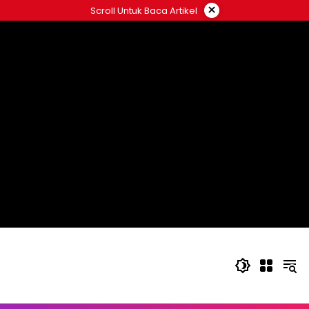
Langsung
×
Scroll Untuk Baca Artikel
ke
konten