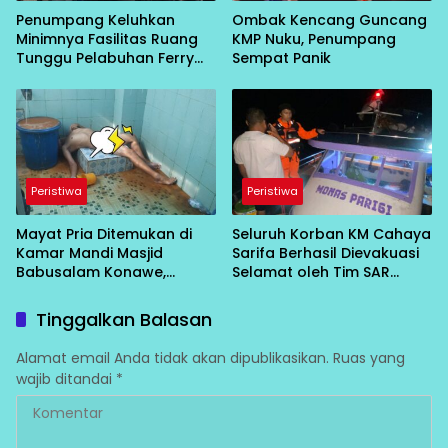
Penumpang Keluhkan
Ombak Kencang Guncang
Minimnya Fasilitas Ruang
KMP Nuku, Penumpang
Tunggu Pelabuhan Ferry
Sempat Panik
Saketa
Peristiwa
Peristiwa
Mayat Pria Ditemukan di
Seluruh Korban KM Cahaya
Kamar Mandi Masjid
Sarifa Berhasil Dievakuasi
Babusalam Konawe,
Selamat oleh Tim SAR
Gegerkan Warga
Gabungan di Perairan
Puungkoilu, Morowali
Tinggalkan Balasan
Alamat email Anda tidak akan dipublikasikan.
Ruas yang
wajib ditandai
*