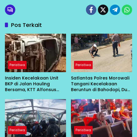
Pos Terkait
Peristiwa
Peristiwa
Insiden Kecelakaan Unit
Satlantas Polres Morowali
BKP di Jalan Hauling
Tangani Kecelakaan
Bersama, KTT Alfonsus
Beruntun di Bahodopi, Dua
Simalango Pastikan Driver
Orang Meninggal Dunia
Selamat
Peristiwa
Peristiwa