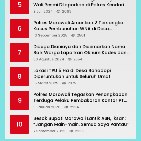
5
Wali Resmi Dilaporkan di Polres Kendari
9 Juli 2024
2663
Polres Morowali Amankan 2 Tersangka
6
Kasus Pembunuhan WNA di Desa
Topogaro
10 September 2025
2561
Diduga Dianiaya dan Dicemarkan Nama
7
Baik Warga Laporkan Oknum Kades dan
Oknum Polisi
30 Agustus 2024
2554
Lokasi TPU 5 Ha di Desa Bahodopi
8
Diperuntukan untuk Seluruh Umat
15 Maret 2025
2375
Polres Morowali Tegaskan Penangkapan
9
Terduga Pelaku Pembakaran Kantor PT
RCP Sesuai Prosedur
5 Januari 2026
2294
Besok Bupati Morowali Lantik ASN, Iksan:
10
“Jangan Main-main, Semua Saya Pantau”
7 September 2025
2255