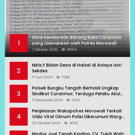
Data Kendaraan Barang Bukti Curanmor
1
yang Diamankan oleh Polres Morowali
7 Oktober 2025
41564
Miris.!! Bidan Desa di Halsel di Aniaya Istri
2
Sekdes
17 Juni 2024
7238
Polsek Bungku Tengah Berhasil Ungkap
3
Sindikat Curanmor, Terduga Pelaku Akui
Beraksi di 7 Lokasi
17 Desember 2024
5160
Penjelasan Wakapolres Morowali Terkait
4
Vidio Viral Oknum Polisi Dikerumuni Warga
Bahodopi
30 Oktober 2024
4022
Modus Jual Tanah Kavling, CV. Tujuh Wali-