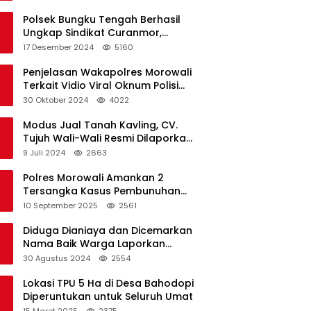
Polsek Bungku Tengah Berhasil
Ungkap Sindikat Curanmor,
Terduga Pelaku Akui Beraksi di 7
17 Desember 2024
5160
Lokasi
Penjelasan Wakapolres Morowali
Terkait Vidio Viral Oknum Polisi
Dikerumuni Warga Bahodopi
30 Oktober 2024
4022
Modus Jual Tanah Kavling, CV.
Tujuh Wali-Wali Resmi Dilaporkan
di Polres Kendari
9 Juli 2024
2663
Polres Morowali Amankan 2
Tersangka Kasus Pembunuhan
WNA di Desa Topogaro
10 September 2025
2561
Diduga Dianiaya dan Dicemarkan
Nama Baik Warga Laporkan
Oknum Kades dan Oknum Polisi
30 Agustus 2024
2554
Lokasi TPU 5 Ha di Desa Bahodopi
Diperuntukan untuk Seluruh Umat
15 Maret 2025
2375