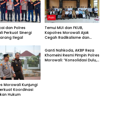
Polri
ai dan Polres
Temui MUI dan FKUB,
i Perkuat Sinergi
Kapolres Morowali Ajak
arang Ilegal
Cegah Radikalisme dan
Polri
Intoleransi
Ganti Nahkoda, AKBP Reza
Khomeini Resmi Pimpin Polres
Morowali: “Konsolidasi Dulu,
Baru Turun Layani Warga”
s Morowali Kunjungi
 Perkuat Koordinasi
kan Hukum