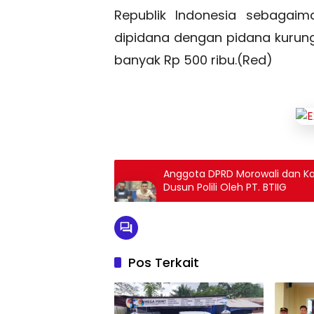
Republik Indonesia sebagai
dipidana dengan pidana kurung
banyak Rp 500 ribu.(Red)
Anggota DPRD Morowali dan Kad
Dusun Polili Oleh PT. BTIIG
Pos Terkait