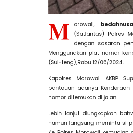
M
orowali,
bedahnusan
(Satlantas) Polres M
dengan sasaran pen
Menggunakan plat nomor kend
(Sul-teng),Rabu 12/06/2024.
Kapolres Morowali AKBP Supr
pantauan adanya Kenderaan 
nomor ditemukan di jalan.
Lebih lanjut diungkapkan ba
namun langsung meminta si 
Ke Polres Morowali kemudian 