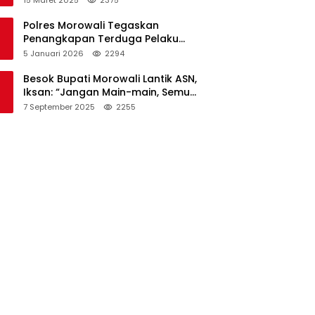
Polres Morowali Tegaskan
Penangkapan Terduga Pelaku
Pembakaran Kantor PT RCP Sesuai
5 Januari 2026
2294
Prosedur
Besok Bupati Morowali Lantik ASN,
Iksan: “Jangan Main-main, Semua
Saya Pantau”
7 September 2025
2255