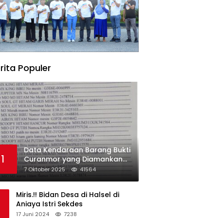
rita Populer
Data Kendaraan Barang Bukti
1
Curanmor yang Diamankan
oleh Polres Morowali
7 Oktober 2025
41564
Miris.!! Bidan Desa di Halsel di
Aniaya Istri Sekdes
17 Juni 2024
7238