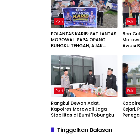
Polri
Polri
POLANTAS KARIB: SAT LANTAS
Bea Cuk
MOROWALI SAPA OPANG
Morowal
BUNGKU TENGAH, AJAK
Awasi B
TERTIB DI JALAN
Polri
Polri
Rangkul Dewan Adat,
Kapolre
Kapolres Morowali Jaga
Kejari,
Stabilitas di Bumi Tobungku
Penega
Tinggalkan Balasan