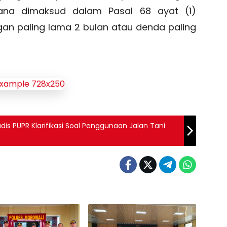
mana dimaksud dalam Pasal 68 ayat (1)
an paling lama 2 bulan atau denda paling
is PUPR Klarifikasi Soal Penggunaan Jalan Tani