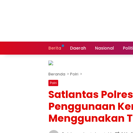
Langsung
ke
konten
Berita
Daerah
Nasional
Polit
Beranda
Polri
Polri
Satlantas Polre
Penggunaan Ke
Menggunakan 