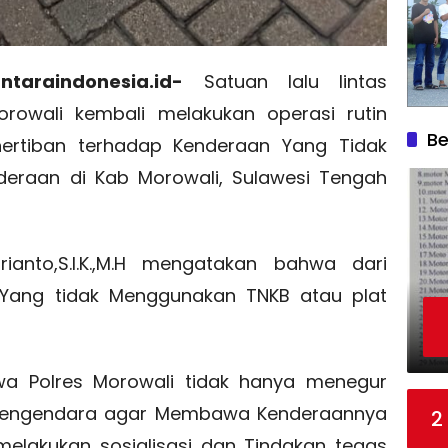
taraindonesia.id-
Satuan lalu lintas
orowali kembali melakukan operasi rutin
Be
ertiban terhadap Kenderaan Yang Tidak
eraan di Kab Morowali, Sulawesi Tengah
ianto,S.I.K.,M.H mengatakan bahwa dari
Yang tidak Menggunakan TNKB atau plat
hwa Polres Morowali tidak hanya menegur
pengendara agar Membawa Kenderaannya
2
melakukan sosialisasi dan Tindakan tegas