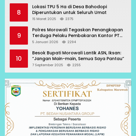
Lokasi TPU 5 Ha di Desa Bahodopi
8
Diperuntukan untuk Seluruh Umat
15 Maret 2025
2375
Polres Morowali Tegaskan Penangkapan
9
Terduga Pelaku Pembakaran Kantor PT
RCP Sesuai Prosedur
5 Januari 2026
2294
Besok Bupati Morowali Lantik ASN, Iksan:
10
“Jangan Main-main, Semua Saya Pantau”
7 September 2025
2255