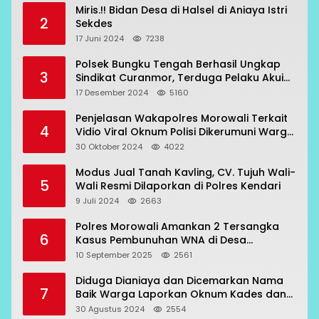
Miris.!! Bidan Desa di Halsel di Aniaya Istri
2
Sekdes
17 Juni 2024
7238
Polsek Bungku Tengah Berhasil Ungkap
3
Sindikat Curanmor, Terduga Pelaku Akui
Beraksi di 7 Lokasi
17 Desember 2024
5160
Penjelasan Wakapolres Morowali Terkait
4
Vidio Viral Oknum Polisi Dikerumuni Warga
Bahodopi
30 Oktober 2024
4022
Modus Jual Tanah Kavling, CV. Tujuh Wali-
5
Wali Resmi Dilaporkan di Polres Kendari
9 Juli 2024
2663
Polres Morowali Amankan 2 Tersangka
6
Kasus Pembunuhan WNA di Desa
Topogaro
10 September 2025
2561
Diduga Dianiaya dan Dicemarkan Nama
7
Baik Warga Laporkan Oknum Kades dan
Oknum Polisi
30 Agustus 2024
2554