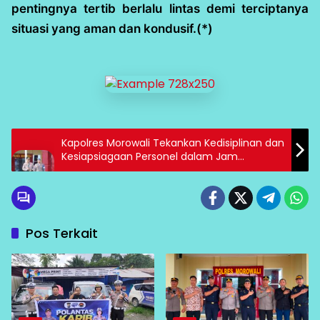
pentingnya tertib berlalu lintas demi terciptanya
situasi yang aman dan kondusif.(*)
Kapolres Morowali Tekankan Kedisiplinan dan
Kesiapsiagaan Personel dalam Jam
Pimpinan
Pos Terkait