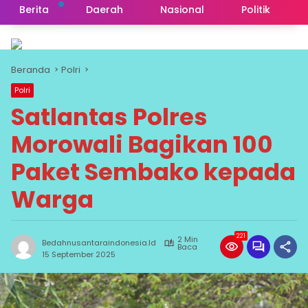
Berita
Daerah
Nasional
Politik
Beranda
Polri
Polri
Satlantas Polres
Morowali Bagikan 100
Paket Sembako kepada
Warga
221
2 Min
Bedahnusantaraindonesia.id
Baca
15 September 2025