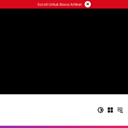
Langsung
×
Scroll Untuk Baca Artikel
ke
konten