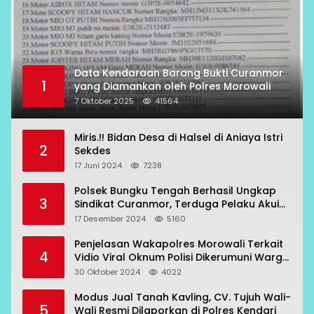
Data Kendaraan Barang Bukti Curanmor
1
yang Diamankan oleh Polres Morowali
7 Oktober 2025
41564
Miris.!! Bidan Desa di Halsel di Aniaya Istri
2
Sekdes
17 Juni 2024
7238
Polsek Bungku Tengah Berhasil Ungkap
3
Sindikat Curanmor, Terduga Pelaku Akui
Beraksi di 7 Lokasi
17 Desember 2024
5160
Penjelasan Wakapolres Morowali Terkait
4
Vidio Viral Oknum Polisi Dikerumuni Warga
Bahodopi
30 Oktober 2024
4022
Modus Jual Tanah Kavling, CV. Tujuh Wali-
5
Wali Resmi Dilaporkan di Polres Kendari