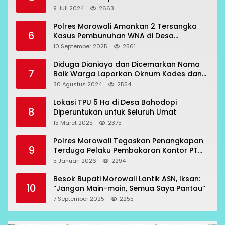
9 Juli 2024
2663
Polres Morowali Amankan 2 Tersangka
6
Kasus Pembunuhan WNA di Desa
Topogaro
10 September 2025
2561
Diduga Dianiaya dan Dicemarkan Nama
7
Baik Warga Laporkan Oknum Kades dan
Oknum Polisi
30 Agustus 2024
2554
Lokasi TPU 5 Ha di Desa Bahodopi
8
Diperuntukan untuk Seluruh Umat
15 Maret 2025
2375
Polres Morowali Tegaskan Penangkapan
9
Terduga Pelaku Pembakaran Kantor PT
RCP Sesuai Prosedur
5 Januari 2026
2294
Besok Bupati Morowali Lantik ASN, Iksan:
10
“Jangan Main-main, Semua Saya Pantau”
7 September 2025
2255