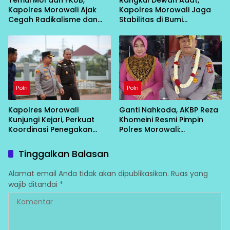
Temui MUI dan FKUB,
Rangkul Dewan Adat,
Kapolres Morowali Ajak
Kapolres Morowali Jaga
Cegah Radikalisme dan
Stabilitas di Bumi
Intoleransi
Tobungku
Polri
Polri
Kapolres Morowali
Ganti Nahkoda, AKBP Reza
Kunjungi Kejari, Perkuat
Khomeini Resmi Pimpin
Koordinasi Penegakan
Polres Morowali:
Hukum
“Konsolidasi Dulu, Baru
Turun Layani Warga”
Tinggalkan Balasan
Alamat email Anda tidak akan dipublikasikan.
Ruas yang
wajib ditandai
*