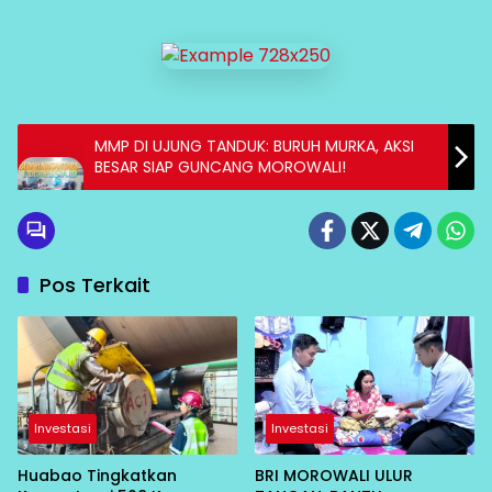
MMP DI UJUNG TANDUK: BURUH MURKA, AKSI
BESAR SIAP GUNCANG MOROWALI!
Pos Terkait
Investasi
Investasi
Huabao Tingkatkan
BRI MOROWALI ULUR