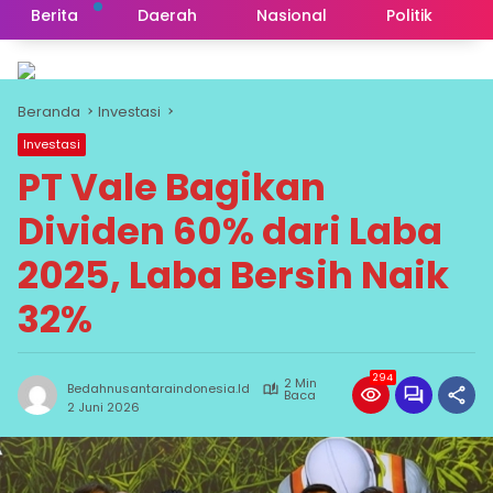
Berita
Daerah
Nasional
Politik
Beranda
Investasi
Investasi
PT Vale Bagikan
Dividen 60% dari Laba
2025, Laba Bersih Naik
32%
294
2 Min
Bedahnusantaraindonesia.id
Baca
2 Juni 2026