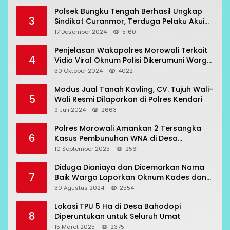
Polsek Bungku Tengah Berhasil Ungkap
3
Sindikat Curanmor, Terduga Pelaku Akui
Beraksi di 7 Lokasi
17 Desember 2024
5160
Penjelasan Wakapolres Morowali Terkait
4
Vidio Viral Oknum Polisi Dikerumuni Warga
Bahodopi
30 Oktober 2024
4022
Modus Jual Tanah Kavling, CV. Tujuh Wali-
5
Wali Resmi Dilaporkan di Polres Kendari
9 Juli 2024
2663
Polres Morowali Amankan 2 Tersangka
6
Kasus Pembunuhan WNA di Desa
Topogaro
10 September 2025
2561
Diduga Dianiaya dan Dicemarkan Nama
7
Baik Warga Laporkan Oknum Kades dan
Oknum Polisi
30 Agustus 2024
2554
Lokasi TPU 5 Ha di Desa Bahodopi
8
Diperuntukan untuk Seluruh Umat
15 Maret 2025
2375