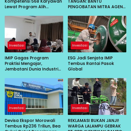
Kompetensi 568 Karyawan
TANGAN: BANTU
Lewat Program Alih
PENGOBATAN MITRA AGEN
Keahlian Operator:
BRILINK KORBAN
Siapkan SDM Unggul
PERAMPOKAN DI
Dukung Pertumbuhan
BAHOMOTEFE
Perusahaan
Investasi
Investasi
IMIP Gagas Program
ESG Jadi Senjata IMIP
Praktisi Mengajar,
Tembus Rantai Pasok
Jembatani Dunia Industri
Global
dan Akademik
Investasi
Investasi
Devisa Ekspor Morowali
REKLAMASI BUKAN JANJI!
Tembus Rp236 Triliun, Bea
WARGA LALAMPU GEBRAK