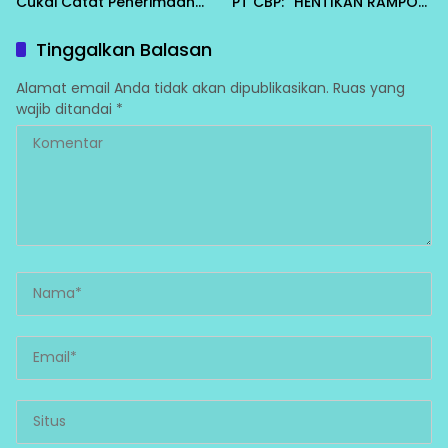
Cukai Catat Penerimaan
PT CBP: “HENTIKAN RAMPOK
Rp904 Miliar
ALAM DAN PENDERITAAN
KAMI!”
Tinggalkan Balasan
Alamat email Anda tidak akan dipublikasikan.
Ruas yang
wajib ditandai
*