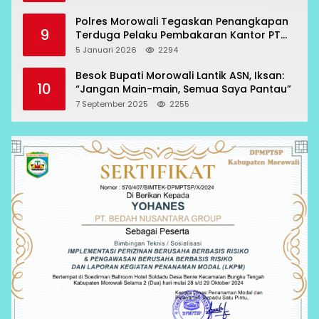
Polres Morowali Tegaskan Penangkapan
9
Terduga Pelaku Pembakaran Kantor PT
RCP Sesuai Prosedur
5 Januari 2026
2294
Besok Bupati Morowali Lantik ASN, Iksan:
10
“Jangan Main-main, Semua Saya Pantau”
7 September 2025
2255