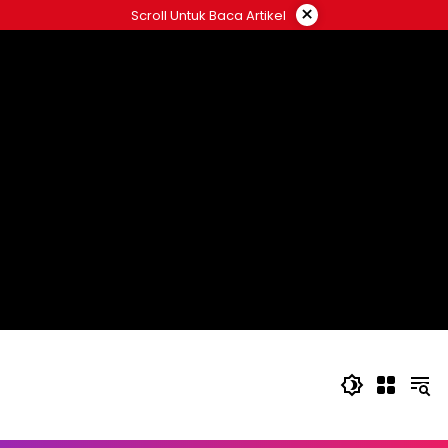
Langsung
×
Scroll Untuk Baca Artikel
ke
konten