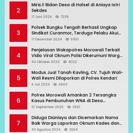
Miris.!! Bidan Desa di Halsel di Aniaya Istri
2
Sekdes
17 Juni 2024
7238
Polsek Bungku Tengah Berhasil Ungkap
3
Sindikat Curanmor, Terduga Pelaku Akui
Beraksi di 7 Lokasi
17 Desember 2024
5160
Penjelasan Wakapolres Morowali Terkait
4
Vidio Viral Oknum Polisi Dikerumuni Warga
Bahodopi
30 Oktober 2024
4022
Modus Jual Tanah Kavling, CV. Tujuh Wali-
5
Wali Resmi Dilaporkan di Polres Kendari
9 Juli 2024
2663
Polres Morowali Amankan 2 Tersangka
6
Kasus Pembunuhan WNA di Desa
Topogaro
10 September 2025
2561
Diduga Dianiaya dan Dicemarkan Nama
7
Baik Warga Laporkan Oknum Kades dan
Oknum Polisi
30 Agustus 2024
2554