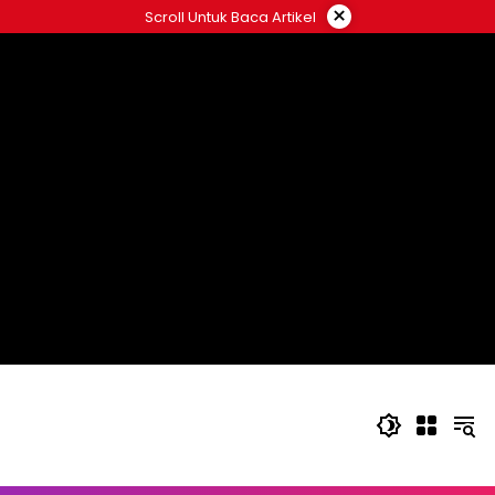
Langsung
×
Scroll Untuk Baca Artikel
ke
konten