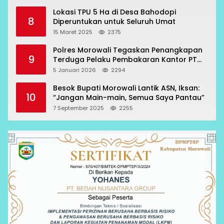
Lokasi TPU 5 Ha di Desa Bahodopi
8
Diperuntukan untuk Seluruh Umat
15 Maret 2025
2375
Polres Morowali Tegaskan Penangkapan
9
Terduga Pelaku Pembakaran Kantor PT
RCP Sesuai Prosedur
5 Januari 2026
2294
Besok Bupati Morowali Lantik ASN, Iksan:
10
“Jangan Main-main, Semua Saya Pantau”
7 September 2025
2255