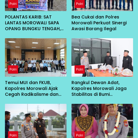
Polri
Polri
POLANTAS KARIB: SAT
Bea Cukai dan Polres
LANTAS MOROWALI SAPA
Morowali Perkuat Sinergi
OPANG BUNGKU TENGAH,
Awasi Barang Ilegal
AJAK TERTIB DI JALAN
Polri
Polri
Temui MUI dan FKUB,
Rangkul Dewan Adat,
Kapolres Morowali Ajak
Kapolres Morowali Jaga
Cegah Radikalisme dan
Stabilitas di Bumi
Intoleransi
Tobungku
Polri
Polri