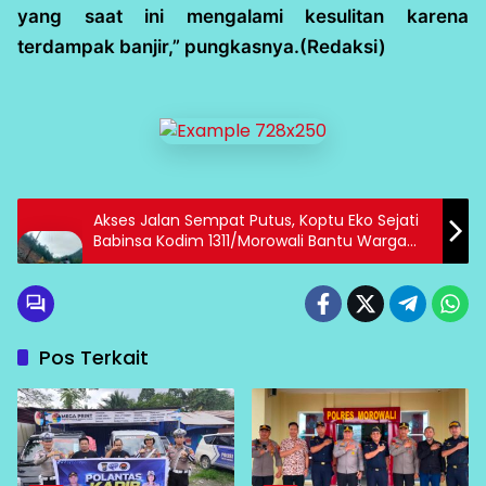
yang saat ini mengalami kesulitan karena
terdampak banjir,” pungkasnya.(Redaksi)
Akses Jalan Sempat Putus, Koptu Eko Sejati
Babinsa Kodim 1311/Morowali Bantu Warga
Molino atasi Pembersihan Tanah Longsor
Pos Terkait