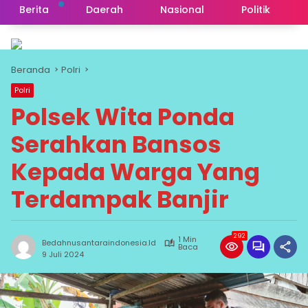
Berita
Daerah
Nasional
Politik
Beranda
Polri
Polri
Polsek Wita Ponda
Serahkan Bansos
Kepada Warga Yang
Terdampak Banjir
292
1 Min
Bedahnusantaraindonesia.id
Baca
9 Juli 2024