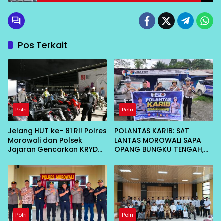
Pos Terkait
Polri
Polri
Jelang HUT ke- 81 RI! Polres
POLANTAS KARIB: SAT
Morowali dan Polsek
LANTAS MOROWALI SAPA
Jajaran Gencarkan KRYD
OPANG BUNGKU TENGAH,
Malam untuk Ciptakan
AJAK TERTIB DI JALAN
Kamtibmas Kondusif
Polri
Polri