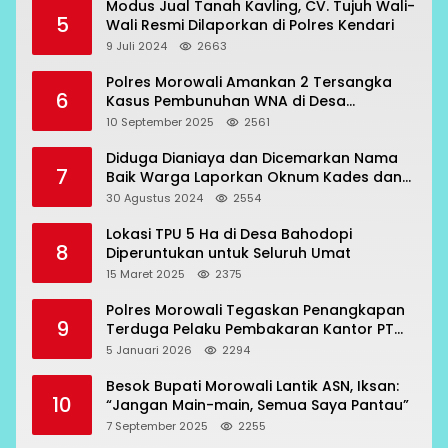
Modus Jual Tanah Kavling, CV. Tujuh Wali-
5
Wali Resmi Dilaporkan di Polres Kendari
9 Juli 2024
2663
Polres Morowali Amankan 2 Tersangka
6
Kasus Pembunuhan WNA di Desa
Topogaro
10 September 2025
2561
Diduga Dianiaya dan Dicemarkan Nama
7
Baik Warga Laporkan Oknum Kades dan
Oknum Polisi
30 Agustus 2024
2554
Lokasi TPU 5 Ha di Desa Bahodopi
8
Diperuntukan untuk Seluruh Umat
15 Maret 2025
2375
Polres Morowali Tegaskan Penangkapan
9
Terduga Pelaku Pembakaran Kantor PT
RCP Sesuai Prosedur
5 Januari 2026
2294
Besok Bupati Morowali Lantik ASN, Iksan:
10
“Jangan Main-main, Semua Saya Pantau”
7 September 2025
2255