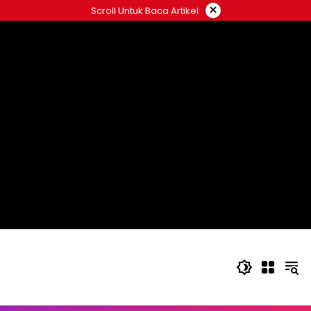
Langsung
×
Scroll Untuk Baca Artikel
ke
konten