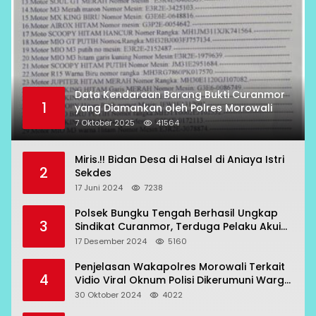
Data Kendaraan Barang Bukti Curanmor
1
yang Diamankan oleh Polres Morowali
7 Oktober 2025
41564
Miris.!! Bidan Desa di Halsel di Aniaya Istri
2
Sekdes
17 Juni 2024
7238
Polsek Bungku Tengah Berhasil Ungkap
3
Sindikat Curanmor, Terduga Pelaku Akui
Beraksi di 7 Lokasi
17 Desember 2024
5160
Penjelasan Wakapolres Morowali Terkait
4
Vidio Viral Oknum Polisi Dikerumuni Warga
Bahodopi
30 Oktober 2024
4022