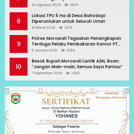
Oknum Polisi
30 Agustus 2024
2554
Lokasi TPU 5 Ha di Desa Bahodopi
8
Diperuntukan untuk Seluruh Umat
15 Maret 2025
2375
Polres Morowali Tegaskan Penangkapan
9
Terduga Pelaku Pembakaran Kantor PT
RCP Sesuai Prosedur
5 Januari 2026
2294
Besok Bupati Morowali Lantik ASN, Iksan:
10
“Jangan Main-main, Semua Saya Pantau”
7 September 2025
2255