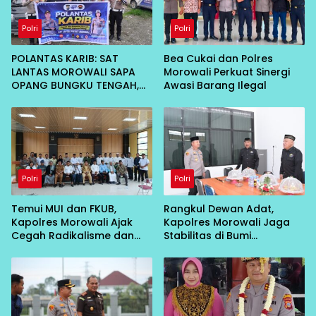
Polri
Polri
POLANTAS KARIB: SAT
Bea Cukai dan Polres
LANTAS MOROWALI SAPA
Morowali Perkuat Sinergi
OPANG BUNGKU TENGAH,
Awasi Barang Ilegal
AJAK TERTIB DI JALAN
Polri
Polri
Temui MUI dan FKUB,
Rangkul Dewan Adat,
Kapolres Morowali Ajak
Kapolres Morowali Jaga
Cegah Radikalisme dan
Stabilitas di Bumi
Intoleransi
Tobungku