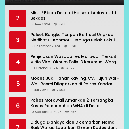
Miris.!! Bidan Desa di Halsel di Aniaya Istri
2
Sekdes
17 Juni 2024
7238
Polsek Bungku Tengah Berhasil Ungkap
3
Sindikat Curanmor, Terduga Pelaku Akui
Beraksi di 7 Lokasi
17 Desember 2024
5160
Penjelasan Wakapolres Morowali Terkait
4
Vidio Viral Oknum Polisi Dikerumuni Warga
Bahodopi
30 Oktober 2024
4022
Modus Jual Tanah Kavling, CV. Tujuh Wali-
5
Wali Resmi Dilaporkan di Polres Kendari
9 Juli 2024
2663
Polres Morowali Amankan 2 Tersangka
6
Kasus Pembunuhan WNA di Desa
Topogaro
10 September 2025
2561
Diduga Dianiaya dan Dicemarkan Nama
7
Baik Warga Laporkan Oknum Kades dan