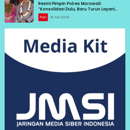
Resmi Pimpin Polres Morowali:
“Konsolidasi Dulu, Baru Turun Layani
Warga”
Polri
18 Juli 2026