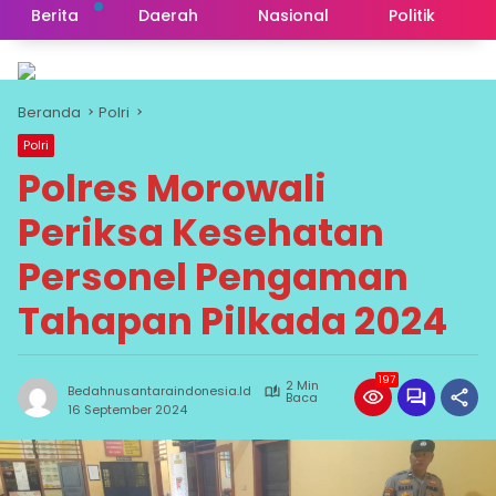
Berita
Daerah
Nasional
Politik
Beranda
Polri
Polri
Polres Morowali
Periksa Kesehatan
Personel Pengaman
Tahapan Pilkada 2024
197
2 Min
Bedahnusantaraindonesia.id
Baca
16 September 2024