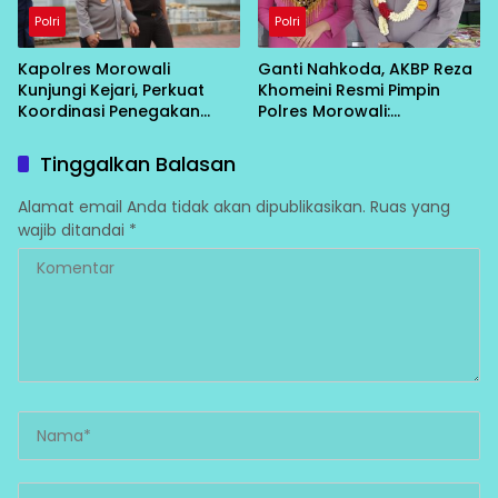
Polri
Polri
Kapolres Morowali
Ganti Nahkoda, AKBP Reza
Kunjungi Kejari, Perkuat
Khomeini Resmi Pimpin
Koordinasi Penegakan
Polres Morowali:
Hukum
“Konsolidasi Dulu, Baru
Turun Layani Warga”
Tinggalkan Balasan
Alamat email Anda tidak akan dipublikasikan.
Ruas yang
wajib ditandai
*