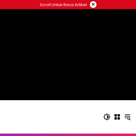
Langsung
×
Scroll Untuk Baca Artikel
ke
konten