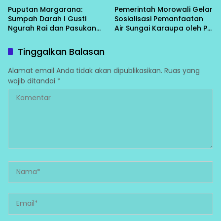
Puputan Margarana:
Pemerintah Morowali Gelar
Sumpah Darah I Gusti
Sosialisasi Pemanfaatan
Ngurah Rai dan Pasukan
Air Sungai Karaupa oleh PT
Ciung Wanara di Tanah
IHIP/BTIIG, GAPIT Turut
Bali
Hadir
Tinggalkan Balasan
Alamat email Anda tidak akan dipublikasikan.
Ruas yang
wajib ditandai
*