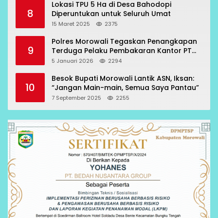
Lokasi TPU 5 Ha di Desa Bahodopi
8
Diperuntukan untuk Seluruh Umat
15 Maret 2025
2375
Polres Morowali Tegaskan Penangkapan
9
Terduga Pelaku Pembakaran Kantor PT
RCP Sesuai Prosedur
5 Januari 2026
2294
Besok Bupati Morowali Lantik ASN, Iksan:
10
“Jangan Main-main, Semua Saya Pantau”
7 September 2025
2255