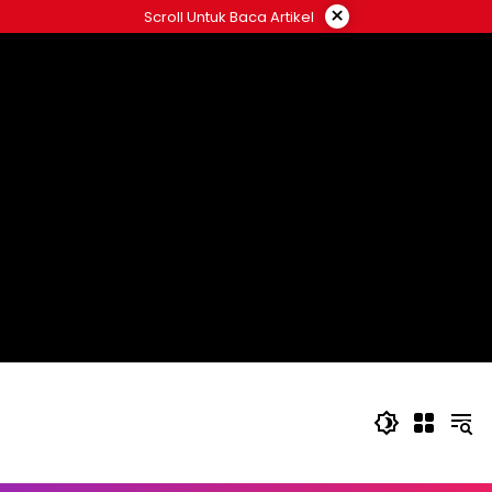
Langsung
×
Scroll Untuk Baca Artikel
ke
konten