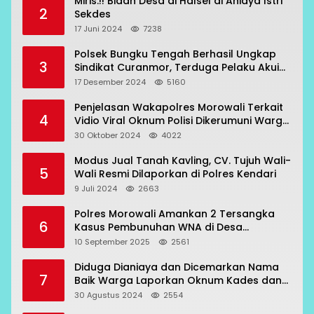
Miris.!! Bidan Desa di Halsel di Aniaya Istri
2
Sekdes
17 Juni 2024
7238
Polsek Bungku Tengah Berhasil Ungkap
3
Sindikat Curanmor, Terduga Pelaku Akui
Beraksi di 7 Lokasi
17 Desember 2024
5160
Penjelasan Wakapolres Morowali Terkait
4
Vidio Viral Oknum Polisi Dikerumuni Warga
Bahodopi
30 Oktober 2024
4022
Modus Jual Tanah Kavling, CV. Tujuh Wali-
5
Wali Resmi Dilaporkan di Polres Kendari
9 Juli 2024
2663
Polres Morowali Amankan 2 Tersangka
6
Kasus Pembunuhan WNA di Desa
Topogaro
10 September 2025
2561
Diduga Dianiaya dan Dicemarkan Nama
7
Baik Warga Laporkan Oknum Kades dan
Oknum Polisi
30 Agustus 2024
2554