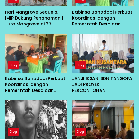
Hari Mangrove Sedunia,
Babinsa Bahodopi Perkuat
IMIP Dukung Penanaman 1
Koordinasi dengan
Juta Mangrove di 37
Pemerintah Desa dan
Provinsi
Linmas Demi Menjaga
Stabilitas Keamanan
Wilayah
Blog
Blog
Babinsa Bahodopi Perkuat
JANJI IKSAN: SDN TANGOFA
Koordinasi dengan
JADI PROYEK
Pemerintah Desa dan
PERCONTOHAN
Linmas Demi Menjaga
Stabilitas Keamanan
Wilayah
Blog
Blog