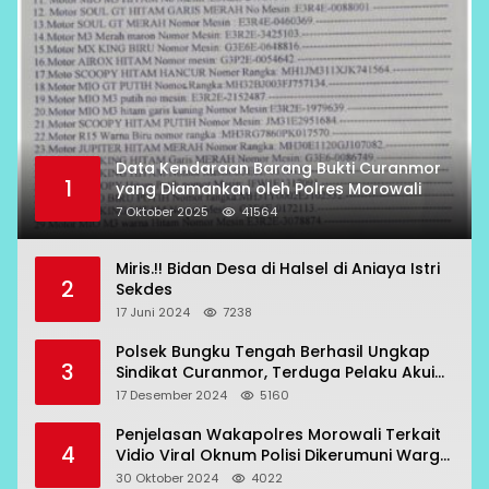
Data Kendaraan Barang Bukti Curanmor
1
yang Diamankan oleh Polres Morowali
7 Oktober 2025
41564
Miris.!! Bidan Desa di Halsel di Aniaya Istri
2
Sekdes
17 Juni 2024
7238
Polsek Bungku Tengah Berhasil Ungkap
3
Sindikat Curanmor, Terduga Pelaku Akui
Beraksi di 7 Lokasi
17 Desember 2024
5160
Penjelasan Wakapolres Morowali Terkait
4
Vidio Viral Oknum Polisi Dikerumuni Warga
Bahodopi
30 Oktober 2024
4022