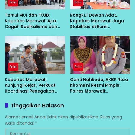
Polri
Polri
Temui MUI dan FKUB,
Rangkul Dewan Adat,
Kapolres Morowali Ajak
Kapolres Morowali Jaga
Cegah Radikalisme dan
Stabilitas di Bumi
Intoleransi
Tobungku
Polri
Polri
Kapolres Morowali
Ganti Nahkoda, AKBP Reza
Kunjungi Kejari, Perkuat
Khomeini Resmi Pimpin
Koordinasi Penegakan
Polres Morowali:
Hukum
“Konsolidasi Dulu, Baru
Turun Layani Warga”
Tinggalkan Balasan
Alamat email Anda tidak akan dipublikasikan.
Ruas yang
wajib ditandai
*