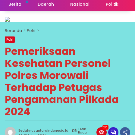
Berita
Daerah
Nasional
Politik
Beranda
Polri
Polri
Pemeriksaan
Kesehatan Personel
Polres Morowali
Terhadap Petugas
Pengamanan Pilkada
2024
210
1 Min
Bedahnusantaraindonesia.id
Baca