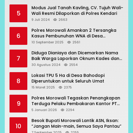
Modus Jual Tanah Kavling, CV. Tujuh Wali-
5
Wali Resmi Dilaporkan di Polres Kendari
9 Juli 2024
2663
Polres Morowali Amankan 2 Tersangka
6
Kasus Pembunuhan WNA di Desa
Topogaro
10 September 2025
2561
Diduga Dianiaya dan Dicemarkan Nama
7
Baik Warga Laporkan Oknum Kades dan
Oknum Polisi
30 Agustus 2024
2554
Lokasi TPU 5 Ha di Desa Bahodopi
8
Diperuntukan untuk Seluruh Umat
15 Maret 2025
2375
Polres Morowali Tegaskan Penangkapan
9
Terduga Pelaku Pembakaran Kantor PT
RCP Sesuai Prosedur
5 Januari 2026
2294
Besok Bupati Morowali Lantik ASN, Iksan:
10
“Jangan Main-main, Semua Saya Pantau”
7 September 2025
2255