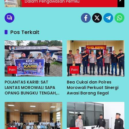
Dalam Pengawasan Pemilu
Pos Terkait
Polri
Polri
POLANTAS KARIB: SAT
Bea Cukai dan Polres
LANTAS MOROWALI SAPA
Morowali Perkuat Sinergi
OPANG BUNGKU TENGAH,
Awasi Barang Ilegal
AJAK TERTIB DI JALAN