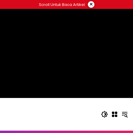
Langsung
×
Scroll Untuk Baca Artikel
ke
konten