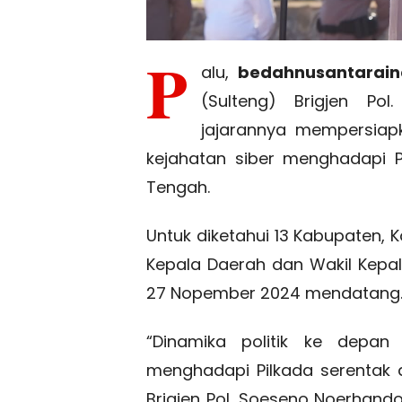
P
alu,
bedahnusantarain
(Sulteng) Brigjen Po
jajarannya mempersiapk
kejahatan siber menghadapi Pi
Tengah.
Untuk diketahui 13 Kabupaten, 
Kepala Daerah dan Wakil Kepa
27 Nopember 2024 mendatang
“Dinamika politik ke depa
menghadapi Pilkada serentak 
Brigjen Pol. Soeseno Noerhando