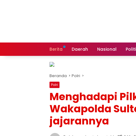
Langsung
ke
konten
Berita
Daerah
Nasional
Polit
Beranda
Polri
Polri
Menghadapi Pil
Wakapolda Sult
jajarannya