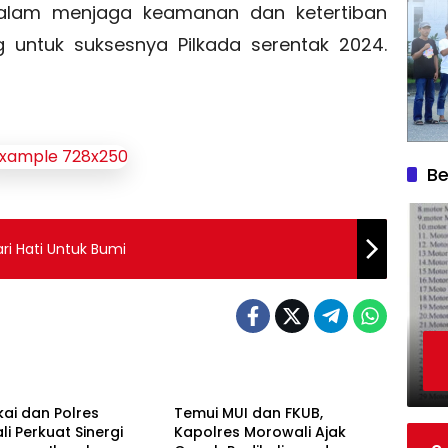
alam menjaga keamanan dan ketertiban
g untuk suksesnya Pilkada serentak 2024.
Be
i Hati Untuk Bumi
Polri
ai dan Polres
Temui MUI dan FKUB,
i Perkuat Sinergi
Kapolres Morowali Ajak