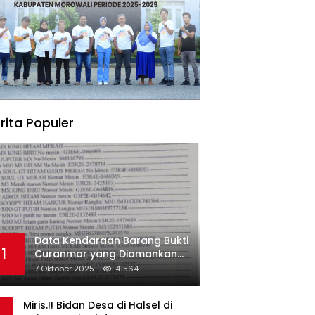
rita Populer
Data Kendaraan Barang Bukti
1
Curanmor yang Diamankan
oleh Polres Morowali
7 Oktober 2025
41564
Miris.!! Bidan Desa di Halsel di