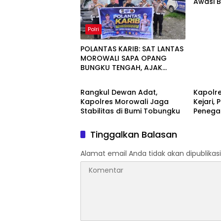
Awasi B
Polri
POLANTAS KARIB: SAT LANTAS
MOROWALI SAPA OPANG
BUNGKU TENGAH, AJAK
Polri
Polri
TERTIB DI JALAN
Rangkul Dewan Adat,
Kapolre
Kapolres Morowali Jaga
Kejari,
Stabilitas di Bumi Tobungku
Penega
Tinggalkan Balasan
Alamat email Anda tidak akan dipublikasi