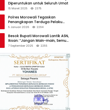
Diperuntukan untuk Seluruh Umat
15 Maret 2025
2375
Polres Morowali Tegaskan
Penangkapan Terduga Pelaku
Pembakaran Kantor PT RCP Sesuai
5 Januari 2026
2294
Prosedur
Besok Bupati Morowali Lantik ASN,
Iksan: “Jangan Main-main, Semua
Saya Pantau”
7 September 2025
2255