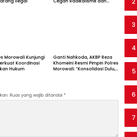
2
arang Ilegal
Cegah Radikalisme dan
Intoleransi
3
Polri
4
s Morowali Kunjungi
Ganti Nahkoda, AKBP Reza
 Perkuat Koordinasi
Khomeini Resmi Pimpin Polres
kan Hukum
Morowali: “Konsolidasi Dulu,
5
Baru Turun Layani Warga”
6
kan.
Ruas yang wajib ditandai
*
7