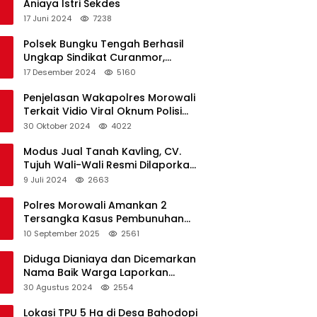
Aniaya Istri Sekdes
17 Juni 2024
7238
Polsek Bungku Tengah Berhasil
Ungkap Sindikat Curanmor,
Terduga Pelaku Akui Beraksi di 7
17 Desember 2024
5160
Lokasi
Penjelasan Wakapolres Morowali
Terkait Vidio Viral Oknum Polisi
Dikerumuni Warga Bahodopi
30 Oktober 2024
4022
Modus Jual Tanah Kavling, CV.
Tujuh Wali-Wali Resmi Dilaporkan
di Polres Kendari
9 Juli 2024
2663
Polres Morowali Amankan 2
Tersangka Kasus Pembunuhan
WNA di Desa Topogaro
10 September 2025
2561
Diduga Dianiaya dan Dicemarkan
Nama Baik Warga Laporkan
Oknum Kades dan Oknum Polisi
30 Agustus 2024
2554
Lokasi TPU 5 Ha di Desa Bahodopi