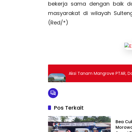
bekerja sama dengan baik d
masyarakat di wilayah Sulten
(Red/*)
Aksi Tanam Mangrove PTAR, Dar
Pos Terkait
Polri
Bea Cuk
Morowal