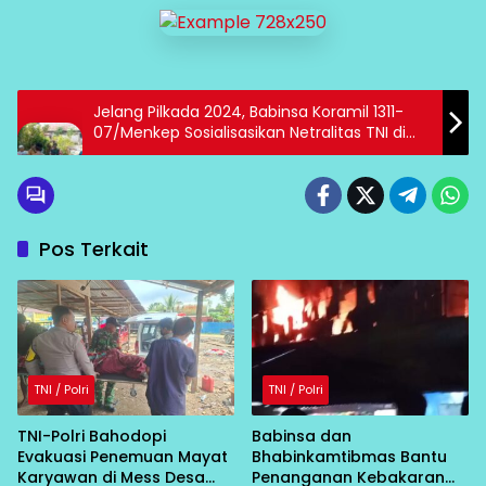
Jelang Pilkada 2024, Babinsa Koramil 1311-
07/Menkep Sosialisasikan Netralitas TNI di
Desa Buranga
Pos Terkait
TNI / Polri
TNI / Polri
TNI-Polri Bahodopi
Babinsa dan
Evakuasi Penemuan Mayat
Bhabinkamtibmas Bantu
Karyawan di Mess Desa
Penanganan Kebakaran