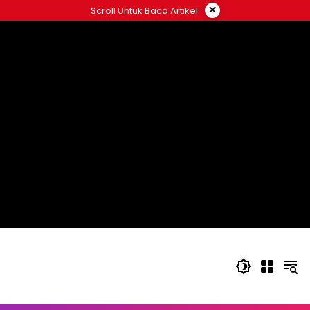
Langsung
×
Scroll Untuk Baca Artikel
ke
konten