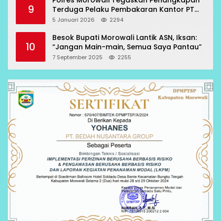
9
Terduga Pelaku Pembakaran Kantor PT
RCP Sesuai Prosedur
5 Januari 2026
2294
Besok Bupati Morowali Lantik ASN, Iksan:
10
“Jangan Main-main, Semua Saya Pantau”
7 September 2025
2255