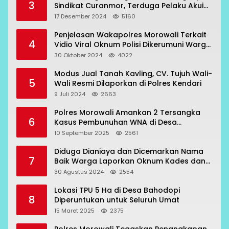
3
Sindikat Curanmor, Terduga Pelaku Akui
Beraksi di 7 Lokasi
17 Desember 2024
5160
Penjelasan Wakapolres Morowali Terkait
4
Vidio Viral Oknum Polisi Dikerumuni Warga
Bahodopi
30 Oktober 2024
4022
Modus Jual Tanah Kavling, CV. Tujuh Wali-
5
Wali Resmi Dilaporkan di Polres Kendari
9 Juli 2024
2663
Polres Morowali Amankan 2 Tersangka
6
Kasus Pembunuhan WNA di Desa
Topogaro
10 September 2025
2561
Diduga Dianiaya dan Dicemarkan Nama
7
Baik Warga Laporkan Oknum Kades dan
Oknum Polisi
30 Agustus 2024
2554
Lokasi TPU 5 Ha di Desa Bahodopi
8
Diperuntukan untuk Seluruh Umat
15 Maret 2025
2375
Polres Morowali Tegaskan Penangkapan