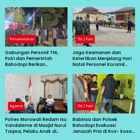
Padabaho
Kos-kosan di Labota
Pemerintahan
TNI / Polri
Gabungan Personil TNI,
Jaga Keamanan dan
Polri dan Pemerintah
Ketertiban Menjelang Hari
Bahodopi Berikan
Natal Personel Koramil
Pengamanan dan
1311-09/ Bahodopi dan
Pelayanan Bagi Pemudik
Polsek Bahodopi Gelar
Apel Kesiapsiagaan
Agama
TNI / Polri
Polres Morowali Redam Isu
Babinsa dan Polsek
Vandalisme di Masjid Nurul
Bahodopi Evakuasi
Taqwa, Pelaku Anak di
Jenazah Pria di Kos- kosan
Bawah Umur
Desa Bahodopi