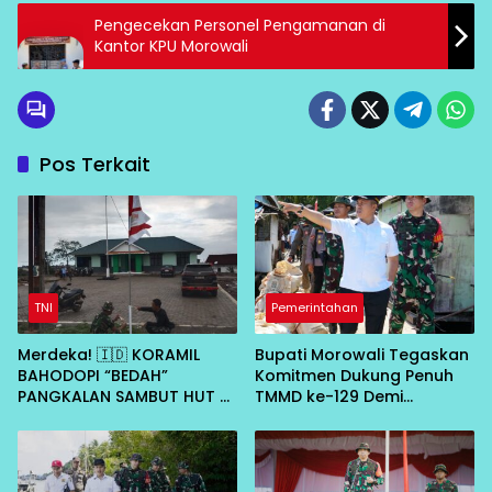
Pengecekan Personel Pengamanan di
Kantor KPU Morowali
Pos Terkait
TNI
Pemerintahan
Merdeka! 🇮🇩 KORAMIL
Bupati Morowali Tegaskan
BAHODOPI “BEDAH”
Komitmen Dukung Penuh
PANGKALAN SAMBUT HUT RI
TMMD ke-129 Demi
KE-81
Percepat Pembangunan
Desa