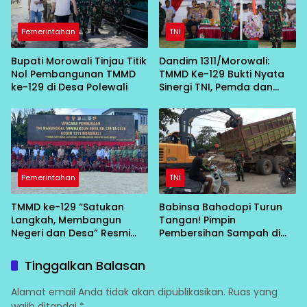
Pemerintahan
TNI
Bupati Morowali Tinjau Titik
Dandim 1311/Morowali:
Nol Pembangunan TMMD
TMMD Ke-129 Bukti Nyata
ke-129 di Desa Polewali
Sinergi TNI, Pemda dan
Masyarakat Bangun Negeri
dari Desa
Pemerintahan
TNI
TMMD ke-129 “Satukan
Babinsa Bahodopi Turun
Langkah, Membangun
Tangan! Pimpin
Negeri dan Desa” Resmi
Pembersihan Sampah di
Bergulir di Bungku Selatan
Bawah Conveyor Desa
Fatufia
Tinggalkan Balasan
Alamat email Anda tidak akan dipublikasikan.
Ruas yang
wajib ditandai
*