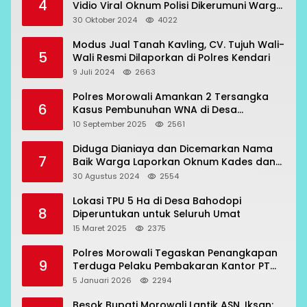
4
Vidio Viral Oknum Polisi Dikerumuni Warga
Bahodopi
30 Oktober 2024
4022
Modus Jual Tanah Kavling, CV. Tujuh Wali-
5
Wali Resmi Dilaporkan di Polres Kendari
9 Juli 2024
2663
Polres Morowali Amankan 2 Tersangka
6
Kasus Pembunuhan WNA di Desa
Topogaro
10 September 2025
2561
Diduga Dianiaya dan Dicemarkan Nama
7
Baik Warga Laporkan Oknum Kades dan
Oknum Polisi
30 Agustus 2024
2554
Lokasi TPU 5 Ha di Desa Bahodopi
8
Diperuntukan untuk Seluruh Umat
15 Maret 2025
2375
Polres Morowali Tegaskan Penangkapan
9
Terduga Pelaku Pembakaran Kantor PT
RCP Sesuai Prosedur
5 Januari 2026
2294
Besok Bupati Morowali Lantik ASN, Iksan: