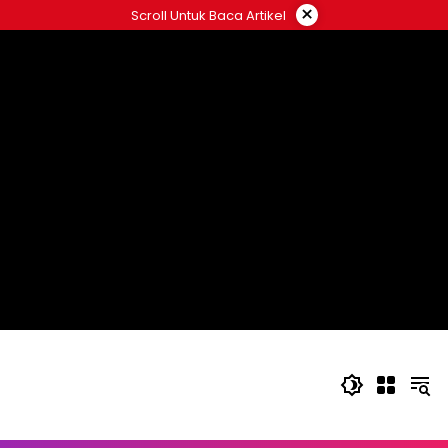
Langsung
×
Scroll Untuk Baca Artikel
ke
konten