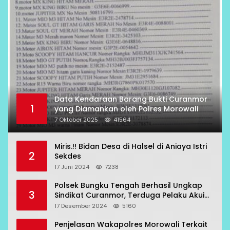
Data Kendaraan Barang Bukti Curanmor
1
yang Diamankan oleh Polres Morowali
7 Oktober 2025
41564
Miris.!! Bidan Desa di Halsel di Aniaya Istri
2
Sekdes
17 Juni 2024
7238
Polsek Bungku Tengah Berhasil Ungkap
3
Sindikat Curanmor, Terduga Pelaku Akui
Beraksi di 7 Lokasi
17 Desember 2024
5160
Penjelasan Wakapolres Morowali Terkait