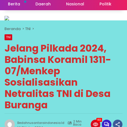
Berita
Daerah
Nasional
Politik
Beranda
TNI
TNI
Jelang Pilkada 2024,
Babinsa Koramil 1311-
07/Menkep
Sosialisasikan
Netralitas TNI di Desa
Buranga
183
2 Min
Bedahnusantaraindonesia.id
Baca