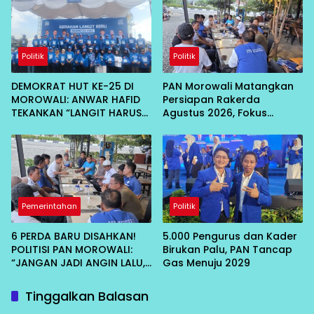
Politik
Politik
DEMOKRAT HUT KE-25 DI
PAN Morowali Matangkan
MOROWALI: ANWAR HAFID
Persiapan Rakerda
TEKANKAN “LANGIT HARUS
Agustus 2026, Fokus
BIRU”, DORONG HILIRISASI
Lahirkan Program Nyata
KELAPA DAN TEKAN INFLASI
untuk Masyarakat
IKAN
Pemerintahan
Politik
6 PERDA BARU DISAHKAN!
5.000 Pengurus dan Kader
POLITISI PAN MOROWALI:
Birukan Palu, PAN Tancap
“JANGAN JADI ANGIN LALU,
Gas Menuju 2029
HARUS DIRASAKAN RAKYAT”
Tinggalkan Balasan