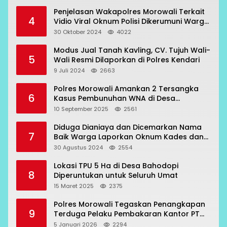
Penjelasan Wakapolres Morowali Terkait
4
Vidio Viral Oknum Polisi Dikerumuni Warga
Bahodopi
30 Oktober 2024
4022
Modus Jual Tanah Kavling, CV. Tujuh Wali-
5
Wali Resmi Dilaporkan di Polres Kendari
9 Juli 2024
2663
Polres Morowali Amankan 2 Tersangka
6
Kasus Pembunuhan WNA di Desa
Topogaro
10 September 2025
2561
Diduga Dianiaya dan Dicemarkan Nama
7
Baik Warga Laporkan Oknum Kades dan
Oknum Polisi
30 Agustus 2024
2554
Lokasi TPU 5 Ha di Desa Bahodopi
8
Diperuntukan untuk Seluruh Umat
15 Maret 2025
2375
Polres Morowali Tegaskan Penangkapan
9
Terduga Pelaku Pembakaran Kantor PT
RCP Sesuai Prosedur
5 Januari 2026
2294