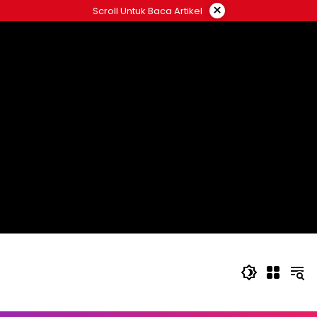
Langsung
×
Scroll Untuk Baca Artikel
ke
konten