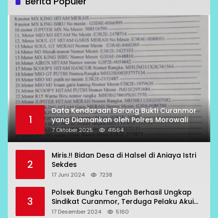
Berita Populer
Data Kendaraan Barang Bukti Curanmor
1
yang Diamankan oleh Polres Morowali
7 Oktober 2025
41564
Miris.!! Bidan Desa di Halsel di Aniaya Istri
2
Sekdes
17 Juni 2024
7238
Polsek Bungku Tengah Berhasil Ungkap
3
Sindikat Curanmor, Terduga Pelaku Akui
Beraksi di 7 Lokasi
17 Desember 2024
5160