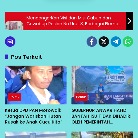
MendengarKan Visi dan Misi Cabup dan
Cawabup Paslon No Urut 3, Berbagai Elemen
Masyarakat Beri Dukungan
Pos Terkait
Politik
Politik
Ketua DPD PAN Morowali:
GUBERNUR ANWAR HAFID
“Jangan Wariskan Hutan
BANTAH ISU TIDAK DIHADIRI
Rusak ke Anak Cucu Kita”
OLEH PEMERINTAH
KABUPATEN MOROWALI:
RAPAT INTERNAL