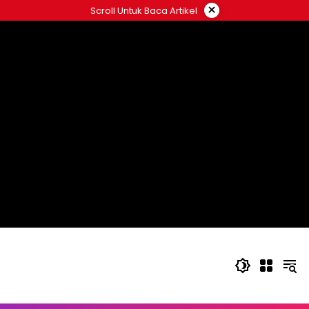
Langsung
×
Scroll Untuk Baca Artikel
ke
konten