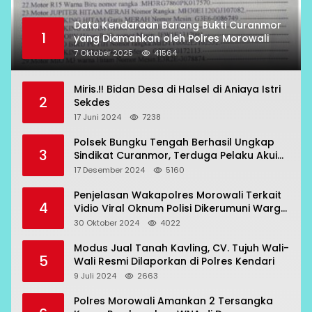
Data Kendaraan Barang Bukti Curanmor
1
yang Diamankan oleh Polres Morowali
7 Oktober 2025
41564
Miris.!! Bidan Desa di Halsel di Aniaya Istri
2
Sekdes
17 Juni 2024
7238
Polsek Bungku Tengah Berhasil Ungkap
3
Sindikat Curanmor, Terduga Pelaku Akui
Beraksi di 7 Lokasi
17 Desember 2024
5160
Penjelasan Wakapolres Morowali Terkait
4
Vidio Viral Oknum Polisi Dikerumuni Warga
Bahodopi
30 Oktober 2024
4022
Modus Jual Tanah Kavling, CV. Tujuh Wali-
5
Wali Resmi Dilaporkan di Polres Kendari
9 Juli 2024
2663
Polres Morowali Amankan 2 Tersangka