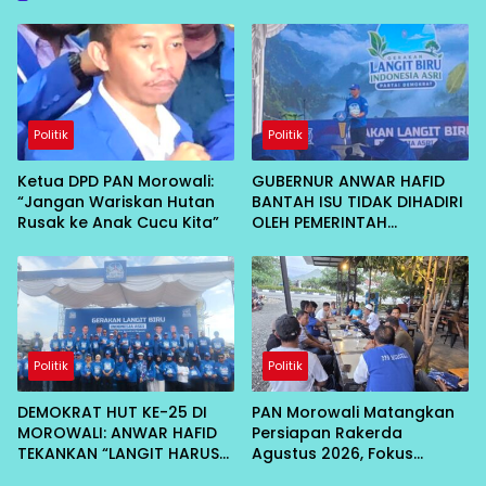
Politik
Politik
Ketua DPD PAN Morowali:
GUBERNUR ANWAR HAFID
“Jangan Wariskan Hutan
BANTAH ISU TIDAK DIHADIRI
Rusak ke Anak Cucu Kita”
OLEH PEMERINTAH
KABUPATEN MOROWALI:
RAPAT INTERNAL
Politik
Politik
DEMOKRAT HUT KE-25 DI
PAN Morowali Matangkan
MOROWALI: ANWAR HAFID
Persiapan Rakerda
TEKANKAN “LANGIT HARUS
Agustus 2026, Fokus
BIRU”, DORONG HILIRISASI
Lahirkan Program Nyata