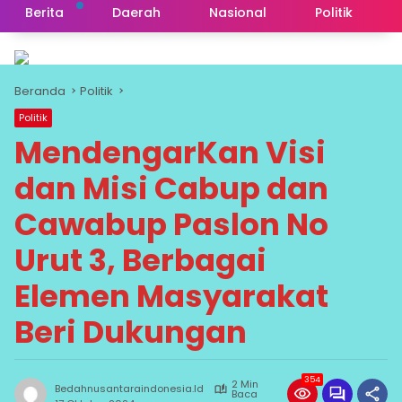
Berita
Daerah
Nasional
Politik
Beranda
Politik
Politik
MendengarKan Visi
dan Misi Cabup dan
Cawabup Paslon No
Urut 3, Berbagai
Elemen Masyarakat
Beri Dukungan
354
2 Min
Bedahnusantaraindonesia.id
Baca