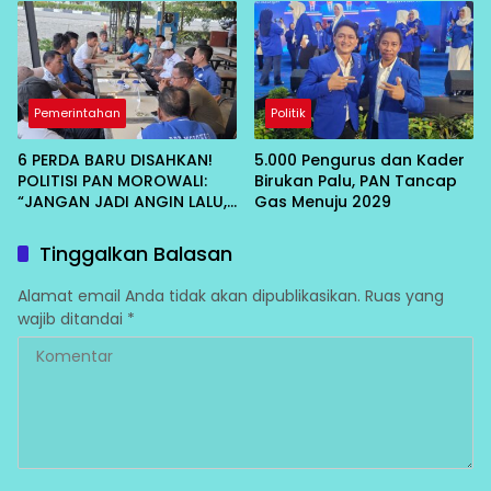
KELAPA DAN TEKAN INFLASI
untuk Masyarakat
IKAN
Pemerintahan
Politik
6 PERDA BARU DISAHKAN!
5.000 Pengurus dan Kader
POLITISI PAN MOROWALI:
Birukan Palu, PAN Tancap
“JANGAN JADI ANGIN LALU,
Gas Menuju 2029
HARUS DIRASAKAN RAKYAT”
Tinggalkan Balasan
Alamat email Anda tidak akan dipublikasikan.
Ruas yang
wajib ditandai
*