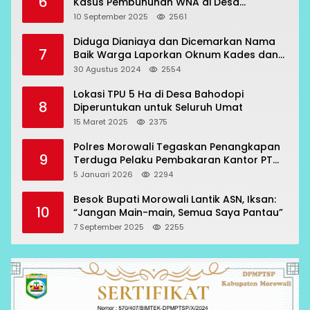
6
Kasus Pembunuhan WNA di Desa
Topogaro
10 September 2025
2561
Diduga Dianiaya dan Dicemarkan Nama
7
Baik Warga Laporkan Oknum Kades dan
Oknum Polisi
30 Agustus 2024
2554
Lokasi TPU 5 Ha di Desa Bahodopi
8
Diperuntukan untuk Seluruh Umat
15 Maret 2025
2375
Polres Morowali Tegaskan Penangkapan
9
Terduga Pelaku Pembakaran Kantor PT
RCP Sesuai Prosedur
5 Januari 2026
2294
Besok Bupati Morowali Lantik ASN, Iksan:
10
“Jangan Main-main, Semua Saya Pantau”
7 September 2025
2255