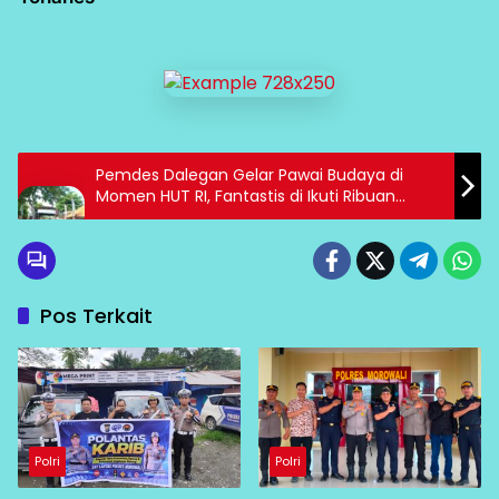
Pemdes Dalegan Gelar Pawai Budaya di
Momen HUT RI, Fantastis di Ikuti Ribuan
Peserta
Pos Terkait
Polri
Polri