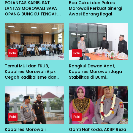
POLANTAS KARIB: SAT
Bea Cukai dan Polres
LANTAS MOROWALI SAPA
Morowali Perkuat Sinergi
OPANG BUNGKU TENGAH,
Awasi Barang Ilegal
AJAK TERTIB DI JALAN
Polri
Polri
Temui MUI dan FKUB,
Rangkul Dewan Adat,
Kapolres Morowali Ajak
Kapolres Morowali Jaga
Cegah Radikalisme dan
Stabilitas di Bumi
Intoleransi
Tobungku
Polri
Polri
Kapolres Morowali
Ganti Nahkoda, AKBP Reza