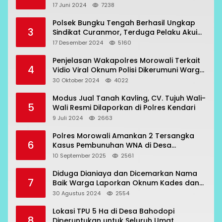
17 Juni 2024
7238
Polsek Bungku Tengah Berhasil Ungkap
3
Sindikat Curanmor, Terduga Pelaku Akui
Beraksi di 7 Lokasi
17 Desember 2024
5160
Penjelasan Wakapolres Morowali Terkait
4
Vidio Viral Oknum Polisi Dikerumuni Warga
Bahodopi
30 Oktober 2024
4022
Modus Jual Tanah Kavling, CV. Tujuh Wali-
5
Wali Resmi Dilaporkan di Polres Kendari
9 Juli 2024
2663
Polres Morowali Amankan 2 Tersangka
6
Kasus Pembunuhan WNA di Desa
Topogaro
10 September 2025
2561
Diduga Dianiaya dan Dicemarkan Nama
7
Baik Warga Laporkan Oknum Kades dan
Oknum Polisi
30 Agustus 2024
2554
Lokasi TPU 5 Ha di Desa Bahodopi
8
Diperuntukan untuk Seluruh Umat