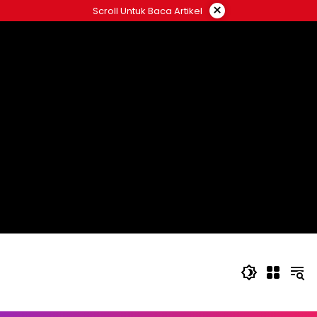
Langsung
×
Scroll Untuk Baca Artikel
ke
konten