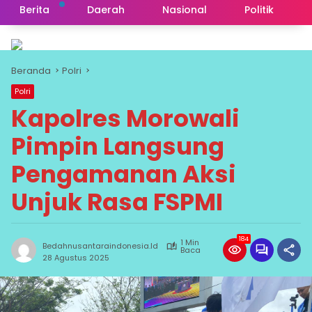
Berita
Daerah
Nasional
Politik
Beranda
Polri
Polri
Kapolres Morowali
Pimpin Langsung
Pengamanan Aksi
Unjuk Rasa FSPMI
184
1 Min
Bedahnusantaraindonesia.id
Baca
28 Agustus 2025