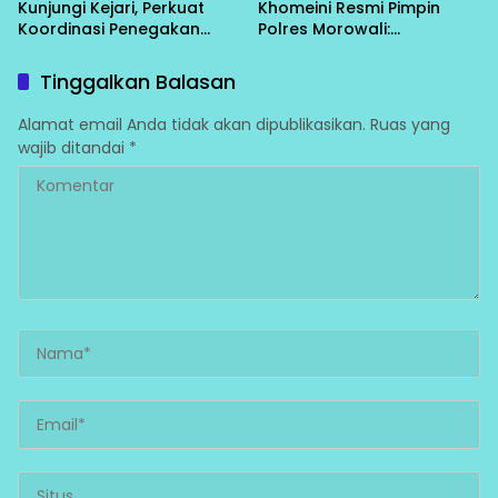
Kunjungi Kejari, Perkuat
Khomeini Resmi Pimpin
Koordinasi Penegakan
Polres Morowali:
Hukum
“Konsolidasi Dulu, Baru
Turun Layani Warga”
Tinggalkan Balasan
Alamat email Anda tidak akan dipublikasikan.
Ruas yang
wajib ditandai
*