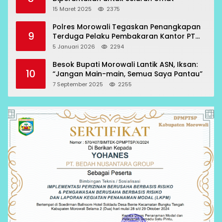
15 Maret 2025
2375
Polres Morowali Tegaskan Penangkapan
9
Terduga Pelaku Pembakaran Kantor PT
RCP Sesuai Prosedur
5 Januari 2026
2294
Besok Bupati Morowali Lantik ASN, Iksan:
10
“Jangan Main-main, Semua Saya Pantau”
7 September 2025
2255