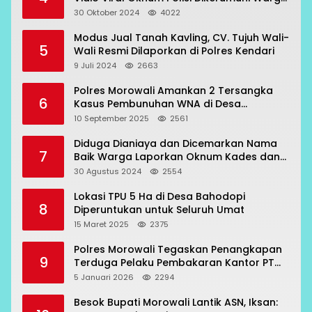
Bahodopi
30 Oktober 2024
4022
Modus Jual Tanah Kavling, CV. Tujuh Wali-
5
Wali Resmi Dilaporkan di Polres Kendari
9 Juli 2024
2663
Polres Morowali Amankan 2 Tersangka
6
Kasus Pembunuhan WNA di Desa
Topogaro
10 September 2025
2561
Diduga Dianiaya dan Dicemarkan Nama
7
Baik Warga Laporkan Oknum Kades dan
Oknum Polisi
30 Agustus 2024
2554
Lokasi TPU 5 Ha di Desa Bahodopi
8
Diperuntukan untuk Seluruh Umat
15 Maret 2025
2375
Polres Morowali Tegaskan Penangkapan
9
Terduga Pelaku Pembakaran Kantor PT
RCP Sesuai Prosedur
5 Januari 2026
2294
Besok Bupati Morowali Lantik ASN, Iksan: