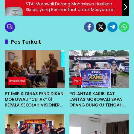
STAI Morowali Dorong Mahasiswa Hasilkan
Skripsi yang Bermanfaat untuk Masyarakat
Pos Terkait
Investasi
Polri
PT IMIP & DINAS PENDIDIKAN
POLANTAS KARIB: SAT
MOROWALI “CETAK” 61
LANTAS MOROWALI SAPA
KEPALA SEKOLAH VISIONER
OPANG BUNGKU TENGAH,
DI BAHODIPI HADAPI ERA
AJAK TERTIB DI JALAN
DIGITAL