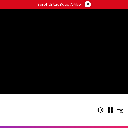
Langsung
×
Scroll Untuk Baca Artikel
ke
konten