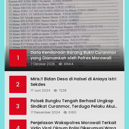
Data Kendaraan Barang Bukti Curanmor
1
yang Diamankan oleh Polres Morowali
7 Oktober 2025
41564
Miris.!! Bidan Desa di Halsel di Aniaya Istri
2
Sekdes
17 Juni 2024
7238
Polsek Bungku Tengah Berhasil Ungkap
3
Sindikat Curanmor, Terduga Pelaku Akui
Beraksi di 7 Lokasi
17 Desember 2024
5160
Penjelasan Wakapolres Morowali Terkait
4
Vidio Viral Oknum Polisi Dikerumuni Warga