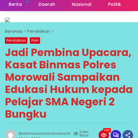
Berita
Daerah
Nasional
Politik
Beranda
Pendidikan
Pendidikan
Polri
Jadi Pembina Upacara,
Kasat Binmas Polres
Morowali Sampaikan
Edukasi Hukum kepada
Pelajar SMA Negeri 2
Bungku
690
2 Min
Bedahnusantaraindonesia.id
Baca