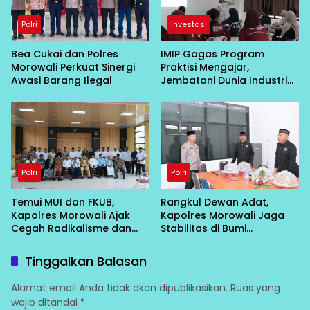
Polri
Investasi
Bea Cukai dan Polres
IMIP Gagas Program
Morowali Perkuat Sinergi
Praktisi Mengajar,
Awasi Barang Ilegal
Jembatani Dunia Industri
dan Akademik
Polri
Polri
Temui MUI dan FKUB,
Rangkul Dewan Adat,
Kapolres Morowali Ajak
Kapolres Morowali Jaga
Cegah Radikalisme dan
Stabilitas di Bumi
Intoleransi
Tobungku
Tinggalkan Balasan
Alamat email Anda tidak akan dipublikasikan.
Ruas yang
wajib ditandai
*