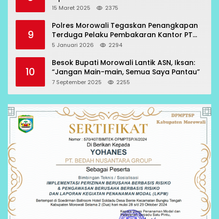
15 Maret 2025
2375
Polres Morowali Tegaskan Penangkapan
9
Terduga Pelaku Pembakaran Kantor PT
RCP Sesuai Prosedur
5 Januari 2026
2294
Besok Bupati Morowali Lantik ASN, Iksan:
10
“Jangan Main-main, Semua Saya Pantau”
7 September 2025
2255