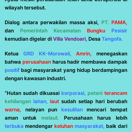
wilayah tersebut.
Dialog antara perwakilan massa aksi,
PT.
PAMA,
dan
Pemerintah Kecamatan
Bungku
Pesisir
kemudian digelar di
Villa Vendoari,
Desa
Tangofa.
Ketua
GRD KK-Morowali,
Amrin,
menegaskan
bahwa
perusahaan
harus hadir membawa dampak
positif
bagi masyarakat yang hidup berdampingan
dengan kawasan industri.
“Hutan sudah dikuasai
korporasi,
petani
terancam
kehilangan
lahan,
laut
sudah setiap hari berubah
warna,
nelayan pun
kesulitan
mencari tempat
aman untuk
melaut.
Perusahaan harus lebih
terbuka
mendengar
keluhan
masyarakat,
baik dari