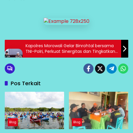
Kapolres Morowali Gelar Binrohtal bersama
TNI–Polri, Perkuat Sinergitas dan Tingkatkan
Imtak
Pos Terkait
Blog
Blog