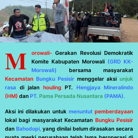
M
orowali-
Gerakan Revolusi Demokratik
Komite Kabupaten Morowali
(GRD KK-
Morowali)
bersama masyarakat
Kecamatan
Bungku Pesisir
menggelar aksi
unjuk
rasa
di jalan
houling
PT.
Hengjaya Mineralindo
(HM)
dan
PT.
Pama Persada Nusantara
(PAMA).
Aksi ini dilakukan untuk
menuntut
pemberdayaan
lokal bagi masyarakat Kecamatan
Bungku Pesisir
dan
Bahodopi,
yang dinilai belum dirasakan secara
nyata meski perusahaan telah lama beroperasi di