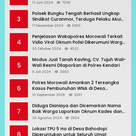
17 Juni 2024
7238
Polsek Bungku Tengah Berhasil Ungkap
3
Sindikat Curanmor, Terduga Pelaku Akui
Beraksi di 7 Lokasi
17 Desember 2024
5160
Penjelasan Wakapolres Morowali Terkait
4
Vidio Viral Oknum Polisi Dikerumuni Warga
Bahodopi
30 Oktober 2024
4022
Modus Jual Tanah Kavling, CV. Tujuh Wali-
5
Wali Resmi Dilaporkan di Polres Kendari
9 Juli 2024
2663
Polres Morowali Amankan 2 Tersangka
6
Kasus Pembunuhan WNA di Desa
Topogaro
10 September 2025
2561
Diduga Dianiaya dan Dicemarkan Nama
7
Baik Warga Laporkan Oknum Kades dan
Oknum Polisi
30 Agustus 2024
2554
Lokasi TPU 5 Ha di Desa Bahodopi
8
Diperuntukan untuk Seluruh Umat