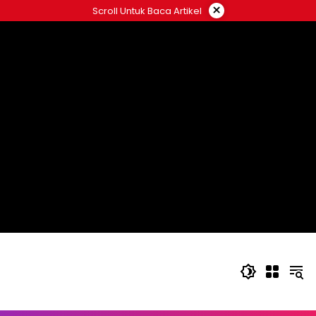
Langsung
×
Scroll Untuk Baca Artikel
ke
konten