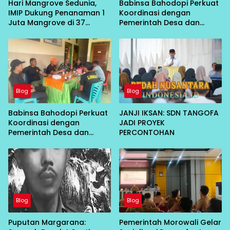
Hari Mangrove Sedunia,
Babinsa Bahodopi Perkuat
IMIP Dukung Penanaman 1
Koordinasi dengan
Juta Mangrove di 37
Pemerintah Desa dan
Provinsi
Linmas Demi Menjaga
Stabilitas Keamanan
Wilayah
Blog
Blog
Babinsa Bahodopi Perkuat
JANJI IKSAN: SDN TANGOFA
Koordinasi dengan
JADI PROYEK
Pemerintah Desa dan
PERCONTOHAN
Linmas Demi Menjaga
Stabilitas Keamanan
Wilayah
Blog
Blog
Puputan Margarana:
Pemerintah Morowali Gelar