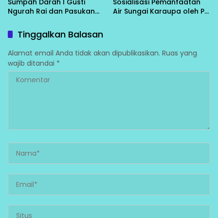
Sumpah Darah I Gusti
Sosialisasi Pemanfaatan
Ngurah Rai dan Pasukan
Air Sungai Karaupa oleh PT
Ciung Wanara di Tanah
IHIP/BTIIG, GAPIT Turut
Bali
Hadir
Tinggalkan Balasan
Alamat email Anda tidak akan dipublikasikan.
Ruas yang
wajib ditandai
*